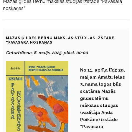
Mazās ģildes Bērnu mākslas studijas izstāde “Pavasara
noskaņas”
MAZĀS ĢILDES BĒRNU MĀKSLAS STUDIJAS IZSTĀDE
“PAVASARA NOSKAŅAS”
Ceturtdiena, 8. maijs, 2025. plkst. 00:00
No 11. aprīļa līdz 29.
maijam Amatu ielas
3. nama logos būs
skatāma Mazās
ģildes Bērnu
mākslas studijas
(vadītāja Anda
Poikāne) izstāde
“Pavasara