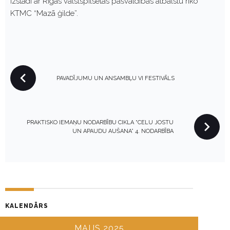
Izstādi ar Rīgas valstspilsētas pašvaldības atbalstu rīko
KTMC “Mazā ģilde”.
P
PAVADĪJUMU UN ANSAMBĻU VI FESTIVĀLS
O
S
T
N
PRAKTISKO IEMAŅU NODARBĪBU CIKLA “CELU JOSTU
UN APAUDU AUŠANA” 4. NODARBĪBA
A
V
I
G
A
T
KALENDĀRS
I
MAIJS 2025