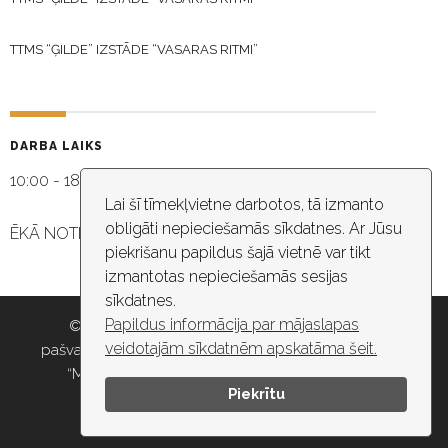
TTMS “ĢILDE” IZSTĀDE “VASARAS RITMI”
DARBA LAIKS
10:00 - 18:30
Lai šī tīmekļvietne darbotos, tā izmanto
obligāti nepieciešamās sīkdatnes. Ar Jūsu
ĒKĀ NOTIEK VIDEO NOVĒROŠANA
piekrišanu papildus šajā vietnē var tikt
izmantotas nepieciešamās sesijas
sīkdatnes.
Papildus informācija par mājaslapas
© 2026 Rīgas pašvaldība, Rīgas valstspilsētas
veidotajām sīkdatnēm apskatāma šeit.
pašvaldības iestāde “Kultūras un tautas mākslas centrs
“Mazā Ģilde”” , e-pasts: maza.gilde@riga.lv, tālr:
Piekrītu
67037418