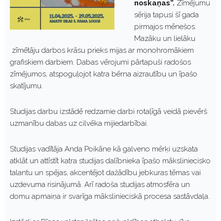
noskaņas”.
Zīmējumu
sērija tapusi šī gada
pirmajos mēnešos.
Mazāku un lielāku
zīmētāju darbos krāsu prieks mijas ar monohromākiem
grafiskiem darbiem. Dabas vērojumi pārtapuši radošos
zīmējumos, atspoguļojot katra bērna aizrautību un īpašo
skatījumu.
Studijas darbu izstādē redzamie darbi rotaļīgā veidā pievērš
uzmanību dabas uz cilvēka mijiedarbībai.
Studijas vadītāja Anda Poikāne kā galveno mērķi uzskata
atklāt un attīstīt katra studijas dalībnieka īpašo māksliniecisko
talantu un spējas, akcentējot dažādību jebkuras tēmas vai
uzdevuma risinājumā. Arī radoša studijas atmosfēra un
domu apmaiņa ir svarīga mākslinieciskā procesa sastāvdaļa.