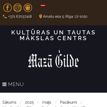
S
Fb
In
Dr
k
i
call
place
+371 67037418
Amatu iela 5, Rīga. LV-1050
p
t
KULTŪRAS UN TAUTAS
o
MĀKSLAS CENTRS
c
o
n
t
e
n
t
MENU
Sākums
/
2025
/
maijs
/
Pasākumi
/