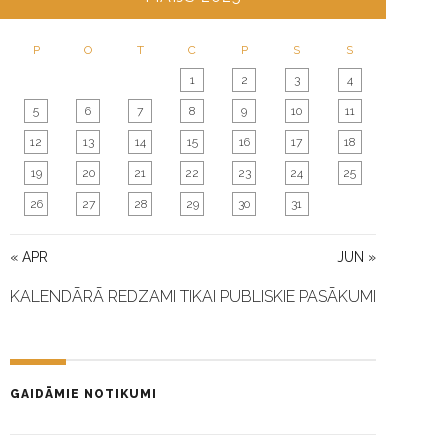
O
N
P
O
T
C
P
S
S
1
2
3
4
5
6
7
8
9
10
11
12
13
14
15
16
17
18
19
20
21
22
23
24
25
26
27
28
29
30
31
« APR
JUN »
KALENDĀRĀ REDZAMI TIKAI PUBLISKIE PASĀKUMI
GAIDĀMIE NOTIKUMI