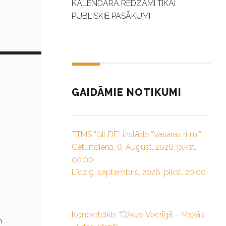
KALENDĀRĀ REDZAMI TIKAI
PUBLISKIE PASĀKUMI
GAIDĀMIE NOTIKUMI
TTMS “ĢILDE” izstāde “Vasaras ritmi”
Ceturtdiena, 6. August, 2026. plkst.
00:00
Līdz 9. septembris, 2026. plkst. 20:00
Koncertcikls “Džezs Vecrīgā – Mazās
n