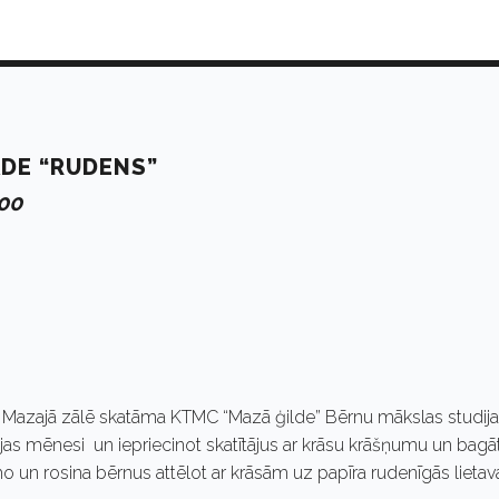
ĀDE “RUDENS”
:00
” Mazajā zālē skatāma KTMC “Mazā ģilde” Bērnu mākslas studij
lejas mēnesi un iepriecinot skatītājus ar krāsu krāšņumu un bagā
mo un rosina bērnus attēlot ar krāsām uz papīra rudenīgās lietav