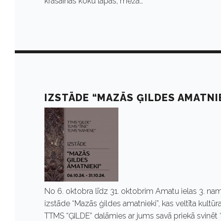
t
krāsainās koku lapas, mežā…
o
b
r
IZSTĀDE “MAZĀS ĢILDES AMATNI
i
s
1
No 6. oktobra līdz 31. oktobrim Amatu ielas 3. 
izstāde “Mazās ģildes amatnieki”, kas veltīta kultū
TTMS “ĢILDE” dalāmies ar jums savā priekā svinēt “