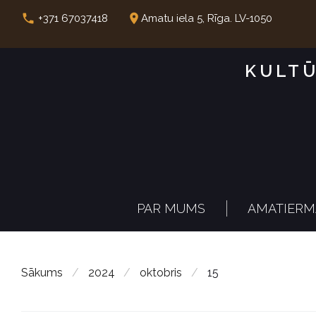
S
call
place
+371 67037418
Amatu iela 5, Rīga. LV-1050
k
i
KULTŪ
p
t
o
c
o
n
PAR MUMS
AMATIERM
t
e
n
Sākums
/
2024
/
oktobris
/
15
t