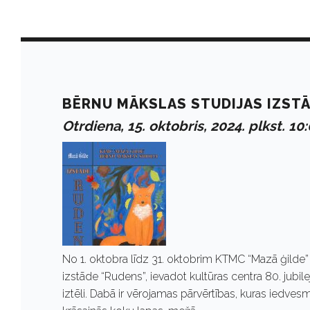
D
a
BĒRNU MĀKSLAS STUDIJAS IZST
Otrdiena, 15. oktobris, 2024. plkst. 10
y
:
O
No 1. oktobra līdz 31. oktobrim KTMC “Mazā ģilde
k
izstāde “Rudens”, ievadot kultūras centra 80. jubi
iztēli. Dabā ir vērojamas pārvērtības, kuras iedves