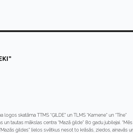
EKI”
nama logos skatāma TTMS “ĢILDE” un TLMS “Kamene” un “Tīne”
ras un tautas mākslas centra “Mazā ģilde” 80 gadu jubilejai. “Mēs
Mazās ģildes” lielos svētkus nesot to krāsās, ziedos, ainavās u