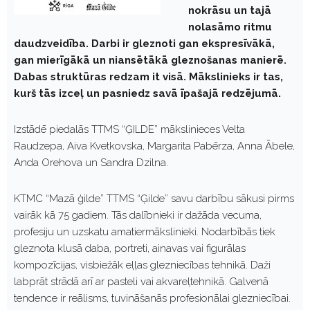
nokrāsu un tajā
nolasāmo ritmu
daudzveidība. Darbi ir gleznoti gan ekspresīvākā,
gan mierīgākā un niansētākā gleznošanas manierē.
Dabas struktūras redzam it visā. Mākslinieks ir tas,
kurš tās izceļ un pasniedz savā īpašajā redzējumā.
Izstādē piedalās TTMS “ĢILDE” mākslinieces Velta
Raudzepa, Aiva Kvetkovska, Margarita Pabērza, Anna Ābele,
Anda Orehova un Sandra Dzilna.
KTMC “Mazā ģilde” TTMS “Ģilde” savu darbību sākusi pirms
vairāk kā 75 gadiem. Tās dalībnieki ir dažāda vecuma,
profesiju un uzskatu amatiermākslinieki. Nodarbībās tiek
gleznota klusā daba, portreti, ainavas vai figurālas
kompozīcijas, visbiežāk eļļas glezniecības tehnikā. Daži
labprāt strādā arī ar pasteli vai akvareļtehnikā. Galvenā
tendence ir reālisms, tuvināšanās profesionālai glezniecībai.