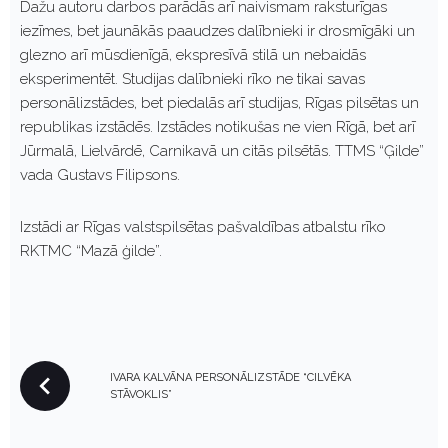
Dažu autoru darbos parādās arī naivismam raksturīgas
iezīmes, bet jaunākās paaudzes dalībnieki ir drosmīgāki un
glezno arī mūsdienīgā, ekspresīvā stilā un nebaidās
eksperimentēt. Studijas dalībnieki rīko ne tikai savas
personālizstādes, bet piedalās arī studijas, Rīgas pilsētas un
republikas izstādēs. Izstādes notikušas ne vien Rīgā, bet arī
Jūrmalā, Lielvārdē, Carnikavā un citās pilsētās. TTMS “Ģilde”
vada Gustavs Filipsons.
Izstādi ar Rīgas valstspilsētas pašvaldības atbalstu rīko
RKTMC “Mazā ģilde”.
P
IVARA KALVĀNA PERSONĀLIZSTĀDE “CILVĒKA
O
STĀVOKLIS”
S
T