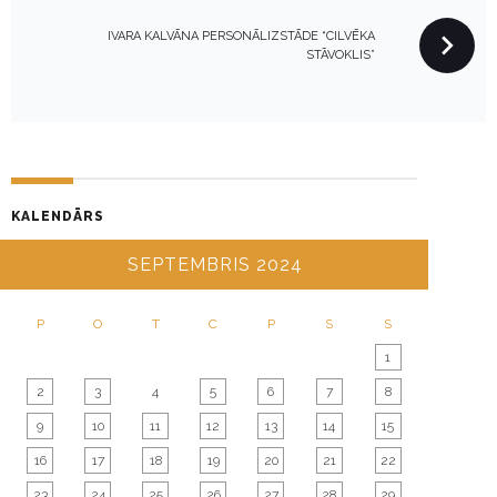
N
IVARA KALVĀNA PERSONĀLIZSTĀDE “CILVĒKA
A
STĀVOKLIS”
V
I
G
A
T
KALENDĀRS
I
O
SEPTEMBRIS 2024
N
P
O
T
C
P
S
S
1
2
3
4
5
6
7
8
9
10
11
12
13
14
15
16
17
18
19
20
21
22
23
24
25
26
27
28
29