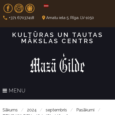
S
Fb
In
Dr
k
i
call
place
+371 67037418
Amatu iela 5, Rīga. LV-1050
p
t
KULTŪRAS UN TAUTAS
o
MĀKSLAS CENTRS
c
o
n
t
e
n
t
MENU
Sākums
/
2024
/
septembris
/
Pasākumi
/