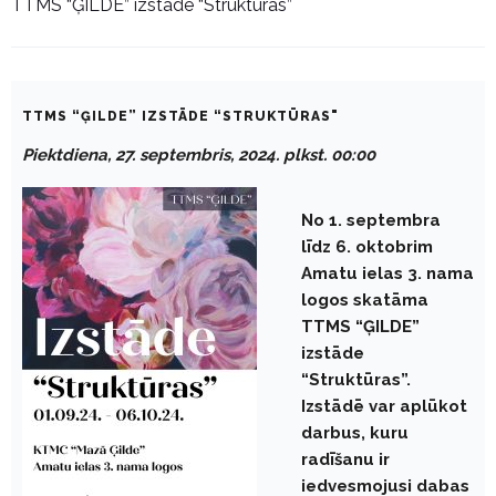
TTMS “ĢILDE” izstāde “Struktūras”
TTMS “ĢILDE” IZSTĀDE “STRUKTŪRAS"
Piektdiena, 27. septembris, 2024. plkst. 00:00
No 1. septembra
līdz 6. oktobrim
Amatu ielas 3. nama
logos skatāma
TTMS “ĢILDE”
izstāde
“Struktūras”.
Izstādē var aplūkot
darbus, kuru
radīšanu ir
iedvesmojusi dabas