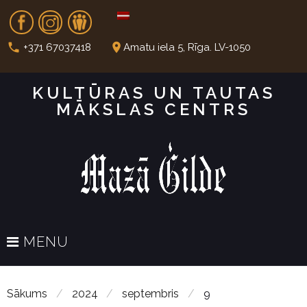
S
Fb
In
Dr
k
i
call
place
+371 67037418
Amatu iela 5, Rīga. LV-1050
p
t
KULTŪRAS UN TAUTAS
o
MĀKSLAS CENTRS
c
o
n
t
e
n
t
MENU
Sākums
/
2024
/
septembris
/
9