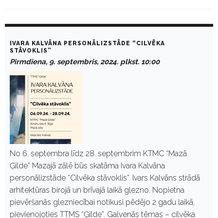
D
a
IVARA KALVĀNA PERSONĀLIZSTĀDE “CILVĒKA
y
STĀVOKLIS”
:
Pirmdiena, 9. septembris, 2024. plkst. 10:00
S
e
p
t
e
m
b
r
i
s
9
No 6. septembra līdz 28. septembrim KTMC “Mazā
,
Ģilde” Mazajā zālē būs skatāma Ivara Kalvāna
2
0
personālizstāde “Cilvēka stāvoklis”. Ivars Kalvāns strādā
2
arhitektūras birojā un brīvajā laikā glezno. Nopietna
4
pievēršanās glezniecībai notikusi pēdējo 2 gadu laikā,
pievienojoties TTMS “Ģilde”. Galvenās tēmas – cilvēka