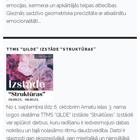
emocijas, ķermeņa un apkārtējās telpas attiecības.
Gleznās sadzīvo ģeometriska precizitāte ar atkailinātu
emocionalitāti.…
TTMS “ĢILDE” IZSTĀDE “STRUKTŪRAS”
No 1. septembra līdz 6. oktobrim Amatu ielas 3. nama
logos skatāma TTMS “ĢILDE” izstāde “Struktūras”. Izstādē
var aplūkot darbus, kuru radīšanu ir iedvesmojusi dabas
nokrāsu un tajā nolasāmo ritmu daudzveidība. Darbi ir
gleznoti gan ekspresīvākā, gan mierīgākā un niansētākā