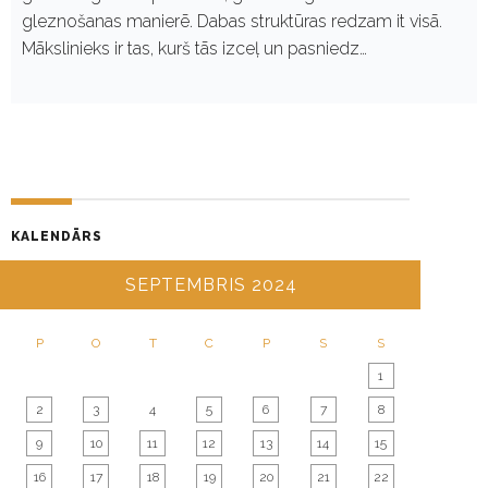
gleznošanas manierē. Dabas struktūras redzam it visā.
Mākslinieks ir tas, kurš tās izceļ un pasniedz…
KALENDĀRS
SEPTEMBRIS 2024
P
O
T
C
P
S
S
1
2
3
4
5
6
7
8
9
10
11
12
13
14
15
16
17
18
19
20
21
22