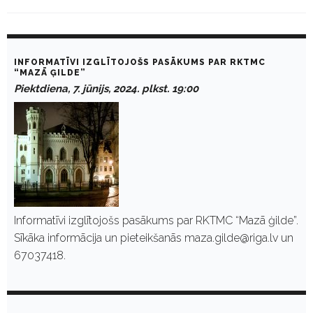
D
a
INFORMATĪVI IZGLĪTOJOŠS PASĀKUMS PAR RKTMC
y
“MAZĀ ĢILDE”
:
Piektdiena, 7. jūnijs, 2024. plkst. 19:00
J
ū
n
i
j
s
7
,
2
0
2
Informatīvi izglītojošs pasākums par RKTMC “Mazā ģilde”.
4
Sīkāka informācija un pieteikšanās maza.gilde@riga.lv un
67037418.