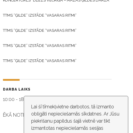
KONCERTCIKLS “DŽEZS VECRĪGĀ – MAZĀS ĢILDES DĀRZĀ”
TTMS “ĢILDE” IZSTĀDE “VASARAS RITMI”
TTMS “ĢILDE” IZSTĀDE “VASARAS RITMI”
TTMS “ĢILDE” IZSTĀDE “VASARAS RITMI”
TTMS “ĢILDE” IZSTĀDE “VASARAS RITMI”
DARBA LAIKS
10:00 - 18:30
Lai šī tīmekļvietne darbotos, tā izmanto
obligāti nepieciešamās sīkdatnes. Ar Jūsu
ĒKĀ NOTIEK VIDEO NOVĒROŠANA
piekrišanu papildus šajā vietnē var tikt
izmantotas nepieciešamās sesijas