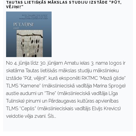
TAUTAS LIETIŠĶĀS MĀKSLAS STUDIJU IZSTĀDE “PŪT,
VĒJIŅI!”
No 4. jūnija līdz 30. jūnijam Amatu ielas 3. nama logos ir
skatāma Tautas lietišķās mākslas studiju mākslinieku
izstāde “Pūt, vējiņi!”, kurā eksponēti RKTMC “Mazā ģilde”
TLMS “Kamene” (mākslinieciskā vadītāja Marina Sproģe)
austie audumi un “Tīne” (mākslinieciskā vadītāja Līga
Tulinska) pinumi un Pārdaugavas kultūras apvienības
TLMS “Ceplis” (mākslinieciskais vadītājs Elvijs Krevics)
veidotie vēja zvani. Šīs…