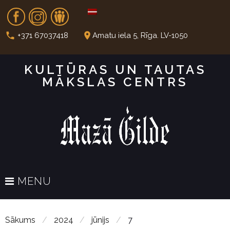
S
Fb
In
Dr
k
i
call
place
+371 67037418
Amatu iela 5, Rīga. LV-1050
p
t
KULTŪRAS UN TAUTAS
o
MĀKSLAS CENTRS
c
o
n
t
e
n
t
MENU
Sākums
/
2024
/
jūnijs
/
7