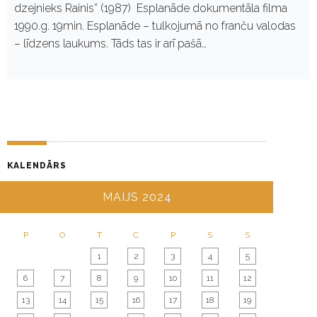
dzejnieks Rainis” (1987) Esplanāde dokumentāla filma
1990.g. 19min. Esplanāde – tulkojumā no franču valodas
– līdzens laukums. Tāds tas ir arī pašā…
KALENDĀRS
MAIJS 2024
P
O
T
C
P
S
S
1
2
3
4
5
6
7
8
9
10
11
12
13
14
15
16
17
18
19