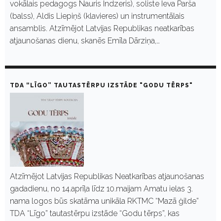
vokālais pedagogs Nauris Indzeris), soliste Ieva Parša
(balss), Aldis Liepiņš (klavieres) un instrumentālais
ansamblis. Atzīmējot Latvijas Republikas neatkarības
atjaunošanas dienu, skanēs Emīla Dārziņa,…
TDA “LĪGO” TAUTASTĒRPU IZSTĀDE "GODU TĒRPS"
Atzīmējot Latvijas Republikas Neatkarības atjaunošanas
gadadienu, no 14.aprīļa līdz 10.maijam Amatu ielas 3.
nama logos būs skatāma unikāla RKTMC “Mazā ģilde”
TDA “Līgo” tautastērpu izstāde “Godu tērps”, kas