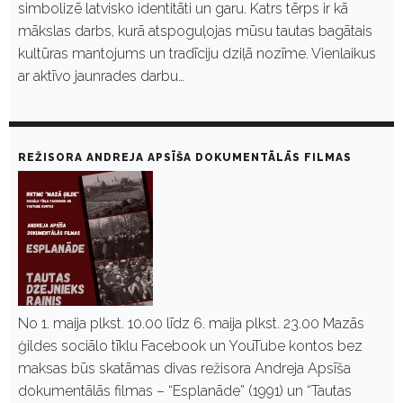
simbolizē latvisko identitāti un garu. Katrs tērps ir kā
mākslas darbs, kurā atspoguļojas mūsu tautas bagātais
kultūras mantojums un tradīciju dziļā nozīme. Vienlaikus
ar aktīvo jaunrades darbu…
REŽISORA ANDREJA APSĪŠA DOKUMENTĀLĀS FILMAS
No 1. maija plkst. 10.00 līdz 6. maija plkst. 23.00 Mazās
ģildes sociālo tīklu Facebook un YouTube kontos bez
maksas būs skatāmas divas režisora Andreja Apsīša
dokumentālās filmas – “Esplanāde” (1991) un “Tautas