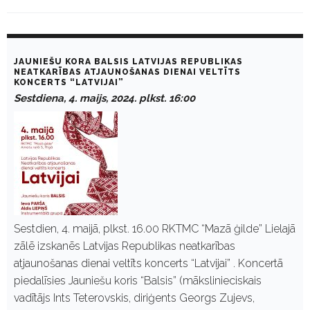
D
a
JAUNIEŠU KORA BALSIS LATVIJAS REPUBLIKAS
y
NEATKARĪBAS ATJAUNOŠANAS DIENAI VELTĪTS
KONCERTS “LATVIJAI”
:
M
Sestdiena, 4. maijs, 2024. plkst. 16:00
a
i
j
s
4
,
2
0
2
4
Sestdien, 4. maijā, plkst. 16.00 RKTMC “Mazā ģilde” Lielajā
zālē izskanēs Latvijas Republikas neatkarības
atjaunošanas dienai veltīts koncerts “Latvijai” . Koncertā
piedalīsies Jauniešu koris “Balsis” (mākslinieciskais
vadītājs Ints Teterovskis, diriģents Georgs Zujevs,