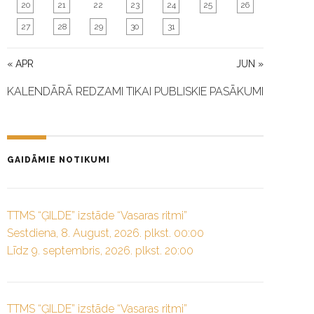
20
21
22
23
24
25
26
27
28
29
30
31
« APR
JUN »
KALENDĀRĀ REDZAMI TIKAI PUBLISKIE PASĀKUMI
GAIDĀMIE NOTIKUMI
TTMS “ĢILDE” izstāde “Vasaras ritmi”
Sestdiena, 8. August, 2026. plkst. 00:00
Līdz 9. septembris, 2026. plkst. 20:00
TTMS “ĢILDE” izstāde “Vasaras ritmi”