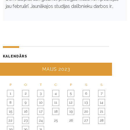
jau februārī. Jaunākajos studijas dalībnieku darbos ir…
KALENDĀRS
MAIJS 2023
P
O
T
C
P
S
S
1
2
3
4
5
6
7
8
9
10
11
12
13
14
15
16
17
18
19
20
21
22
23
24
25
26
27
28
29
30
31