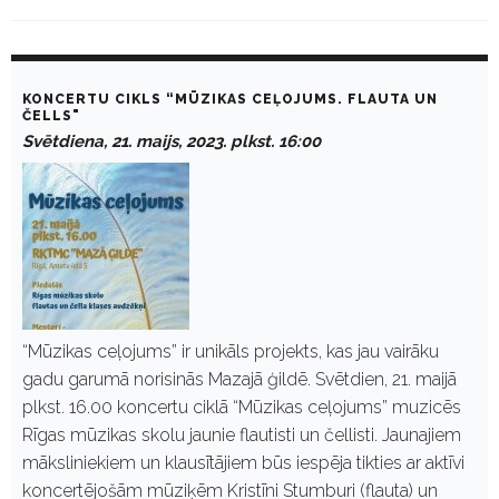
D
a
KONCERTU CIKLS “MŪZIKAS CEĻOJUMS. FLAUTA UN
y
ČELLS"
:
Svētdiena, 21. maijs, 2023. plkst. 16:00
M
a
i
j
s
2
1
,
2
0
2
“Mūzikas ceļojums” ir unikāls projekts, kas jau vairāku
3
gadu garumā norisinās Mazajā ģildē. Svētdien, 21. maijā
plkst. 16.00 koncertu ciklā “Mūzikas ceļojums” muzicēs
Rīgas mūzikas skolu jaunie flautisti un čellisti. Jaunajiem
māksliniekiem un klausītājiem būs iespēja tikties ar aktīvi
koncertējošām mūziķēm Kristīni Stumburi (flauta) un