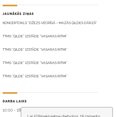
JAUNĀKĀS ZIŅAS
KONCERTCIKLS “DŽEZS VECRĪGĀ – MAZĀS ĢILDES DĀRZĀ”
TTMS “ĢILDE” IZSTĀDE “VASARAS RITMI”
TTMS “ĢILDE” IZSTĀDE “VASARAS RITMI”
TTMS “ĢILDE” IZSTĀDE “VASARAS RITMI”
TTMS “ĢILDE” IZSTĀDE “VASARAS RITMI”
DARBA LAIKS
10:00 - 18:30
Lai šī tīmekļvietne darbotos, tā izmanto