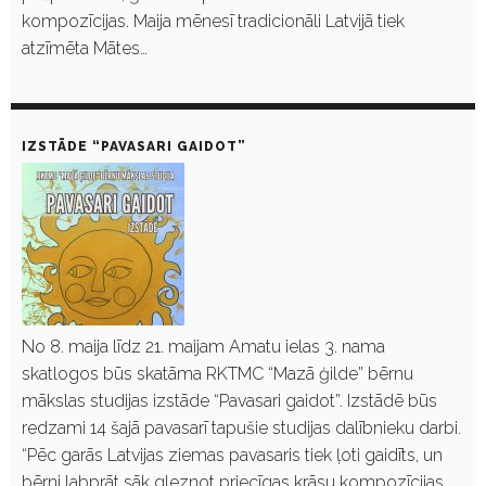
kompozīcijas. Maija mēnesī tradicionāli Latvijā tiek
atzīmēta Mātes…
IZSTĀDE “PAVASARI GAIDOT”
No 8. maija līdz 21. maijam Amatu ielas 3. nama
skatlogos būs skatāma RKTMC “Mazā ģilde” bērnu
mākslas studijas izstāde “Pavasari gaidot”. Izstādē būs
redzami 14 šajā pavasarī tapušie studijas dalībnieku darbi.
“Pēc garās Latvijas ziemas pavasaris tiek ļoti gaidīts, un
bērni labprāt sāk gleznot priecīgas krāsu kompozīcijas