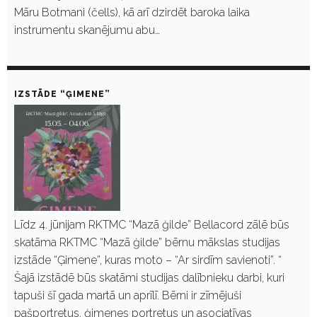
Māru Botmani (čells), kā arī dzirdēt baroka laika
instrumentu skanējumu abu…
IZSTĀDE “ĢIMENE”
Līdz 4. jūnijam RKTMC “Mazā ģilde” Bellacord zālē būs
skatāma RKTMC “Mazā ģilde” bērnu mākslas studijas
izstāde “Ģimene”, kuras moto – “Ar sirdīm savienoti”. “
Šajā izstādē būs skatāmi studijas dalībnieku darbi, kuri
tapuši šī gada martā un aprīlī. Bērni ir zīmējuši
pašportretus, ģimenes portretus un asociatīvas