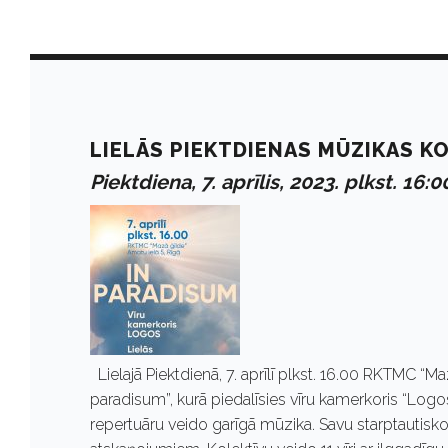
D
a
LIELĀS PIEKTDIENAS MŪZIKAS K
Piektdiena, 7. aprīlis, 2023. plkst. 16:0
y
:
A
Lielajā Piektdienā, 7. aprīlī plkst. 16.00 RKTMC “Ma
p
paradisum”, kurā piedalīsies vīru kamerkoris “Logos
repertuāru veido garīgā mūzika. Savu starptautisk