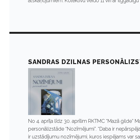
r
atskaņojumiem. Kolektīvu veido 11 vīri ar ilggadīgu
ī
l
i
SANDRAS DZILNAS PERSONĀLIZS
s
7
,
No 4. aprīļa līdz 30. aprīlim RKTMC “Mazā ģilde” 
personālizstāde “Nozīmējumi”. “Daba ir nepārspējam
ir uzstādījumu nozīmējumi, kuros iespējams var sas