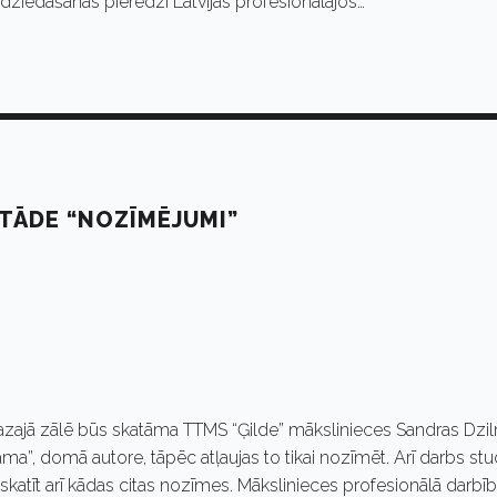
 dziedāšanas pieredzi Latvijas profesionālajos…
TĀDE “NOZĪMĒJUMI”
Mazajā zālē būs skatāma TTMS “Ģilde” mākslinieces Sandras Dzi
a”, domā autore, tāpēc atļaujas to tikai nozīmēt. Arī darbs stud
katīt arī kādas citas nozīmes. Mākslinieces profesionālā darbī