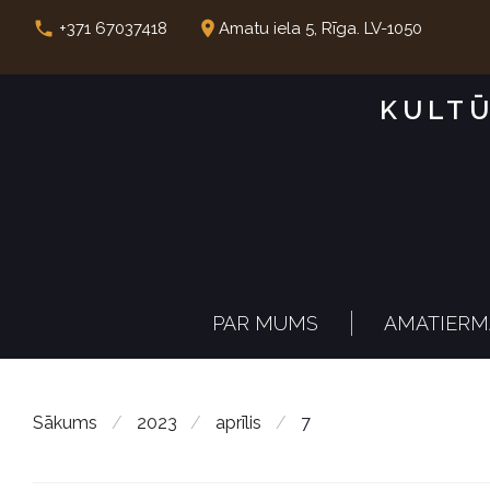
S
call
place
+371 67037418
Amatu iela 5, Rīga. LV-1050
k
i
KULTŪ
p
t
o
c
o
n
PAR MUMS
AMATIERM
t
e
n
Sākums
/
2023
/
aprīlis
/
7
t