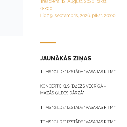
Trešdiena, 12. August, 2026. plkst.
00:00
Līdz 9. septembris, 2026. plkst. 20:00
JAUNĀKĀS ZIŅAS
TTMS “ĢILDE” IZSTĀDE “VASARAS RITMI”
KONCERTCIKLS “DŽEZS VECRĪGĀ –
MAZĀS ĢILDES DĀRZĀ”
TTMS “ĢILDE” IZSTĀDE “VASARAS RITMI”
TTMS “ĢILDE” IZSTĀDE “VASARAS RITMI”