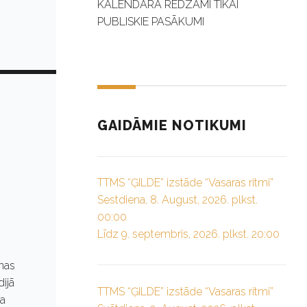
KALENDĀRĀ REDZAMI TIKAI
PUBLISKIE PASĀKUMI
GAIDĀMIE NOTIKUMI
TTMS “ĢILDE” izstāde “Vasaras ritmi”
Sestdiena, 8. August, 2026. plkst.
00:00
Līdz 9. septembris, 2026. plkst. 20:00
lnas
ijā
TTMS “ĢILDE” izstāde “Vasaras ritmi”
ba