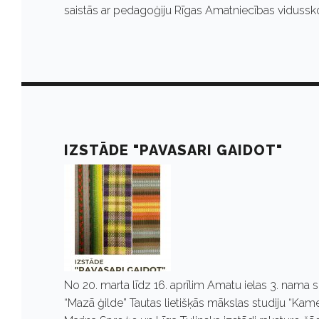
2
saistās ar pedagoģiju Rīgas Amatniecības vidussko
0
2
3
IZSTĀDE "PAVASARI GAIDOT"
No 20. marta līdz 16. aprīlim Amatu ielas 3. nama
“Mazā ģilde” Tautas lietišķās mākslas studiju “Kame