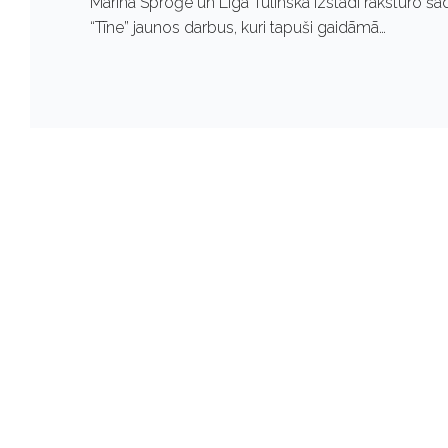
Marina Sproģe un Līga Tulinska izstādi raksturo š
“Tīne” jaunos darbus, kuri tapuši gaidāmā…