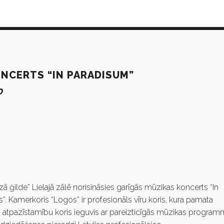
ONCERTS “IN PARADISUM”
0
zā ģilde” Lielajā zālē norisināsies garīgās mūzikas koncerts “In
”. Kamerkoris “Logos” ir profesionāls vīru koris, kura pamata
o atpazīstamību koris ieguvis ar pareizticīgās mūzikas progra