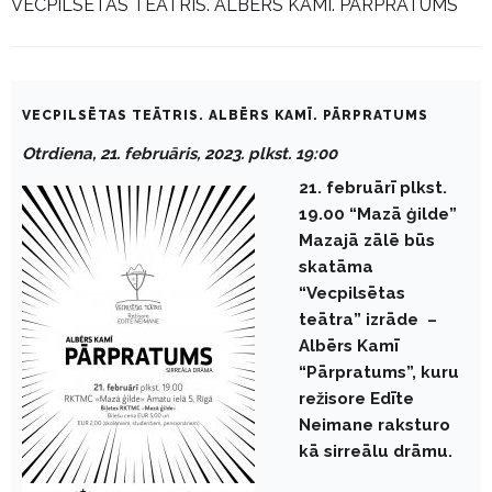
VECPILSĒTAS TEĀTRIS. ALBĒRS KAMĪ. PĀRPRATUMS
VECPILSĒTAS TEĀTRIS. ALBĒRS KAMĪ. PĀRPRATUMS
Otrdiena, 21. februāris, 2023. plkst. 19:00
21. februārī plkst.
19.00 “Mazā ģilde”
Mazajā zālē būs
skatāma
“Vecpilsētas
teātra” izrāde –
Albērs Kamī
“Pārpratums”, kuru
režisore Edīte
Neimane raksturo
kā sirreālu drāmu.