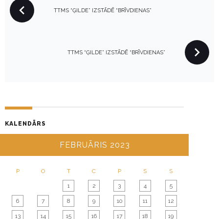
P
TTMS “ĢILDE” IZSTĀDĒ “BRĪVDIENAS”
O
S
T
N
TTMS “ĢILDE” IZSTĀDĒ “BRĪVDIENAS”
A
V
I
G
A
KALENDĀRS
T
I
FEBRUĀRIS 2023
O
N
P
O
T
C
P
S
S
1
2
3
4
5
6
7
8
9
10
11
12
13
14
15
16
17
18
19