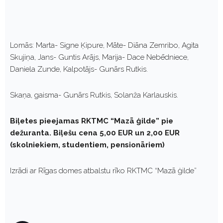
Lomās: Marta- Signe Ķipure, Māte- Diāna Zemribo, Agita
Skujiņa, Jans- Guntis Arājs, Marija- Dace Nebēdniece,
Daniela Zunde, Kalpotājs- Gunārs Rutkis.
Skaņa, gaisma- Gunārs Rutkis, Solanža Karlauskis.
Biļetes pieejamas RKTMC “Mazā ģilde” pie
dežuranta. Biļešu cena 5,00 EUR un 2,00 EUR
(skolniekiem, studentiem, pensionāriem)
Izrādi ar Rīgas domes atbalstu rīko RKTMC “Mazā ģilde”