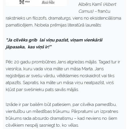
Albērs Kamī
(Albert
Camus) –
franču
rakstnieks un filozofs, dramaturgs, viens no eksistenciālisma
pamatlicējiem, Nobela prēmijas literatūrā laureāts:
“Ja cilvēks grib lai viņu pazīst, viņam vienkārši
jāpasaka, kas viņš ir!”
Pēc 20 gadu prombūtnes Jans atgriežas mājās. Tagad tur ir
viesnīca, kuru vada viņa māte un māsa Marta. Jans
reģistrējas ar svešu vārdu, vēlēdamies noskaidrot vai tiks
atpazīts. Sapratis, ka māte un māsa viņu neatpazīst, viņš
kļūst par svešinieku pats savās mājās.
Izrāde ir par bailēm būt patiesiem, par cilvēka pamestību,
vientulību un mīlestības trūkumu. Pārpratumi un izpratnes
trūkums rada absurdo dramatismu – kad neviens no šiem
cilvēkiem nespēj sasniegt to, ko vēlas.