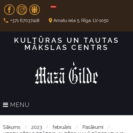
S
Fb
In
Dr
k
i
call
place
+371 67037418
Amatu iela 5, Rīga. LV-1050
p
t
KULTŪRAS UN TAUTAS
o
MĀKSLAS CENTRS
c
o
n
t
e
n
t
MENU
Sākums
/
2023
/
februāris
/
Pasākumi
/