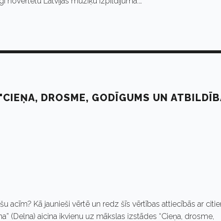
 novērtētu Latvijas mūziķu izpildījumā.…
"CIEŅA, DROSME, GODĪGUMS UN ATBILDĪB
u acīm? Kā jaunieši vērtē un redz šīs vērtības attiecībās ar citi
lna” (Delna) aicina ikvienu uz mākslas izstādes “Cieņa, drosme,