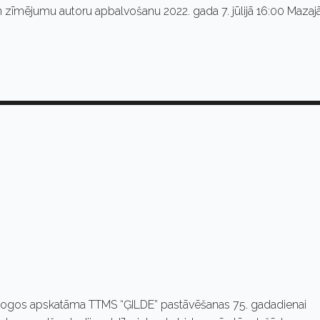
 zīmējumu autoru apbalvošanu 2022. gada 7. jūlijā 16:00 Mazaj
skatlogos apskatāma TTMS “ĢILDE” pastāvēšanas 75. gadadienai