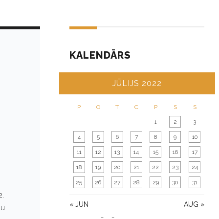
KALENDĀRS
JŪLIJS 2022
P
O
T
C
P
S
S
1
2
3
4
5
6
7
8
9
10
11
12
13
14
15
16
17
18
19
20
21
22
23
24
25
26
27
28
29
30
31
2.
« JUN
AUG »
du