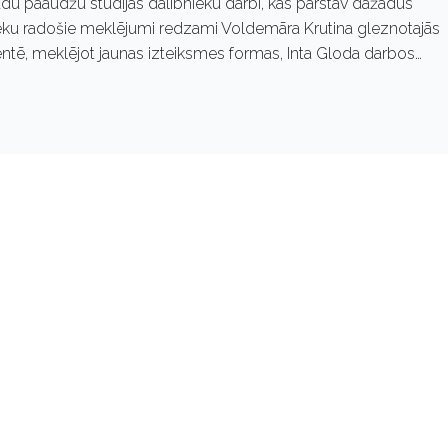
žādu paaudžu studijas dalībnieku darbi, kas pārstāv dažādus
nieku radošie meklējumi redzami Voldemāra Krutina gleznotajās
ntē, meklējot jaunas izteiksmes formas, Inta Gloda darbos…