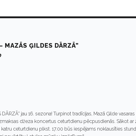
– MAZĀS ĢILDES DĀRZĀ”
0
ZĀ” jau 16. sezona! Turpinot tradīcijas, Mazā Ģilde vasaras
zmaksas džeza koncertus ceturtdienu pēcpusdienās. Sākot ar 
 katru ceturtdienu plkst. 17.00 būs iespējams noklausīties stun