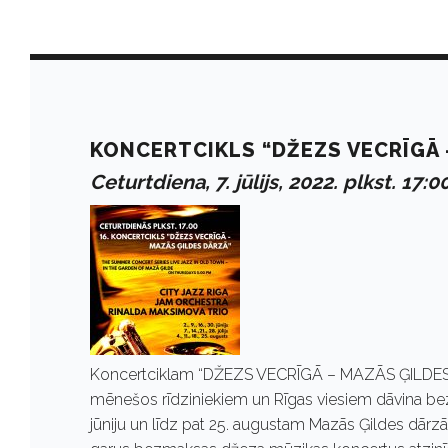
D
a
KONCERTCIKLS “DŽEZS VECRĪGĀ 
Ceturtdiena, 7. jūlijs, 2022. plkst. 17:0
y
:
J
Koncertciklam “DŽEZS VECRĪGĀ – MAZĀS ĢILDES DĀR
ū
mēnešos rīdziniekiem un Rīgas viesiem dāvina be
jūniju un līdz pat 25. augustam Mazās Ģildes dārzā