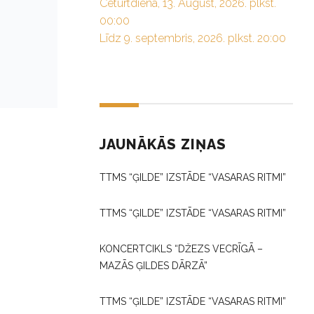
Ceturtdiena, 13. August, 2026. plkst.
00:00
Līdz 9. septembris, 2026. plkst. 20:00
JAUNĀKĀS ZIŅAS
TTMS “ĢILDE” IZSTĀDE “VASARAS RITMI”
TTMS “ĢILDE” IZSTĀDE “VASARAS RITMI”
KONCERTCIKLS “DŽEZS VECRĪGĀ –
MAZĀS ĢILDES DĀRZĀ”
TTMS “ĢILDE” IZSTĀDE “VASARAS RITMI”