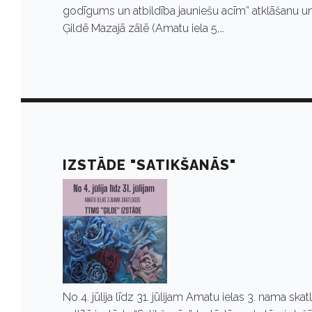
0
godīgums un atbildība jauniešu acīm” atklāšanu un
Ģildē Mazajā zālē (Amatu iela 5,…
2
2
IZSTĀDE "SATIKŠANĀS"
No 4. jūlija līdz 31. jūlijam Amatu ielas 3. nama 