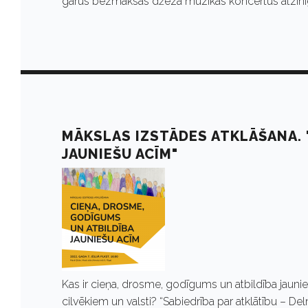
l
garus bezmaksas džeza mūzikas koncertus atzinīgi
i
j
s
MĀKSLAS IZSTĀDES ATKLĀŠANA. 
JAUNIEŠU ACĪM"
7
,
2
Kas ir cieņa, drosme, godīgums un atbildība jaunieš
cilvēkiem un valsti? “Sabiedrība par atklātību – De