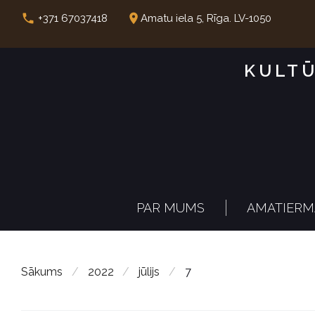
S
call
place
+371 67037418
Amatu iela 5, Rīga. LV-1050
k
i
KULTŪ
p
t
o
c
o
n
PAR MUMS
AMATIERM
t
e
n
Sākums
/
2022
/
jūlijs
/
7
t