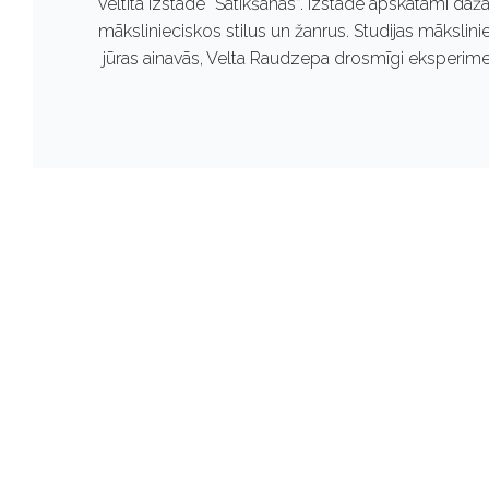
veltītā izstāde “Satikšanās”. Izstādē apskatāmi da
mākslinieciskos stilus un žanrus. Studijas māksli
jūras ainavās, Velta Raudzepa drosmīgi eksperime