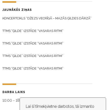
JAUNĀKĀS ZIŅAS
KONCERTCIKLS “DŽEZS VECRĪGĀ – MAZĀS ĢILDES DĀRZĀ”
TTMS “ĢILDE” IZSTĀDE “VASARAS RITMI”
TTMS “ĢILDE” IZSTĀDE “VASARAS RITMI”
TTMS “ĢILDE” IZSTĀDE “VASARAS RITMI”
TTMS “ĢILDE” IZSTĀDE “VASARAS RITMI”
DARBA LAIKS
10:00 - 18:30
Lai šī tīmekļvietne darbotos, tā izmanto