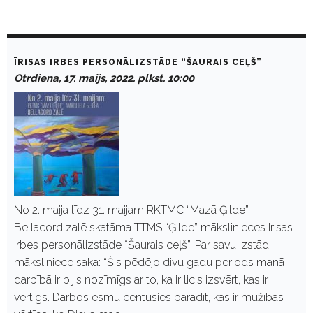
D
a
ĪRISAS IRBES PERSONĀLIZSTĀDE “ŠAURAIS CEĻŠ”
y
Otrdiena, 17. maijs, 2022. plkst. 10:00
:
M
a
i
j
s
1
7
,
2
0
No 2. maija līdz 31. maijam RKTMC “Mazā Ģilde”
2
Bellacord zalē skatāma TTMS “Ģilde” mākslinieces Īrisas
2
Irbes personālizstāde “Šaurais ceļš”. Par savu izstādi
māksliniece saka: “Šis pēdējo divu gadu periods manā
darbībā ir bijis nozīmīgs ar to, ka ir licis izsvērt, kas ir
vērtīgs. Darbos esmu centusies parādīt, kas ir mūžības