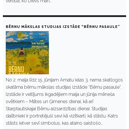
vērtība, ko Dievs man…
BĒRNU MĀKSLAS STUDIJAS IZSTĀDE “BĒRNU PASAULE”
No 2. maija līdz 15. jūnijam Amatu ielas 3. nama skatlogos
skatāma bērnu mākslas studijas izstāde “Bērnu pasaule”.
Izstāde ir veltījums ikgadējiem maija un jūnija mēneša
svētkiem – Mātes un Ģimenes dienai, kā arī
Starptautiskajai Bērnu aizsardzības dienai. Studijas
dalībnieki ir portretējuši sevi kā vizītkarti, kā stāstu. Katrs
stāsts ietver sevī simbolus, kas ataino saistošo…