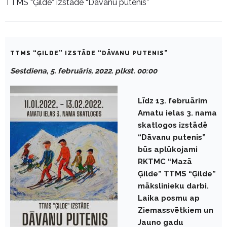
TTMS “Ģilde” izstāde “Dāvanu putenis”
TTMS “ĢILDE” IZSTĀDE “DĀVANU PUTENIS”
Sestdiena, 5. februāris, 2022. plkst. 00:00
Līdz 13. februārim
Amatu ielas 3. nama
skatlogos izstādē
“Dāvanu putenis”
būs aplūkojami
RKTMC “Mazā
Ģilde” TTMS “Ģilde”
mākslinieku darbi.
Laika posmu ap
Ziemassvētkiem un
Jauno gadu