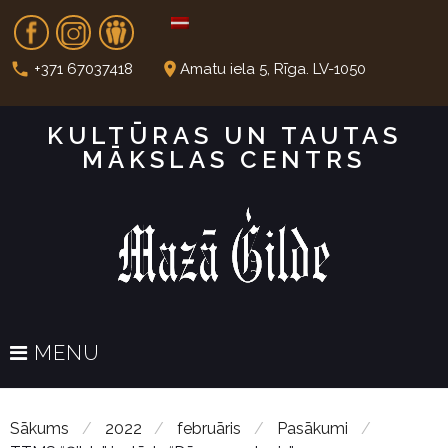
S
Fb
In
Dr
k
i
call
place
+371 67037418
Amatu iela 5, Rīga. LV-1050
p
t
KULTŪRAS UN TAUTAS
o
MĀKSLAS CENTRS
c
o
n
t
e
n
t
MENU
Sākums
/
2022
/
februāris
/
Pasākumi
/