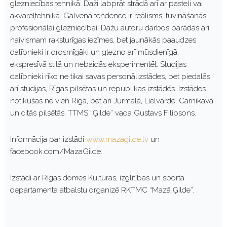
glezniecības tehnikā. Daži labprāt strādā arī ar pasteli vai
akvareļtehnikā. Galvenā tendence ir reālisms, tuvināšanās
profesionālai glezniecībai. Dažu autoru darbos parādās arī
naivismam raksturīgas iezīmes, bet jaunākās paaudzes
dalībnieki ir drosmīgāki un glezno arī mūsdienīgā,
ekspresīvā stilā un nebaidās eksperimentēt. Studijas
dalībnieki rīko ne tikai savas personālizstādes, bet piedalās
arī studijas, Rīgas pilsētas un republikas izstādēs. Izstādes
notikušas ne vien Rīgā, bet arī Jūrmalā, Lielvārdē, Carnikavā
un citās pilsētās. TTMS “Ģilde” vada Gustavs Filipsons.
Informācija par izstādi
www.mazagilde.lv
un
facebook.com/MazaGilde.
Izstādi ar Rīgas domes Kultūras, izglītības un sporta
departamenta atbalstu organizē RKTMC “Mazā Ģilde”.