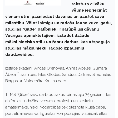
raksturo cilvēku
vēlme iepriecināt
vienam otru, pasniedzot dāvanas un paužot savu
mīlestību.
Vēlot laimīgu un radošu Jauno 2022. gadu,
studijas “Ģilde” dalībnieki ir sarūpējuši dāvanu
Vecrīgas apmeklētajiem, izstādot dažādu
māksliniecisko stilu un žanru darbus, kas atspoguļo
studijas mākslinieku radošo izpausmju
daudzveidību.
Izstādē skatāmi Andas Orehovas, Annas Ābeles, Guntara
Ābela, Īrisas Irbes, Intas Glodas, Sandras Dzilnas, Simonetas
Bergas un Voldemāra Krutina darbi.
TTMS “Ģilde” savu darbību sākusi pirms teju 75 gadiem. Tās
dalībnieki ir dažāda vecuma, profesiju un uzskatu
amatiermākslinieki. Nodarbībās tiek gleznota klusā daba,
portreti, ainavas vai figurālas kompozīcijas, visbiežāk eļļas