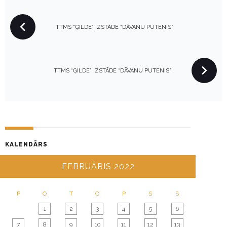
P
TTMS “ĢILDE” IZSTĀDE “DĀVANU PUTENIS”
O
S
T
N
TTMS “ĢILDE” IZSTĀDE “DĀVANU PUTENIS”
A
V
I
G
A
KALENDĀRS
T
I
FEBRUĀRIS 2022
O
N
P
O
T
C
P
S
S
1
2
3
4
5
6
7
8
9
10
11
12
13