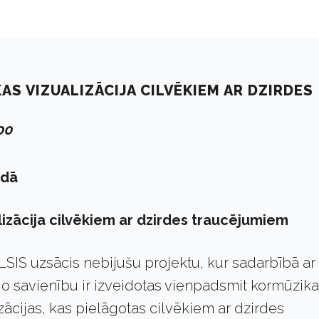
AS VIZUALIZĀCIJA CILVĒKIEM AR DZIRDES
00
odā
izācija cilvēkiem ar dzirdes traucējumiem
LSIS uzsācis nebijušu projektu, kur sadarbībā ar
go savienību ir izveidotas vienpadsmit kormūzik
ācijas, kas pielāgotas cilvēkiem ar dzirdes