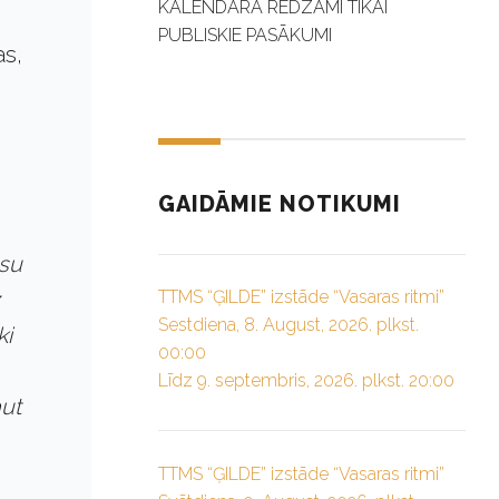
KALENDĀRĀ REDZAMI TIKAI
PUBLISKIE PASĀKUMI
as,
GAIDĀMIE NOTIKUMI
ūsu
TTMS “ĢILDE” izstāde “Vasaras ritmi”
Sestdiena, 8. August, 2026. plkst.
ki
00:00
Līdz 9. septembris, 2026. plkst. 20:00
aut
TTMS “ĢILDE” izstāde “Vasaras ritmi”