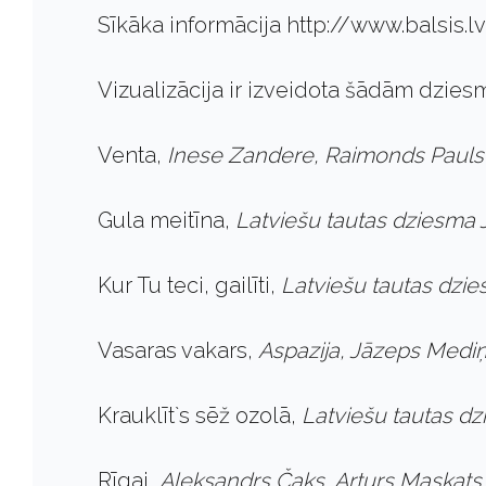
Sīkāka informācija http://www.balsis.lv
Vizualizācija ir izveidota šādām dzie
Venta,
Inese Zandere, Raimonds Paul
Gula meitīna,
Latviešu tautas dziesma
Kur Tu teci, gailīti,
Latviešu tautas dzie
Vasaras vakars,
Aspazija, Jāzeps Medi
Krauklīt`s sēž ozolā,
Latviešu tautas d
Rīgai,
Aleksandrs Čaks, Arturs Maskat