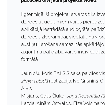
publicēti divi jauni projekta video.
Ilgtermiņā, šī projekta ietvaros tiks izv
dzirdes traucējumiem varēs pieredzēt v
aplikācijā iestrādātā audiogrāfa palīdz
dzirdes uztveramībai, viedtālruņa vibrā
austiņu lietošana samazinās apkārtējo t
algoritma palīdzību varēs individualiz
formātā.
Jauniešu koris BALSIS saka paldies visi
zīmju valodā
realizācijā: Ivo Grīsniņš-Gr
Alvis
Misjuns, Gatis Šļūka,
Jaņa Rozentāla Rī
Lazda, Ainārs Ostvalds, Elza Veismane. 