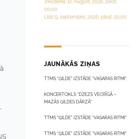
Trešdiena, 12. August, 2026. plkst.
00:00
Līdz 9. septembris, 2026. plkst. 20:00
JAUNĀKĀS ZIŅAS
lā
TTMS “ĢILDE” IZSTĀDE “VASARAS RITMI”
KONCERTCIKLS “DŽEZS VECRĪGĀ –
MAZĀS ĢILDES DĀRZĀ”
,
TTMS “ĢILDE” IZSTĀDE “VASARAS RITMI”
TTMS “ĢILDE” IZSTĀDE “VASARAS RITMI”
SIS