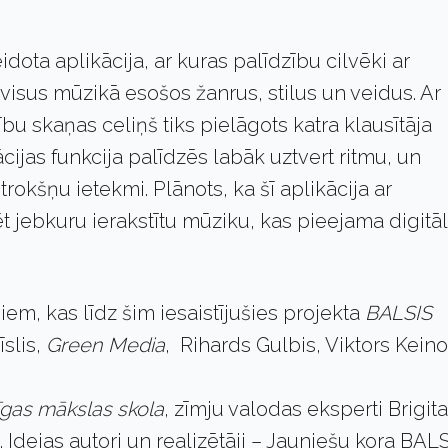
eidota aplikācija, ar kuras palīdzību cilvēki ar
isus mūzikā esošos žanrus, stilus un veidus. Ar
ību skaņas celiņš tiks pielāgots katra klausītāja
cijas funkcija palīdzēs labāk uztvert ritmu, un
rokšņu ietekmi. Plānots, ka šī aplikācija ar
ēt jebkuru ierakstītu mūziku, kas pieejama digitā
em, kas līdz šim iesaistījušies projekta
BALSIS
īslis,
Green Media
, Rihards Gulbis, Viktors Keino
gas mākslas skola
, zīmju valodas eksperti Brigita
Idejas autori un realizētāji – Jauniešu kora BAL