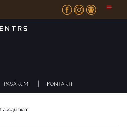
Fb
In
Dr
CENTRS
PASĀKUMI
KONTAKTI
s traucējumiem