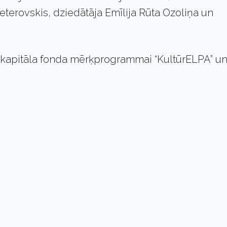
Teterovskis, dziedātāja Emīlija Rūta Ozoliņa un
tūrkapitāla fonda mērķprogrammai “KultūrELPA” u