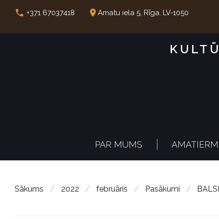
S
call
place
+371 67037418
Amatu iela 5, Rīga. LV-1050
k
i
KULTŪ
p
t
o
c
o
n
PAR MUMS
AMATIERM
t
e
n
Sākums
/
2022
/
februāris
/
Pasākumi
/
BALSI
t