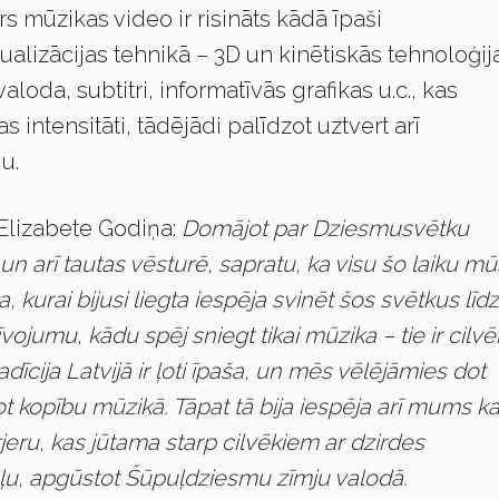
s mūzikas video ir risināts kādā īpaši
ualizācijas tehnikā – 3D un kinētiskās tehnoloģij
aloda, subtitri, informatīvās grafikas u.c., kas
 intensitāti, tādējādi palīdzot uztvert arī
u.
Elizabete Godiņa:
Domājot par Dziesmusvētku
 un arī tautas vēsturē, sapratu, ka visu šo laiku m
, kurai bijusi liegta iespēja svinēt šos svētkus līdz
ojumu, kādu spēj sniegt tikai mūzika – tie ir cilvē
īcija Latvijā ir ļoti īpaša, un mēs vēlējāmies dot
vot kopību mūzikā. Tāpat tā bija iespēja arī mums k
eru, kas jūtama starp cilvēkiem ar dzirdes
ļu, apgūstot Šūpuļdziesmu zīmju valodā.