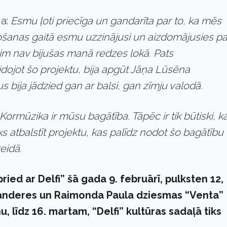
ja:
Esmu ļoti priecīga un gandarīta par to, ka mēs
došanas gaitā esmu uzzinājusi un aizdomājusies pa
im nav bijušas manā redzes lokā. Pats
eidojot šo projektu, bija apgūt Jāņa Lūsēna
us bija jādzied gan ar balsi, gan zīmju valodā.
Kormūzika ir mūsu bagātība. Tāpēc ir tik būtiski, k
eks atbalstīt projektu, kas palīdz nodot šo bagātību
veidā.
ried ar Delfi” šā gada 9. februārī, pulksten 12,
 Zanderes un Raimonda Paula dziesmas “Venta”
u, līdz 16. martam, “Delfi” kultūras sadaļā tiks