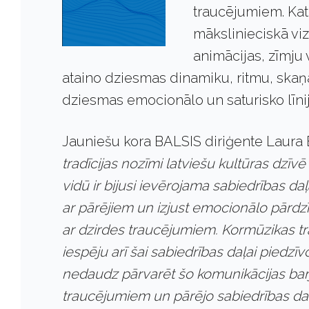
traucējumiem. Katr
mākslinieciskā viz
animācijas, zīmju v
ataino dziesmas dinamiku, ritmu, skaņas
dziesmas emocionālo un saturisko līnij
Jauniešu kora BALSIS diriģente Laura 
tradīcijas nozīmi latviešu kultūras dzīvē
vidū ir bijusi ievērojama sabiedrības daļa
ar pārējiem un izjust emocionālo pārdzīv
ar dzirdes traucējumiem. Kormūzikas trad
iespēju arī šai sabiedrības daļai piedzī
nedaudz pārvarēt šo komunikācijas barj
traucējumiem un pārējo sabiedrības da