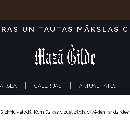
RAS UN TAUTAS MĀKSLAS 
ĀKSLA
GALERIJAS
AKTUALITĀTES
S zīmju valodā. Kormūzikas vizualizācija cilvēkiem ar dzirde