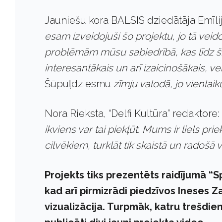
Jauniešu kora BALSIS dziedātāja Emīli
esam izveidojuši šo projektu, jo tā vei
problēmām mūsu sabiedrībā, kas līdz š
interesantākais un arī izaicinošākais, v
Šūpuļdziesmu
zīmju valodā, jo vienlaik
Nora Rieksta, “Delfi Kultūra” redaktore:
ikviens var tai piekļūt. Mums ir liels pri
cilvēkiem, turklāt tik skaistā un radošā 
Projekts tiks prezentēts raidījumā “Sp
kad arī pirmizrādi piedzīvos Ineses
vizualizācija. Turpmāk, katru trešdien