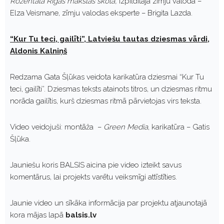
Rozentāla Rīgas mākslas skola,
izpildītāja zīmju valodā –
Elza Veismane, zīmju valodas eksperte – Brigita Lazda.
“Kur Tu teci, gailīti”, Latviešu tautas dziesmas vārdi,
Aldonis Kalniņš
Redzama Gata Šļūkas veidota karikatūra dziesmai “Kur Tu
teci, gailīti”. Dziesmas teksts atainots titros, un dziesmas ritmu
norāda gailītis, kurš dziesmas ritmā pārvietojas virs teksta.
Video veidojuši: montāža –
Green Media
, karikatūra – Gatis
Šļūka.
Jauniešu koris BALSIS aicina pie video izteikt savus
komentārus, lai projekts varētu veiksmīgi attīstīties.
Jaunie video un sīkāka informācija par projektu atjaunotajā
kora mājas lapā
balsis.lv