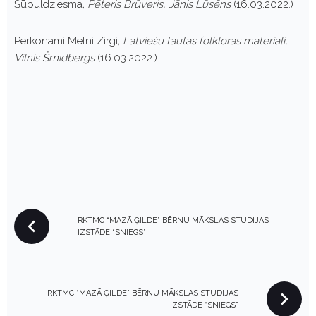
Šūpuļdziesma,
Pēteris Brūveris, Jānis Lūsēns
(16.03.2022.)
Pērkonami Melni Zirgi,
Latviešu tautas folkloras materiāli,
Vilnis Šmīdbergs
(16.03.2022.)
P
RKTMC “MAZĀ ĢILDE” BĒRNU MĀKSLAS STUDIJAS
O
IZSTĀDE “SNIEGS”
S
T
N
RKTMC “MAZĀ ĢILDE” BĒRNU MĀKSLAS STUDIJAS
A
IZSTĀDE “SNIEGS”