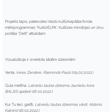
Projekts tapis, pateicoties Valsts kultūrkapitāla fonda
mērķprogrammas “KultūrELPA”, Kultūras ministrijas un ziņu
portāla “Delfi” atbalstam.
Vizualizācija ir izveidota šādām dziesmām:
Venta,
Inese Zandere, Raimonds Pauls
(09.02.2022.)
Gula meitīna,
Latviešu tautas dziesma Jauniešu kora
BALSIS apdarē
(16.02.2022.)
Kur Tu teci, gailīti,
Latviešu tautas dziesmas vārdi, Aldonis
Kalniņš
(16.02.2022.)