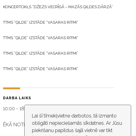
KONCERTCIKLS “DŽEZS VECRĪGĀ – MAZĀS ĢILDES DĀRZĀ”
TTMS “ĢILDE” IZSTĀDE “VASARAS RITMI”
TTMS “ĢILDE” IZSTĀDE “VASARAS RITMI”
TTMS “ĢILDE” IZSTĀDE “VASARAS RITMI”
TTMS “ĢILDE” IZSTĀDE “VASARAS RITMI”
DARBA LAIKS
10:00 - 18:30
Lai šī tīmekļvietne darbotos, tā izmanto
obligāti nepieciešamās sīkdatnes. Ar Jūsu
ĒKĀ NOTIEK VIDEO NOVĒROŠANA
piekrišanu papildus šajā vietnē var tikt