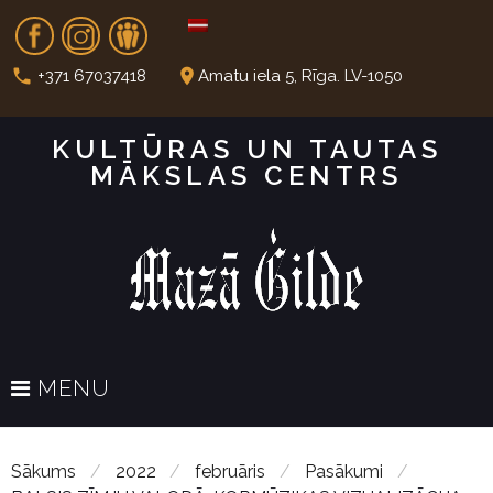
S
Fb
In
Dr
k
i
call
place
+371 67037418
Amatu iela 5, Rīga. LV-1050
p
t
KULTŪRAS UN TAUTAS
o
MĀKSLAS CENTRS
c
o
n
t
e
n
t
MENU
Sākums
/
2022
/
februāris
/
Pasākumi
/