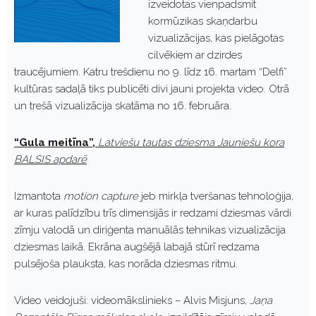
izveidotas vienpadsmit
kormūzikas skaņdarbu
vizualizācijas, kas pielāgotas
cilvēkiem ar dzirdes
traucējumiem. Katru trešdienu no 9. līdz 16. martam “Delfi”
kultūras sadaļā tiks publicēti divi jauni projekta video. Otrā
un trešā vizualizācija skatāma no 16. februāra.
“Gula meitīna”,
Latviešu tautas dziesma Jauniešu kora
BALSIS apdarē
Izmantota
motion capture
jeb mirkļa tveršanas tehnoloģija,
ar kuras palīdzību trīs dimensijās ir redzami dziesmas vārdi
zīmju valodā un diriģenta manuālās tehnikas vizualizācija
dziesmas laikā. Ekrāna augšējā labajā stūrī redzama
pulsējoša plauksta, kas norāda dziesmas ritmu.
Video veidojuši: videomākslinieks – Alvis Misjuns,
Jaņa