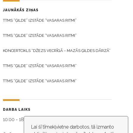
JAUNĀKĀS ZIŅAS
TTMS “ĢILDE” IZSTĀDE “VASARAS RITMI”
TTMS “ĢILDE” IZSTĀDE “VASARAS RITMI”
KONCERTCIKLS “DŽEZS VECRĪGĀ – MAZĀS ĢILDES DĀRZĀ”
TTMS “ĢILDE” IZSTĀDE “VASARAS RITMI”
TTMS “ĢILDE” IZSTĀDE “VASARAS RITMI”
DARBA LAIKS
10:00 - 18:30
Lai šī tīmekļvietne darbotos, tā izmanto