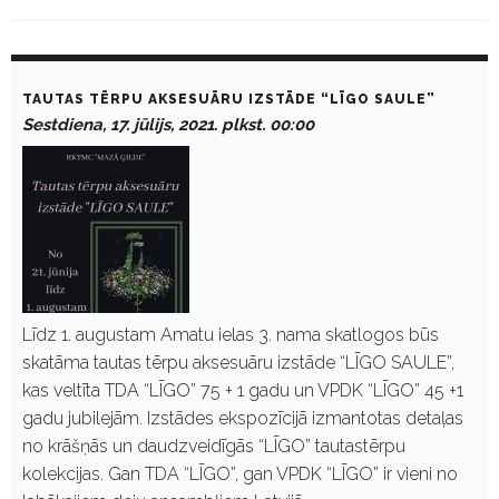
D
a
TAUTAS TĒRPU AKSESUĀRU IZSTĀDE “LĪGO SAULE”
y
Sestdiena, 17. jūlijs, 2021. plkst. 00:00
:
J
ū
l
i
j
s
1
7
,
2
Līdz 1. augustam Amatu ielas 3. nama skatlogos būs
0
skatāma tautas tērpu aksesuāru izstāde “LĪGO SAULE”,
2
1
kas veltīta TDA “LĪGO” 75 + 1 gadu un VPDK “LĪGO” 45 +1
gadu jubilejām. Izstādes ekspozīcijā izmantotas detaļas
no krāšņās un daudzveidīgās “LĪGO” tautastērpu
kolekcijas. Gan TDA “LĪGO”, gan VPDK “LĪGO” ir vieni no