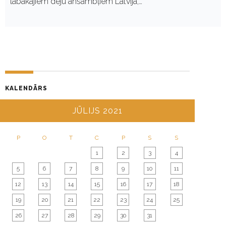
labākajiem deju ansambļiem Latvijā,…
KALENDĀRS
JŪLIJS 2021
P
O
T
C
P
S
S
1
2
3
4
5
6
7
8
9
10
11
12
13
14
15
16
17
18
19
20
21
22
23
24
25
26
27
28
29
30
31