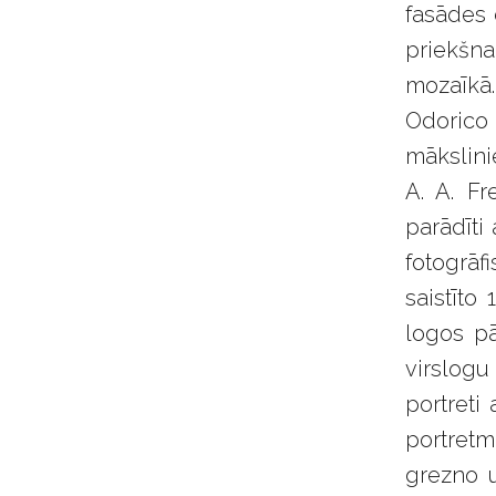
fasādes 
priekšna
mozaīkā
Odorico 
mākslini
A. A. F
parādīti
fotogrāf
saistīto
logos pā
virslogu
portreti
portretm
grezno u