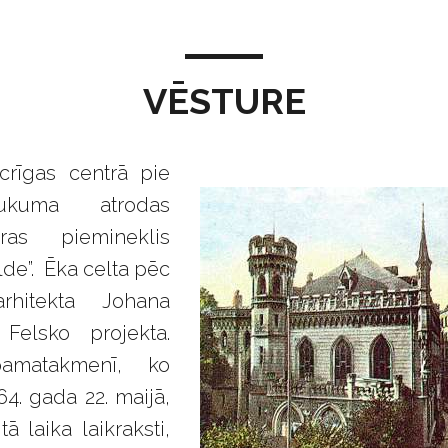
VĒSTURE
crīgas centrā pie
aukuma atrodas
tūras piemineklis
lde”. Ēka celta pēc
arhitekta Johana
 Felsko projekta.
amatakmenī, ko
64. gada 22. maijā,
 tā laika laikraksti,