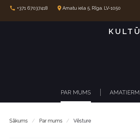
S
call
place
+371 67037418
Amatu iela 5, Rīga. LV-1050
k
i
KULTŪ
p
t
o
c
o
n
PAR MUMS
AMATIERM
t
e
n
Sākums
/
Par mums
/
Vēsture
t