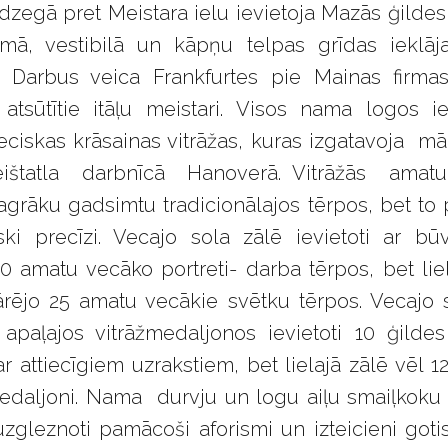
dzegā pret Meistara ielu ievietoja Mazās ģildes
mā, vestibilā un kāpņu telpas grīdas ieklāj
. Darbus veica Frankfurtes pie Mainas firma
atsūtītie itāļu meistari. Visos nama logos 
eciskas krāsainas vitrāžas, kuras izgatavoja mā
reištatla darbnīcā Hanoverā. Vitrāžās amatu
 agrāku gadsimtu tradicionālajos tērpos, bet to po
iski precīzi. Vecajo sola zālē ievietoti ar b
 10 amatu vecāko portreti- darba tērpos, bet lie
rējo 25 amatu vecākie svētku tērpos. Vecajo 
 apaļajos vitrāžmedaljonos ievietoti 10 ģilde
 ar attiecīgiem uzrakstiem, bet lielajā zālē vēl 1
edaljoni. Nama durvju un logu aiļu smaiļkok
zgleznoti pamācoši aforismi un izteicieni gotisk