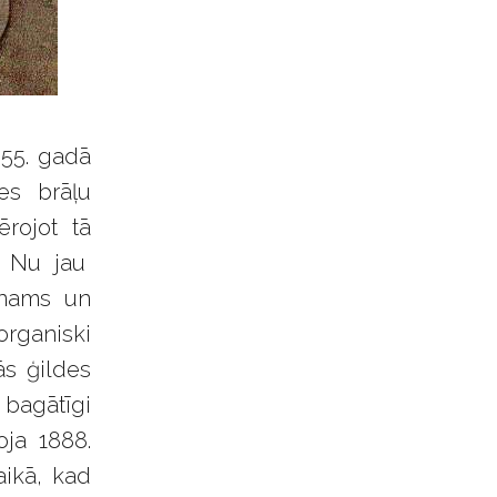
855. gadā
es brāļu
rojot tā
. Nu jau
 nams un
organiski
ās ģildes
i bagātīgi
oja 1888.
aikā, kad