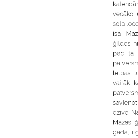
e
kalend
vecāko 
sola loce
īsa Maz
ģildes h
pēc tā 
patvers
telpas 
vairāk 
patversm
savienot
dzīve. Na
Mazās ģi
gadā, il