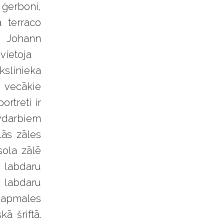
 ģerboni,
a terraco
s Johann
ievietoja
kslinieka
 vecākie
rtreti ir
ūvdarbiem
lās zāles
sola zālē
s labdaru
2 labdaru
u apmales
ā šriftā.