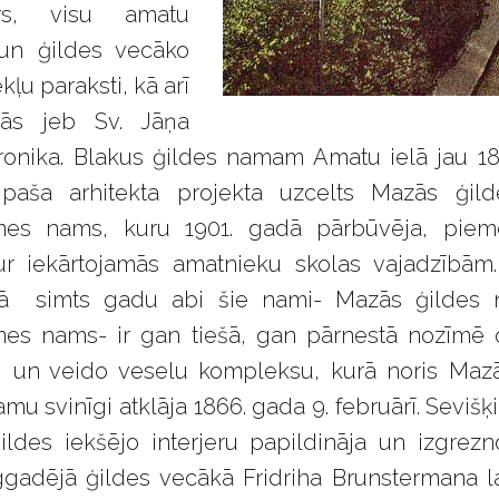
ārs, visu amatu
un ģildes vecāko
kļu paraksti, kā arī
ās jeb Sv. Jāņa
ronika. Blakus ģildes namam Amatu ielā jau 1
paša arhitekta projekta uzcelts Mazās ģild
mes nams, kuru 1901. gadā pārbūvēja, piemē
tur iekārtojamās amatnieku skolas vajadzībām
kā simts gadu abi šie nami- Mazās ģildes
es nams- ir gan tiešā, gan pārnestā nozīmē 
i un veido veselu kompleksu, kurā noris Maz
mu svinīgi atklāja 1866. gada 9. februārī. Sevišķ
ldes iekšējo interjeru papildināja un izgrezn
ggadējā ģildes vecākā Fridriha Brunstermana l