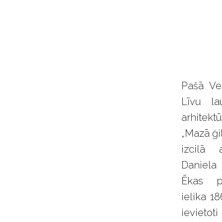
V
ē
Pašā Ve
s
Līvu l
arhitek
t
„Mazā ģi
izcilā 
u
Daniela
Ēkas p
r
ielika 18
ievietoti