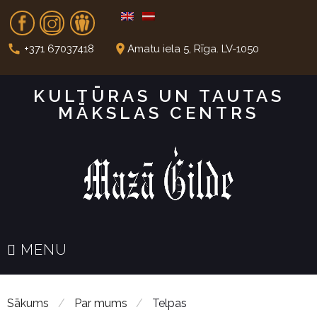
S
Fb
In
Dr
k
i
call
place
+371 67037418
Amatu iela 5, Rīga. LV-1050
p
t
KULTŪRAS UN TAUTAS
o
MĀKSLAS CENTRS
c
o
n
t
e
n
t
MENU
Sākums
/
Par mums
/
Telpas