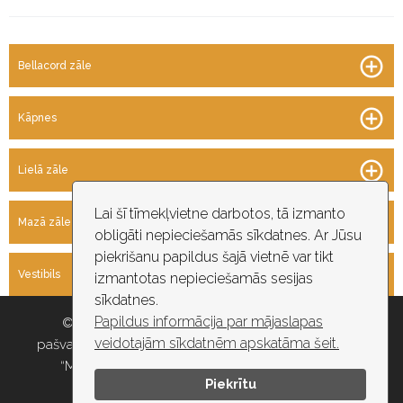
T
Bellacord zāle
e
l
p
Kāpnes
a
s
Lielā zāle
Lai šī tīmekļvietne darbotos, tā izmanto
Mazā zāle
obligāti nepieciešamās sīkdatnes. Ar Jūsu
piekrišanu papildus šajā vietnē var tikt
Vestibils
izmantotas nepieciešamās sesijas
sīkdatnes.
Papildus informācija par mājaslapas
© 2026 Rīgas pašvaldība, Rīgas valstspilsētas
veidotajām sīkdatnēm apskatāma šeit.
pašvaldības iestāde “Kultūras un tautas mākslas centrs
“Mazā Ģilde”” , e-pasts: maza.gilde@riga.lv, tālr:
Piekrītu
67037418