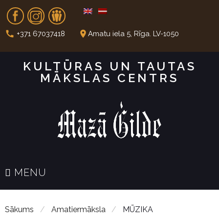
S
Fb
In
Dr
k
i
call
place
+371 67037418
Amatu iela 5, Rīga. LV-1050
p
t
KULTŪRAS UN TAUTAS
o
MĀKSLAS CENTRS
c
o
n
t
e
n
t
MENU
Sākums
/
Amatiermāksla
/
MŪZIKA