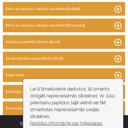
Bērnu un jauniešu vokālais ansamblis ||Kolibri||
Bērnu un jauniešu vokālais ansamblis ||Podziņas||
Vokālais ansamblis ||Putnu dārzs||
Senās mūzikas ansamblis ||LUDUS||
Kokļu klubs
Lai šī tīmekļvietne darbotos, tā izmanto
Koklētāju ansamblis ||TEIKSMA||
obligāti nepieciešamās sīkdatnes. Ar Jūsu
piekrišanu papildus šajā vietnē var tikt
Sievu kopa ||Vilcenes||
izmantotas nepieciešamās sesijas
sīkdatnes.
Papildus informācija par mājaslapas
© 2026 Rīgas pašvaldība, Rīgas valstspilsētas