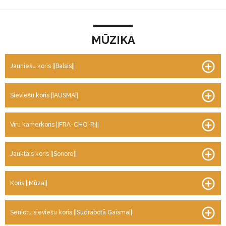
M
MŪZIKA
Ū
Z
I
Jauniešu koris ||Balsis||
K
A
Sieviešu koris ||AUSMA||
Vīru kamerkoris ||FRA-CHO-RI||
Jauktais koris ||Sonore||
Koris ||Mūza||
Senioru sieviešu koris ||Sudrabotā Gaisma||