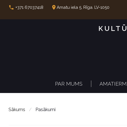
S
call
place
+371 67037418
Amatu iela 5, Rīga. LV-1050
k
i
KULTŪ
p
t
o
c
o
n
PAR MUMS
AMATIERM
t
e
n
Sākums
/
Pasākumi
t