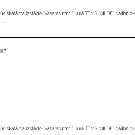
ūs skatāma izstāde “Vasaras ritmi”, kurā TTMS “ĢILDE” dalībniek
i …
I”
ūs skatāma izstāde “Vasaras ritmi”, kurā TTMS “ĢILDE” dalībniek