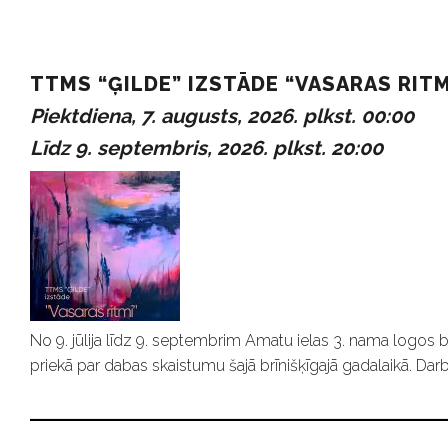
P
TTMS “ĢILDE” IZSTĀDE “VASARAS RITM
Piektdiena, 7. augusts, 2026. plkst. 00:00
a
Līdz 9. septembris, 2026. plkst. 20:00
s
ā
k
No 9. jūlija līdz 9. septembrim Amatu ielas 3. nama logos b
priekā par dabas skaistumu šajā brīnišķīgajā gadalaikā. Darb
u