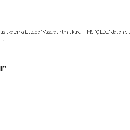
ūs skatāma izstāde “Vasaras ritmi”, kurā TTMS “ĢILDE” dalībniek
i …
I”