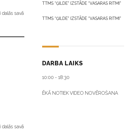
TTMS “ĢILDE” IZSTĀDE “VASARAS RITMI”
i dalās savā
TTMS “ĢILDE” IZSTĀDE “VASARAS RITMI”
DARBA LAIKS
10:00 - 18:30
ĒKĀ NOTIEK VIDEO NOVĒROŠANA
i dalās savā