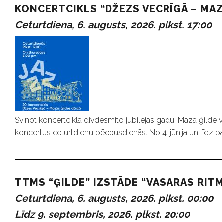
m
KONCERTCIKLS “DŽEZS VECRĪGĀ – MAZ
i
Ceturtdiena, 6. augusts, 2026. plkst. 17:00
Svinot koncertcikla divdesmito jubilejas gadu, Mazā ģild
koncertus ceturtdienu pēcpusdienās. No 4. jūnija un līdz 
TTMS “ĢILDE” IZSTĀDE “VASARAS RITM
Ceturtdiena, 6. augusts, 2026. plkst. 00:00
Līdz 9. septembris, 2026. plkst. 20:00