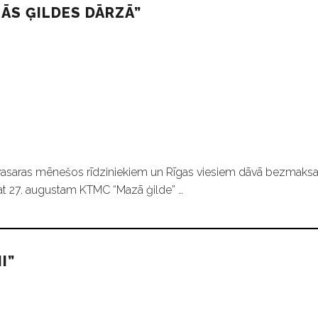
ĀS ĢILDES DĀRZĀ”
e vasaras mēnešos rīdziniekiem un Rīgas viesiem dāvā bezmaks
pat 27. augustam KTMC “Mazā ģilde” …
I”