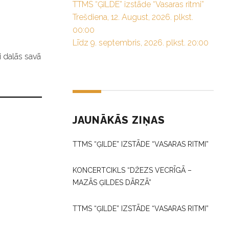
TTMS “ĢILDE” izstāde “Vasaras ritmi”
Trešdiena, 12. August, 2026. plkst.
00:00
Līdz 9. septembris, 2026. plkst. 20:00
i dalās savā
JAUNĀKĀS ZIŅAS
TTMS “ĢILDE” IZSTĀDE “VASARAS RITMI”
KONCERTCIKLS “DŽEZS VECRĪGĀ –
MAZĀS ĢILDES DĀRZĀ”
TTMS “ĢILDE” IZSTĀDE “VASARAS RITMI”