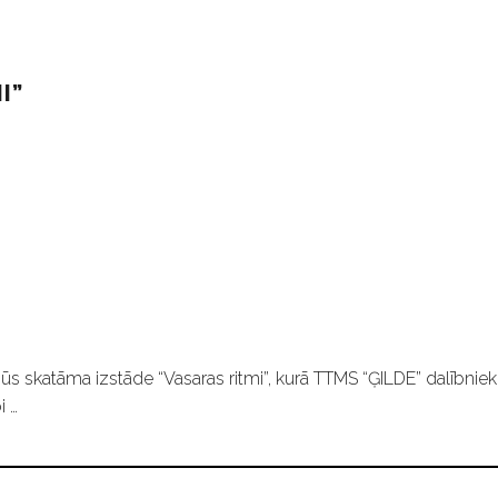
I”
ūs skatāma izstāde “Vasaras ritmi”, kurā TTMS “ĢILDE” dalībniek
i …