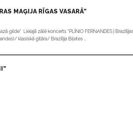
ĀRAS MAĢIJA RĪGAS VASARĀ”
Mazā ģilde” Lielajā zālē koncerts “PLÍNIO FERNANDES | Brazīlijas
ndes)/ klasiskā ģitāra/ Brazīlija Biļetes …
I”