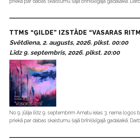
priekā par dabas skaistumu šajā brīnišķīgajā gadalaikā. Darb
TTMS “ĢILDE” IZSTĀDE “VASARAS RITM
Svētdiena, 2. augusts, 2026. plkst. 00:00
Līdz 9. septembris, 2026. plkst. 20:00
No 9. jūlija līdz 9. septembrim Amatu ielas 3. nama logos b
priekā par dabas skaistumu šajā brīnišķīgajā gadalaikā. Darb