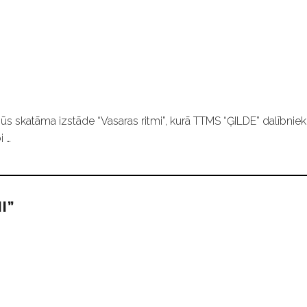
ūs skatāma izstāde “Vasaras ritmi”, kurā TTMS “ĢILDE” dalībniek
i …
I”