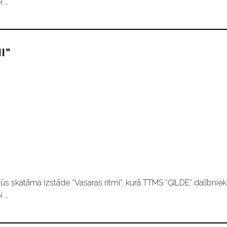
i …
I”
ūs skatāma izstāde “Vasaras ritmi”, kurā TTMS “ĢILDE” dalībniek
i …