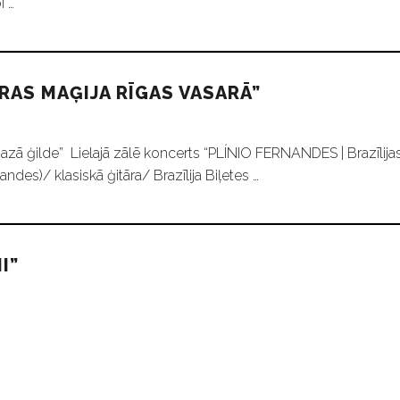
i …
ĀRAS MAĢIJA RĪGAS VASARĀ”
Mazā ģilde” Lielajā zālē koncerts “PLÍNIO FERNANDES | Brazīlijas
ndes)/ klasiskā ģitāra/ Brazīlija Biļetes …
I”