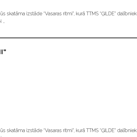
ūs skatāma izstāde “Vasaras ritmi”, kurā TTMS “ĢILDE” dalībniek
i …
I”
ūs skatāma izstāde “Vasaras ritmi”, kurā TTMS “ĢILDE” dalībniek