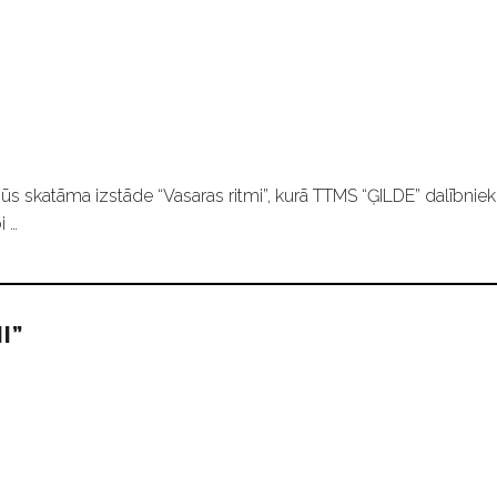
ūs skatāma izstāde “Vasaras ritmi”, kurā TTMS “ĢILDE” dalībniek
i …
I”