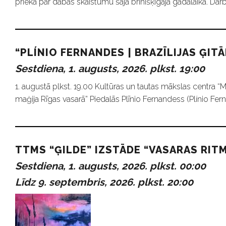
priekā par dabas skaistumu šajā brīnišķīgajā gadalaikā. Darb
“PLÍNIO FERNANDES | BRAZĪLIJAS ĢIT
Sestdiena, 1. augusts, 2026. plkst. 19:00
1. augustā plkst. 19.00 Kultūras un tautas mākslas centra “
maģija Rīgas vasarā” Piedalās Plīnio Fernandess (Plínio Ferna
TTMS “ĢILDE” IZSTĀDE “VASARAS RITM
Sestdiena, 1. augusts, 2026. plkst. 00:00
Līdz 9. septembris, 2026. plkst. 20:00