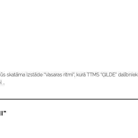
ūs skatāma izstāde “Vasaras ritmi”, kurā TTMS “ĢILDE” dalībniek
i …
I”