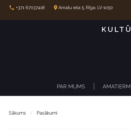
S
call
place
+371 67037418
Amatu iela 5, Rīga. LV-1050
k
i
KULTŪ
p
t
o
c
o
n
PAR MUMS
AMATIERM
t
e
n
Sākums
/
Pasākumi
t