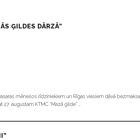
ĀS ĢILDES DĀRZĀ”
e vasaras mēnešos rīdziniekiem un Rīgas viesiem dāvā bezmaks
pat 27. augustam KTMC “Mazā ģilde” …
I”