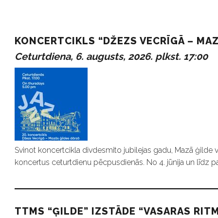
P
KONCERTCIKLS “DŽEZS VECRĪGĀ – MAZ
Ceturtdiena, 6. augusts, 2026. plkst. 17:00
a
s
ā
k
Svinot koncertcikla divdesmito jubilejas gadu, Mazā ģild
koncertus ceturtdienu pēcpusdienās. No 4. jūnija un līdz 
u
TTMS “ĢILDE” IZSTĀDE “VASARAS RITM