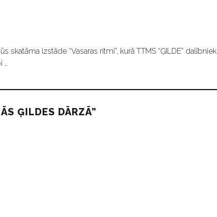
ūs skatāma izstāde “Vasaras ritmi”, kurā TTMS “ĢILDE” dalībniek
i …
ĀS ĢILDES DĀRZĀ”