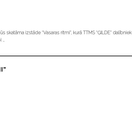
ūs skatāma izstāde “Vasaras ritmi”, kurā TTMS “ĢILDE” dalībniek
i …
I”