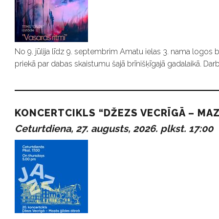
No 9. jūlija līdz 9. septembrim Amatu ielas 3. nama logos b
priekā par dabas skaistumu šajā brīnišķīgajā gadalaikā. Darb
KONCERTCIKLS “DŽEZS VECRĪGĀ – MAZ
Ceturtdiena, 27. augusts, 2026. plkst. 17:00