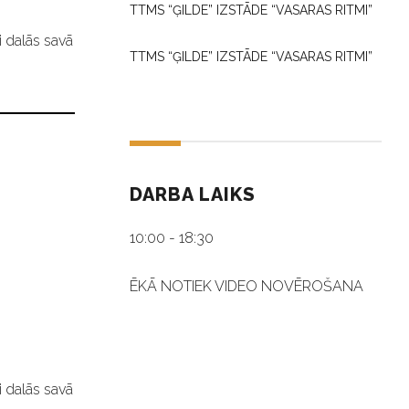
TTMS “ĢILDE” IZSTĀDE “VASARAS RITMI”
i dalās savā
TTMS “ĢILDE” IZSTĀDE “VASARAS RITMI”
DARBA LAIKS
10:00 - 18:30
ĒKĀ NOTIEK VIDEO NOVĒROŠANA
i dalās savā