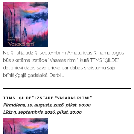
No 9. jūlija līdz 9. septembrim Amatu ielas 3. nama logos
būs skatāma izstāde “Vasaras ritmi”, kurā TTMS “ĢILDE”
dalībnieki dalās savā priekā par dabas skaistumu šajā
brīnišķīgajā gadalaikā. Darbi …
TTMS “ĢILDE” IZSTĀDE “VASARAS RITMI”
Pirmdiena, 10. augusts, 2026. plkst. 00:00
Līdz 9. septembris, 2026. plkst. 20:00