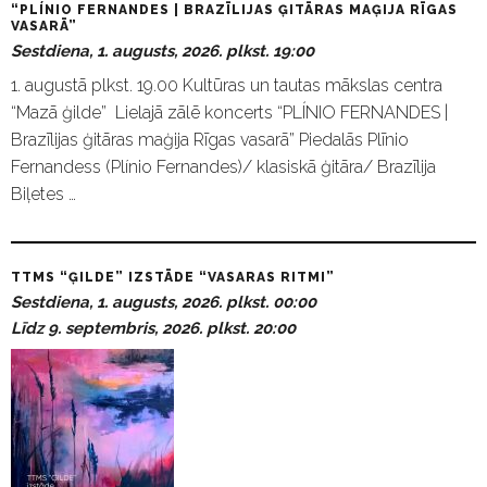
“PLÍNIO FERNANDES | BRAZĪLIJAS ĢITĀRAS MAĢIJA RĪGAS
VASARĀ”
Sestdiena, 1. augusts, 2026. plkst. 19:00
1. augustā plkst. 19.00 Kultūras un tautas mākslas centra
“Mazā ģilde” Lielajā zālē koncerts “PLÍNIO FERNANDES |
Brazīlijas ģitāras maģija Rīgas vasarā” Piedalās Plīnio
Fernandess (Plínio Fernandes)/ klasiskā ģitāra/ Brazīlija
Biļetes …
TTMS “ĢILDE” IZSTĀDE “VASARAS RITMI”
Sestdiena, 1. augusts, 2026. plkst. 00:00
Līdz 9. septembris, 2026. plkst. 20:00