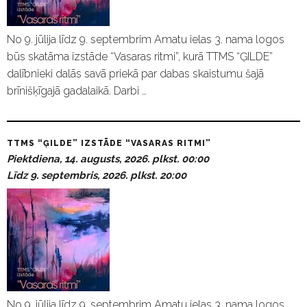
No 9. jūlija līdz 9. septembrim Amatu ielas 3. nama logos
būs skatāma izstāde “Vasaras ritmi”, kurā TTMS “ĢILDE”
dalībnieki dalās savā priekā par dabas skaistumu šajā
brīnišķīgajā gadalaikā. Darbi …
TTMS “ĢILDE” IZSTĀDE “VASARAS RITMI”
Piektdiena, 14. augusts, 2026. plkst. 00:00
Līdz 9. septembris, 2026. plkst. 20:00
No 9. jūlija līdz 9. septembrim Amatu ielas 3. nama logos