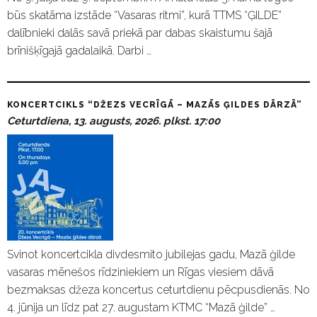
būs skatāma izstāde “Vasaras ritmi”, kurā TTMS “ĢILDE”
dalībnieki dalās savā priekā par dabas skaistumu šajā
brīnišķīgajā gadalaikā. Darbi …
KONCERTCIKLS “DŽEZS VECRĪGĀ – MAZĀS ĢILDES DĀRZĀ”
Ceturtdiena, 13. augusts, 2026. plkst. 17:00
Svinot koncertcikla divdesmito jubilejas gadu, Mazā ģilde
vasaras mēnešos rīdziniekiem un Rīgas viesiem dāvā
bezmaksas džeza koncertus ceturtdienu pēcpusdienās. No
4. jūnija un līdz pat 27. augustam KTMC “Mazā ģilde” …