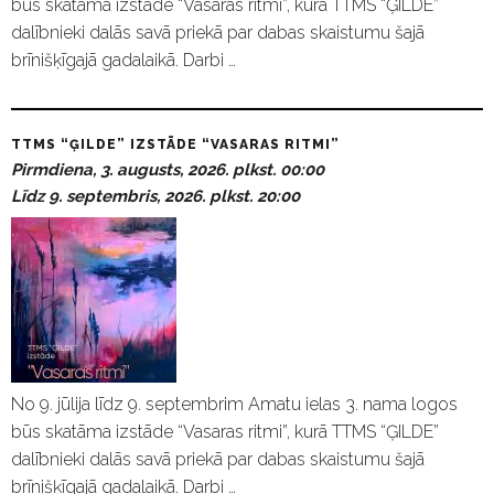
būs skatāma izstāde “Vasaras ritmi”, kurā TTMS “ĢILDE”
dalībnieki dalās savā priekā par dabas skaistumu šajā
brīnišķīgajā gadalaikā. Darbi …
TTMS “ĢILDE” IZSTĀDE “VASARAS RITMI”
Pirmdiena, 3. augusts, 2026. plkst. 00:00
Līdz 9. septembris, 2026. plkst. 20:00
No 9. jūlija līdz 9. septembrim Amatu ielas 3. nama logos
būs skatāma izstāde “Vasaras ritmi”, kurā TTMS “ĢILDE”
dalībnieki dalās savā priekā par dabas skaistumu šajā
brīnišķīgajā gadalaikā. Darbi …