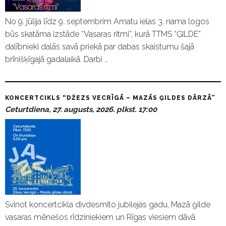
No 9. jūlija līdz 9. septembrim Amatu ielas 3. nama logos
būs skatāma izstāde “Vasaras ritmi”, kurā TTMS “ĢILDE”
dalībnieki dalās savā priekā par dabas skaistumu šajā
brīnišķīgajā gadalaikā. Darbi …
KONCERTCIKLS “DŽEZS VECRĪGĀ – MAZĀS ĢILDES DĀRZĀ”
Ceturtdiena, 27. augusts, 2026. plkst. 17:00
Svinot koncertcikla divdesmito jubilejas gadu, Mazā ģilde
vasaras mēnešos rīdziniekiem un Rīgas viesiem dāvā