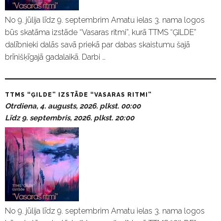
No 9. jūlija līdz 9. septembrim Amatu ielas 3. nama logos
būs skatāma izstāde “Vasaras ritmi”, kurā TTMS “ĢILDE”
dalībnieki dalās savā priekā par dabas skaistumu šajā
brīnišķīgajā gadalaikā. Darbi …
TTMS “ĢILDE” IZSTĀDE “VASARAS RITMI”
Otrdiena, 4. augusts, 2026. plkst. 00:00
Līdz 9. septembris, 2026. plkst. 20:00
No 9. jūlija līdz 9. septembrim Amatu ielas 3. nama logos