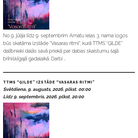
No 9. jūlija līdz 9. septembrim Amatu ielas 3. nama logos
būs skatāma izstāde “Vasaras ritmi”, kurā TTMS “ĢILDE”
dalībnieki dalās savā priekā par dabas skaistumu šajā
brīnišķīgajā gadalaikā. Darbi …
TTMS “ĢILDE” IZSTĀDE “VASARAS RITMI”
Svētdiena, 9. augusts, 2026. plkst. 00:00
Līdz 9. septembris, 2026. plkst. 20:00