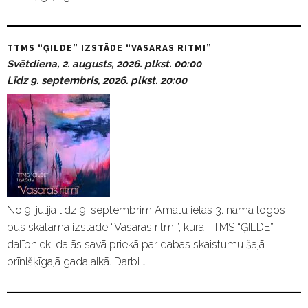
TTMS “ĢILDE” IZSTĀDE “VASARAS RITMI”
Svētdiena, 2. augusts, 2026. plkst. 00:00
Līdz 9. septembris, 2026. plkst. 20:00
No 9. jūlija līdz 9. septembrim Amatu ielas 3. nama logos
būs skatāma izstāde “Vasaras ritmi”, kurā TTMS “ĢILDE”
dalībnieki dalās savā priekā par dabas skaistumu šajā
brīnišķīgajā gadalaikā. Darbi …