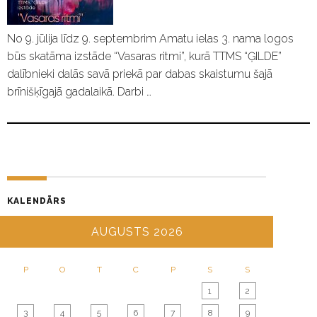
No 9. jūlija līdz 9. septembrim Amatu ielas 3. nama logos
būs skatāma izstāde “Vasaras ritmi”, kurā TTMS “ĢILDE”
dalībnieki dalās savā priekā par dabas skaistumu šajā
brīnišķīgajā gadalaikā. Darbi …
KALENDĀRS
AUGUSTS 2026
P
O
T
C
P
S
S
1
2
3
4
5
6
7
8
9