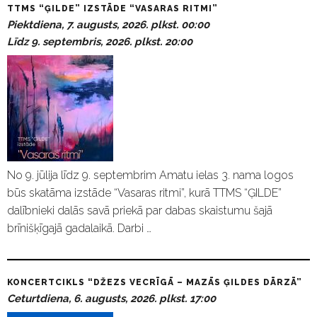
TTMS “ĢILDE” IZSTĀDE “VASARAS RITMI”
Piektdiena, 7. augusts, 2026. plkst. 00:00
Līdz 9. septembris, 2026. plkst. 20:00
No 9. jūlija līdz 9. septembrim Amatu ielas 3. nama logos
būs skatāma izstāde “Vasaras ritmi”, kurā TTMS “ĢILDE”
dalībnieki dalās savā priekā par dabas skaistumu šajā
brīnišķīgajā gadalaikā. Darbi …
KONCERTCIKLS “DŽEZS VECRĪGĀ – MAZĀS ĢILDES DĀRZĀ”
Ceturtdiena, 6. augusts, 2026. plkst. 17:00