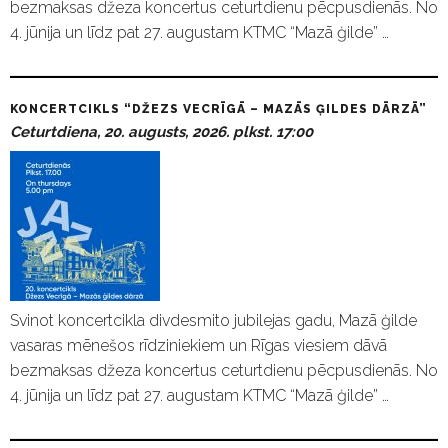
bezmaksas džeza koncertus ceturtdienu pēcpusdienās. No
4. jūnija un līdz pat 27. augustam KTMC “Mazā ģilde” …
KONCERTCIKLS “DŽEZS VECRĪGĀ – MAZĀS ĢILDES DĀRZĀ”
Ceturtdiena, 20. augusts, 2026. plkst. 17:00
Svinot koncertcikla divdesmito jubilejas gadu, Mazā ģilde
vasaras mēnešos rīdziniekiem un Rīgas viesiem dāvā
bezmaksas džeza koncertus ceturtdienu pēcpusdienās. No
4. jūnija un līdz pat 27. augustam KTMC “Mazā ģilde” …