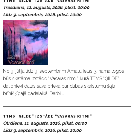
TTMS “ĢILDE” IZSTĀDE “VASARAS RITMI”
Trešdiena, 12. augusts, 2026. plkst. 00:00
Līdz 9. septembris, 2026. plkst. 20:00
No 9. jūlija līdz 9. septembrim Amatu ielas 3. nama logos
būs skatāma izstāde “Vasaras ritmi”, kurā TTMS “ĢILDE”
dalībnieki dalās savā priekā par dabas skaistumu šajā
brīnišķīgajā gadalaikā. Darbi …
TTMS “ĢILDE” IZSTĀDE “VASARAS RITMI”
Otrdiena, 11. augusts, 2026. plkst. 00:00
Līdz 9. septembris, 2026. plkst. 20:00