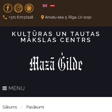
S
Fb
In
Dr
k
i
call
place
+371 67037418
Amatu iela 5, Rīga. LV-1050
p
t
KULTŪRAS UN TAUTAS
o
MĀKSLAS CENTRS
c
o
n
t
e
n
t
MENU
Sākums
/
Pasākumi