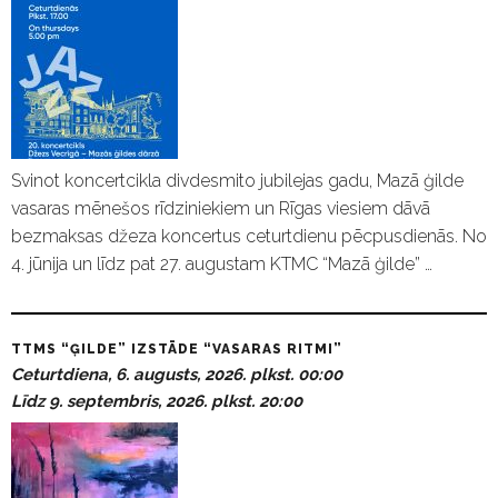
Svinot koncertcikla divdesmito jubilejas gadu, Mazā ģilde
vasaras mēnešos rīdziniekiem un Rīgas viesiem dāvā
bezmaksas džeza koncertus ceturtdienu pēcpusdienās. No
4. jūnija un līdz pat 27. augustam KTMC “Mazā ģilde” …
TTMS “ĢILDE” IZSTĀDE “VASARAS RITMI”
Ceturtdiena, 6. augusts, 2026. plkst. 00:00
Līdz 9. septembris, 2026. plkst. 20:00