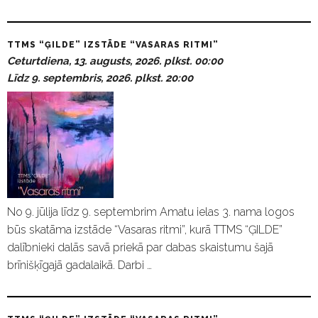
TTMS “ĢILDE” IZSTĀDE “VASARAS RITMI”
Ceturtdiena, 13. augusts, 2026. plkst. 00:00
Līdz 9. septembris, 2026. plkst. 20:00
No 9. jūlija līdz 9. septembrim Amatu ielas 3. nama logos
būs skatāma izstāde “Vasaras ritmi”, kurā TTMS “ĢILDE”
dalībnieki dalās savā priekā par dabas skaistumu šajā
brīnišķīgajā gadalaikā. Darbi …