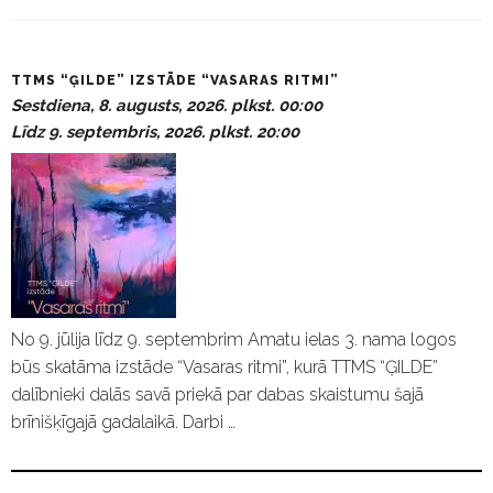
P
TTMS “ĢILDE” IZSTĀDE “VASARAS RITMI”
a
Sestdiena, 8. augusts, 2026. plkst. 00:00
s
Līdz 9. septembris, 2026. plkst. 20:00
ā
k
u
m
i
No 9. jūlija līdz 9. septembrim Amatu ielas 3. nama logos
būs skatāma izstāde “Vasaras ritmi”, kurā TTMS “ĢILDE”
dalībnieki dalās savā priekā par dabas skaistumu šajā
brīnišķīgajā gadalaikā. Darbi …