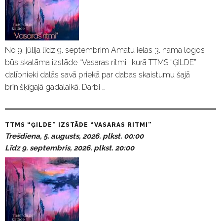
No 9. jūlija līdz 9. septembrim Amatu ielas 3. nama logos
būs skatāma izstāde “Vasaras ritmi”, kurā TTMS “ĢILDE”
dalībnieki dalās savā priekā par dabas skaistumu šajā
brīnišķīgajā gadalaikā. Darbi …
TTMS “ĢILDE” IZSTĀDE “VASARAS RITMI”
Trešdiena, 5. augusts, 2026. plkst. 00:00
Līdz 9. septembris, 2026. plkst. 20:00