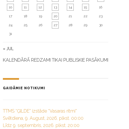
10
11
12
13
14
15
16
17
18
19
20
21
22
23
24
25
26
27
28
29
30
31
« JUL
KALENDĀRĀ REDZAMI TIKAI PUBLISKIE PASĀKUMI
GAIDĀMIE NOTIKUMI
TTMS “ĢILDE” izstāde “Vasaras ritmi”
Svētdiena, 9. August, 2026. plkst. 00:00
Līdz 9. septembris, 2026. plkst. 20:00