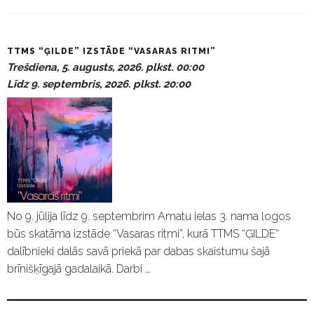
P
TTMS “ĢILDE” IZSTĀDE “VASARAS RITMI”
a
Trešdiena, 5. augusts, 2026. plkst. 00:00
s
Līdz 9. septembris, 2026. plkst. 20:00
ā
k
u
m
i
No 9. jūlija līdz 9. septembrim Amatu ielas 3. nama logos
būs skatāma izstāde “Vasaras ritmi”, kurā TTMS “ĢILDE”
dalībnieki dalās savā priekā par dabas skaistumu šajā
brīnišķīgajā gadalaikā. Darbi …