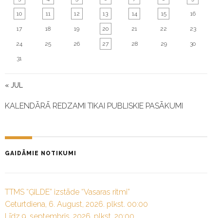
10
11
12
13
14
15
16
17
18
19
20
21
22
23
24
25
26
27
28
29
30
31
« JUL
KALENDĀRĀ REDZAMI TIKAI PUBLISKIE PASĀKUMI
GAIDĀMIE NOTIKUMI
TTMS “ĢILDE” izstāde “Vasaras ritmi”
Ceturtdiena, 6. August, 2026. plkst. 00:00
Līdz 9. septembris, 2026. plkst. 20:00