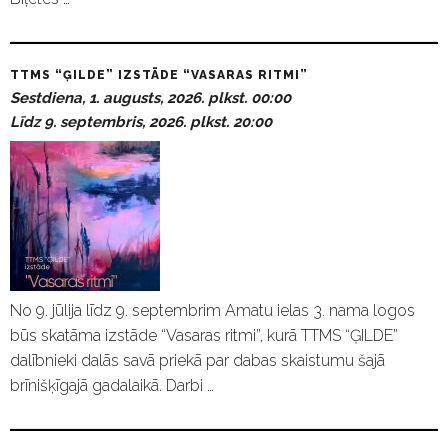
TTMS “ĢILDE” IZSTĀDE “VASARAS RITMI”
Sestdiena, 1. augusts, 2026. plkst. 00:00
Līdz 9. septembris, 2026. plkst. 20:00
No 9. jūlija līdz 9. septembrim Amatu ielas 3. nama logos
būs skatāma izstāde “Vasaras ritmi”, kurā TTMS “ĢILDE”
dalībnieki dalās savā priekā par dabas skaistumu šajā
brīnišķīgajā gadalaikā. Darbi …