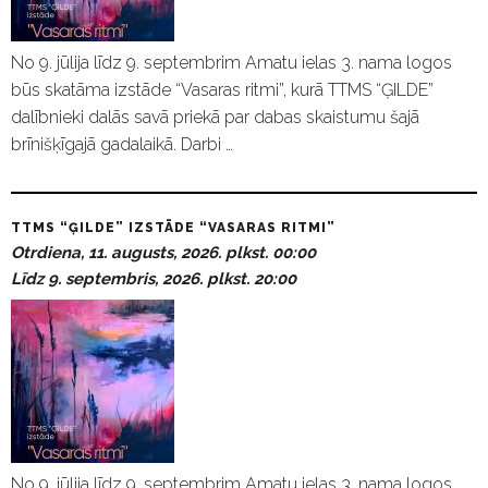
No 9. jūlija līdz 9. septembrim Amatu ielas 3. nama logos
būs skatāma izstāde “Vasaras ritmi”, kurā TTMS “ĢILDE”
dalībnieki dalās savā priekā par dabas skaistumu šajā
brīnišķīgajā gadalaikā. Darbi …
TTMS “ĢILDE” IZSTĀDE “VASARAS RITMI”
Otrdiena, 11. augusts, 2026. plkst. 00:00
Līdz 9. septembris, 2026. plkst. 20:00
No 9. jūlija līdz 9. septembrim Amatu ielas 3. nama logos