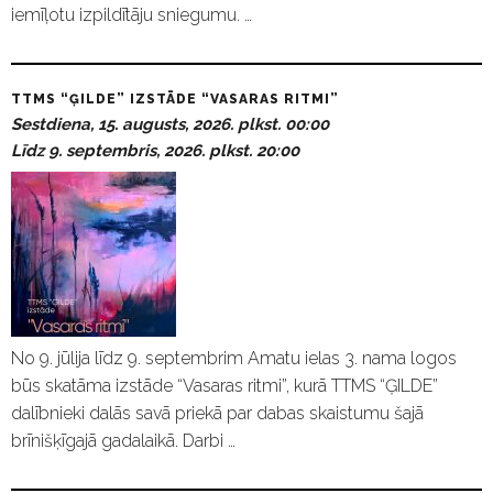
iemīļotu izpildītāju sniegumu. …
TTMS “ĢILDE” IZSTĀDE “VASARAS RITMI”
Sestdiena, 15. augusts, 2026. plkst. 00:00
Līdz 9. septembris, 2026. plkst. 20:00
No 9. jūlija līdz 9. septembrim Amatu ielas 3. nama logos
būs skatāma izstāde “Vasaras ritmi”, kurā TTMS “ĢILDE”
dalībnieki dalās savā priekā par dabas skaistumu šajā
brīnišķīgajā gadalaikā. Darbi …