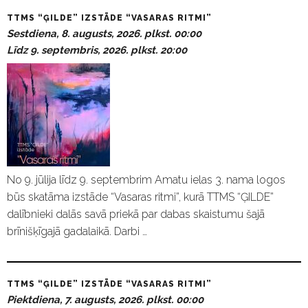
TTMS “ĢILDE” IZSTĀDE “VASARAS RITMI”
Sestdiena, 8. augusts, 2026. plkst. 00:00
Līdz 9. septembris, 2026. plkst. 20:00
No 9. jūlija līdz 9. septembrim Amatu ielas 3. nama logos
būs skatāma izstāde “Vasaras ritmi”, kurā TTMS “ĢILDE”
dalībnieki dalās savā priekā par dabas skaistumu šajā
brīnišķīgajā gadalaikā. Darbi …
TTMS “ĢILDE” IZSTĀDE “VASARAS RITMI”
Piektdiena, 7. augusts, 2026. plkst. 00:00