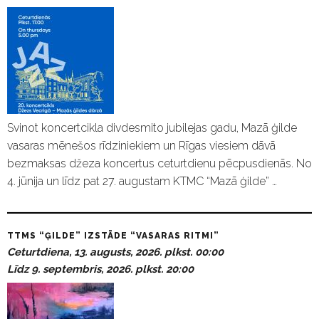
Svinot koncertcikla divdesmito jubilejas gadu, Mazā ģilde
vasaras mēnešos rīdziniekiem un Rīgas viesiem dāvā
bezmaksas džeza koncertus ceturtdienu pēcpusdienās. No
4. jūnija un līdz pat 27. augustam KTMC “Mazā ģilde” …
TTMS “ĢILDE” IZSTĀDE “VASARAS RITMI”
Ceturtdiena, 13. augusts, 2026. plkst. 00:00
Līdz 9. septembris, 2026. plkst. 20:00