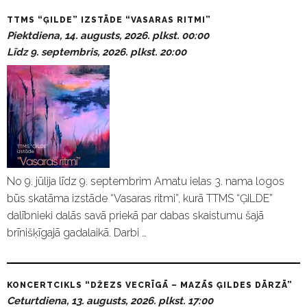
TTMS “ĢILDE” IZSTĀDE “VASARAS RITMI”
Piektdiena, 14. augusts, 2026. plkst. 00:00
Līdz 9. septembris, 2026. plkst. 20:00
No 9. jūlija līdz 9. septembrim Amatu ielas 3. nama logos
būs skatāma izstāde “Vasaras ritmi”, kurā TTMS “ĢILDE”
dalībnieki dalās savā priekā par dabas skaistumu šajā
brīnišķīgajā gadalaikā. Darbi …
KONCERTCIKLS “DŽEZS VECRĪGĀ – MAZĀS ĢILDES DĀRZĀ”
Ceturtdiena, 13. augusts, 2026. plkst. 17:00