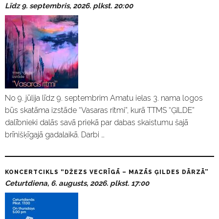
Līdz 9. septembris, 2026. plkst. 20:00
No 9. jūlija līdz 9. septembrim Amatu ielas 3. nama logos
būs skatāma izstāde “Vasaras ritmi”, kurā TTMS “ĢILDE”
dalībnieki dalās savā priekā par dabas skaistumu šajā
brīnišķīgajā gadalaikā. Darbi …
KONCERTCIKLS “DŽEZS VECRĪGĀ – MAZĀS ĢILDES DĀRZĀ”
Ceturtdiena, 6. augusts, 2026. plkst. 17:00