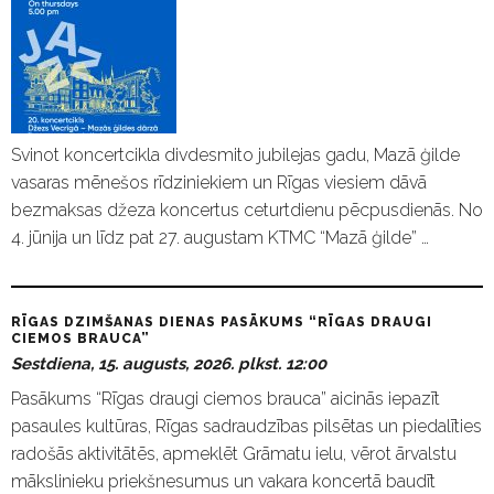
Svinot koncertcikla divdesmito jubilejas gadu, Mazā ģilde
vasaras mēnešos rīdziniekiem un Rīgas viesiem dāvā
bezmaksas džeza koncertus ceturtdienu pēcpusdienās. No
4. jūnija un līdz pat 27. augustam KTMC “Mazā ģilde” …
RĪGAS DZIMŠANAS DIENAS PASĀKUMS “RĪGAS DRAUGI
CIEMOS BRAUCA”
Sestdiena, 15. augusts, 2026. plkst. 12:00
Pasākums “Rīgas draugi ciemos brauca” aicinās iepazīt
pasaules kultūras, Rīgas sadraudzības pilsētas un piedalīties
radošās aktivitātēs, apmeklēt Grāmatu ielu, vērot ārvalstu
mākslinieku priekšnesumus un vakara koncertā baudīt