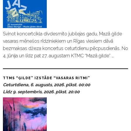
Svinot koncertcikla divdesmito jubilejas gadu, Mazā ģilde
vasaras mēnešos rīdziniekiem un Rīgas viesiem dāvā
bezmaksas džeza koncertus ceturtdienu pēcpusdienās. No
4. jūnija un līdz pat 27. augustam KTMC “Mazā ģilde” …
TTMS “ĢILDE” IZSTĀDE “VASARAS RITMI”
Ceturtdiena, 6. augusts, 2026. plkst. 00:00
Līdz 9. septembris, 2026. plkst. 20:00