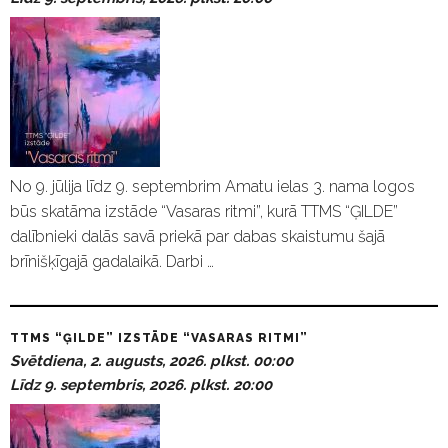
No 9. jūlija līdz 9. septembrim Amatu ielas 3. nama logos
būs skatāma izstāde “Vasaras ritmi”, kurā TTMS “ĢILDE”
dalībnieki dalās savā priekā par dabas skaistumu šajā
brīnišķīgajā gadalaikā. Darbi …
TTMS “ĢILDE” IZSTĀDE “VASARAS RITMI”
Svētdiena, 2. augusts, 2026. plkst. 00:00
Līdz 9. septembris, 2026. plkst. 20:00