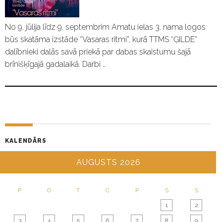
No 9. jūlija līdz 9. septembrim Amatu ielas 3. nama logos
būs skatāma izstāde “Vasaras ritmi”, kurā TTMS “ĢILDE”
dalībnieki dalās savā priekā par dabas skaistumu šajā
brīnišķīgajā gadalaikā. Darbi …
KALENDĀRS
AUGUSTS 2026
P
O
T
C
P
S
S
1
2
3
4
5
6
7
8
9