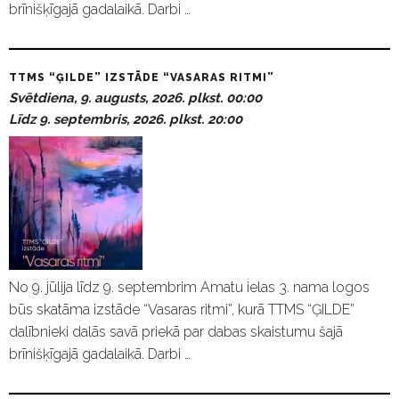
brīnišķīgajā gadalaikā. Darbi …
TTMS “ĢILDE” IZSTĀDE “VASARAS RITMI”
Svētdiena, 9. augusts, 2026. plkst. 00:00
Līdz 9. septembris, 2026. plkst. 20:00
No 9. jūlija līdz 9. septembrim Amatu ielas 3. nama logos
būs skatāma izstāde “Vasaras ritmi”, kurā TTMS “ĢILDE”
dalībnieki dalās savā priekā par dabas skaistumu šajā
brīnišķīgajā gadalaikā. Darbi …