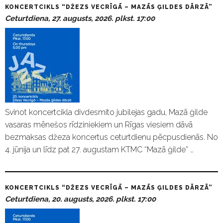
KONCERTCIKLS “DŽEZS VECRĪGĀ – MAZĀS ĢILDES DĀRZĀ”
Ceturtdiena, 27. augusts, 2026. plkst. 17:00
Svinot koncertcikla divdesmito jubilejas gadu, Mazā ģilde
vasaras mēnešos rīdziniekiem un Rīgas viesiem dāvā
bezmaksas džeza koncertus ceturtdienu pēcpusdienās. No
4. jūnija un līdz pat 27. augustam KTMC “Mazā ģilde” …
KONCERTCIKLS “DŽEZS VECRĪGĀ – MAZĀS ĢILDES DĀRZĀ”
Ceturtdiena, 20. augusts, 2026. plkst. 17:00