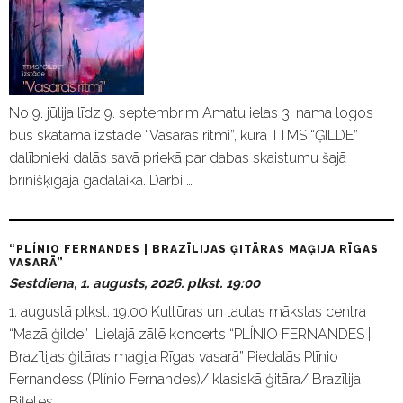
No 9. jūlija līdz 9. septembrim Amatu ielas 3. nama logos
būs skatāma izstāde “Vasaras ritmi”, kurā TTMS “ĢILDE”
dalībnieki dalās savā priekā par dabas skaistumu šajā
brīnišķīgajā gadalaikā. Darbi …
“PLÍNIO FERNANDES | BRAZĪLIJAS ĢITĀRAS MAĢIJA RĪGAS
VASARĀ”
Sestdiena, 1. augusts, 2026. plkst. 19:00
1. augustā plkst. 19.00 Kultūras un tautas mākslas centra
“Mazā ģilde” Lielajā zālē koncerts “PLÍNIO FERNANDES |
Brazīlijas ģitāras maģija Rīgas vasarā” Piedalās Plīnio
Fernandess (Plínio Fernandes)/ klasiskā ģitāra/ Brazīlija
Biļetes …