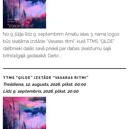
No 9. jūlija līdz 9. septembrim Amatu ielas 3. nama logos
būs skatāma izstāde “Vasaras ritmi”, kurā TTMS “ĢILDE”
dalībnieki dalās savā priekā par dabas skaistumu šajā
brīnišķīgajā gadalaikā. Darbi …
TTMS “ĢILDE” IZSTĀDE “VASARAS RITMI”
Trešdiena, 12. augusts, 2026. plkst. 00:00
Līdz 9. septembris, 2026. plkst. 20:00