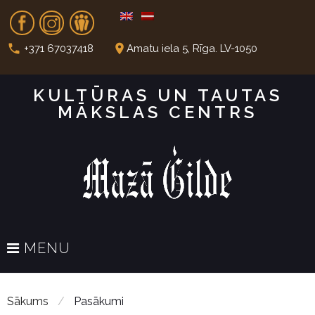
S
Fb
In
Dr
k
i
call
place
+371 67037418
Amatu iela 5, Rīga. LV-1050
p
t
KULTŪRAS UN TAUTAS
o
MĀKSLAS CENTRS
c
o
n
t
e
n
t
MENU
Sākums
/
Pasākumi