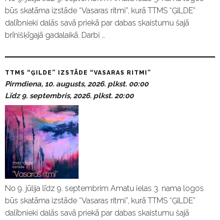
būs skatāma izstāde “Vasaras ritmi”, kurā TTMS “ĢILDE”
dalībnieki dalās savā priekā par dabas skaistumu šajā
brīnišķīgajā gadalaikā. Darbi …
TTMS “ĢILDE” IZSTĀDE “VASARAS RITMI”
Pirmdiena, 10. augusts, 2026. plkst. 00:00
Līdz 9. septembris, 2026. plkst. 20:00
No 9. jūlija līdz 9. septembrim Amatu ielas 3. nama logos
būs skatāma izstāde “Vasaras ritmi”, kurā TTMS “ĢILDE”
dalībnieki dalās savā priekā par dabas skaistumu šajā