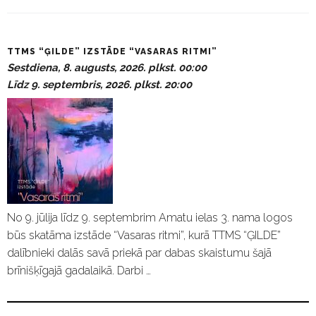
P
TTMS “ĢILDE” IZSTĀDE “VASARAS RITMI”
a
Sestdiena, 8. augusts, 2026. plkst. 00:00
s
Līdz 9. septembris, 2026. plkst. 20:00
ā
k
u
m
i
No 9. jūlija līdz 9. septembrim Amatu ielas 3. nama logos
būs skatāma izstāde “Vasaras ritmi”, kurā TTMS “ĢILDE”
dalībnieki dalās savā priekā par dabas skaistumu šajā
brīnišķīgajā gadalaikā. Darbi …