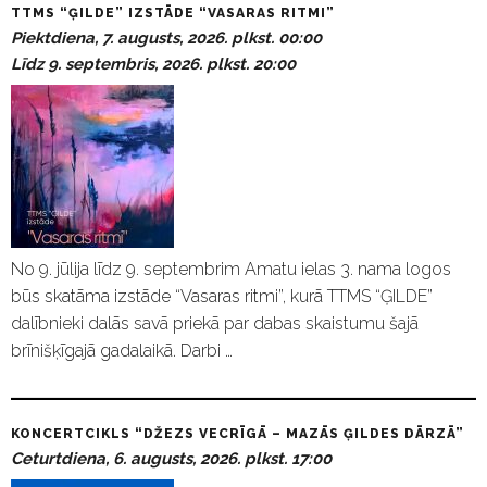
TTMS “ĢILDE” IZSTĀDE “VASARAS RITMI”
Piektdiena, 7. augusts, 2026. plkst. 00:00
Līdz 9. septembris, 2026. plkst. 20:00
No 9. jūlija līdz 9. septembrim Amatu ielas 3. nama logos
būs skatāma izstāde “Vasaras ritmi”, kurā TTMS “ĢILDE”
dalībnieki dalās savā priekā par dabas skaistumu šajā
brīnišķīgajā gadalaikā. Darbi …
KONCERTCIKLS “DŽEZS VECRĪGĀ – MAZĀS ĢILDES DĀRZĀ”
Ceturtdiena, 6. augusts, 2026. plkst. 17:00