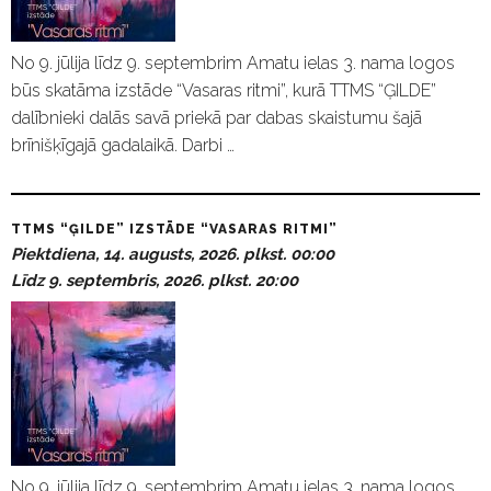
No 9. jūlija līdz 9. septembrim Amatu ielas 3. nama logos
būs skatāma izstāde “Vasaras ritmi”, kurā TTMS “ĢILDE”
dalībnieki dalās savā priekā par dabas skaistumu šajā
brīnišķīgajā gadalaikā. Darbi …
TTMS “ĢILDE” IZSTĀDE “VASARAS RITMI”
Piektdiena, 14. augusts, 2026. plkst. 00:00
Līdz 9. septembris, 2026. plkst. 20:00
No 9. jūlija līdz 9. septembrim Amatu ielas 3. nama logos