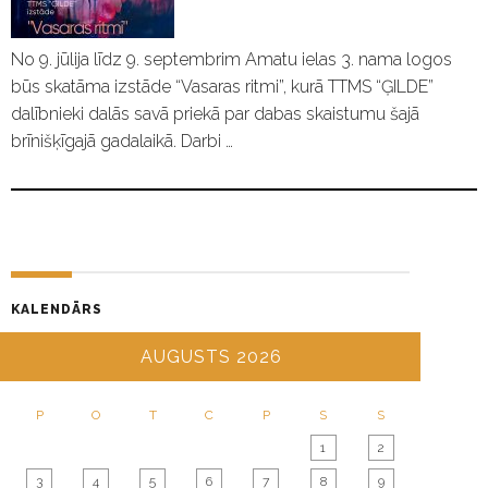
No 9. jūlija līdz 9. septembrim Amatu ielas 3. nama logos
būs skatāma izstāde “Vasaras ritmi”, kurā TTMS “ĢILDE”
dalībnieki dalās savā priekā par dabas skaistumu šajā
brīnišķīgajā gadalaikā. Darbi …
KALENDĀRS
AUGUSTS 2026
P
O
T
C
P
S
S
1
2
3
4
5
6
7
8
9