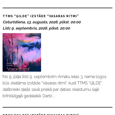
TTMS “ĢILDE” IZSTĀDE “VASARAS RITMI”
Ceturtdiena, 13. augusts, 2026. plkst. 00:00
Līdz 9. septembris, 2026. plkst. 20:00
No 9. jūlija līdz 9. septembrim Amatu ielas 3. nama logos
būs skatāma izstāde “Vasaras ritmi”, kurā TTMS “ĢILDE”
dalībnieki dalās savā priekā par dabas skaistumu šajā
brīnišķīgajā gadalaikā. Darbi …