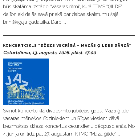
būs skatāma izstāde “Vasaras ritmi”, kurā TTMS “ĢILDE”
dalībnieki dalās savā priekā par dabas skaistumu šajā
brīnišķīgajā gadalaikā. Darbi …
KONCERTCIKLS “DŽEZS VECRĪGĀ – MAZĀS ĢILDES DĀRZĀ”
Ceturtdiena, 13. augusts, 2026. plkst. 17:00
Svinot koncertcikla divdesmito jubilejas gadu, Mazā ģilde
vasaras mēnešos rīdziniekiem un Rīgas viesiem dāvā
bezmaksas džeza koncertus ceturtdienu pēcpusdienās. No
4. jūnija un līdz pat 27. augustam KTMC “Mazā ģilde” …