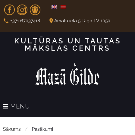
S
Fb
In
Dr
k
i
call
place
+371 67037418
Amatu iela 5, Rīga. LV-1050
p
t
KULTŪRAS UN TAUTAS
o
MĀKSLAS CENTRS
c
o
n
t
e
n
t
MENU
Sākums
/
Pasākumi