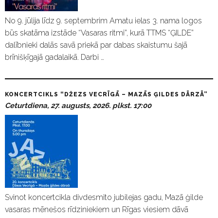
No 9. jūlija līdz 9. septembrim Amatu ielas 3. nama logos
būs skatāma izstāde “Vasaras ritmi”, kurā TTMS “ĢILDE”
dalībnieki dalās savā priekā par dabas skaistumu šajā
brīnišķīgajā gadalaikā. Darbi …
KONCERTCIKLS “DŽEZS VECRĪGĀ – MAZĀS ĢILDES DĀRZĀ”
Ceturtdiena, 27. augusts, 2026. plkst. 17:00
Svinot koncertcikla divdesmito jubilejas gadu, Mazā ģilde
vasaras mēnešos rīdziniekiem un Rīgas viesiem dāvā