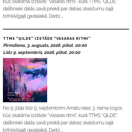
būs skatāma izstāde “Vasaras ritmi”, kurā TTMS “ĢILDE”
dalībnieki dalās savā priekā par dabas skaistumu šajā
brīnišķīgajā gadalaikā. Darbi …
TTMS “ĢILDE” IZSTĀDE “VASARAS RITMI”
Pirmdiena, 3. augusts, 2026. plkst. 00:00
Līdz 9. septembris, 2026. plkst. 20:00
No 9. jūlija līdz 9. septembrim Amatu ielas 3. nama logos
būs skatāma izstāde “Vasaras ritmi”, kurā TTMS “ĢILDE”
dalībnieki dalās savā priekā par dabas skaistumu šajā
brīnišķīgajā gadalaikā. Darbi …