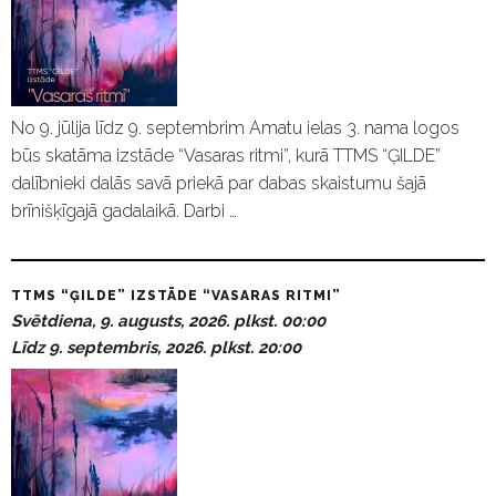
No 9. jūlija līdz 9. septembrim Amatu ielas 3. nama logos
būs skatāma izstāde “Vasaras ritmi”, kurā TTMS “ĢILDE”
dalībnieki dalās savā priekā par dabas skaistumu šajā
brīnišķīgajā gadalaikā. Darbi …
TTMS “ĢILDE” IZSTĀDE “VASARAS RITMI”
Svētdiena, 9. augusts, 2026. plkst. 00:00
Līdz 9. septembris, 2026. plkst. 20:00