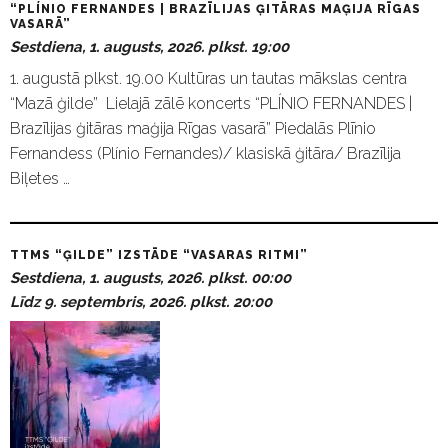
“PLÍNIO FERNANDES | BRAZĪLIJAS ĢITĀRAS MAĢIJA RĪGAS
VASARĀ”
Sestdiena, 1. augusts, 2026. plkst. 19:00
1. augustā plkst. 19.00 Kultūras un tautas mākslas centra
“Mazā ģilde” Lielajā zālē koncerts “PLÍNIO FERNANDES |
Brazīlijas ģitāras maģija Rīgas vasarā” Piedalās Plīnio
Fernandess (Plínio Fernandes)/ klasiskā ģitāra/ Brazīlija
Biļetes …
TTMS “ĢILDE” IZSTĀDE “VASARAS RITMI”
Sestdiena, 1. augusts, 2026. plkst. 00:00
Līdz 9. septembris, 2026. plkst. 20:00