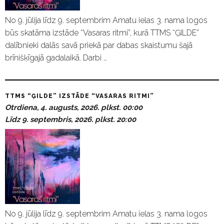
No 9. jūlija līdz 9. septembrim Amatu ielas 3. nama logos
būs skatāma izstāde “Vasaras ritmi”, kurā TTMS “ĢILDE”
dalībnieki dalās savā priekā par dabas skaistumu šajā
brīnišķīgajā gadalaikā. Darbi …
TTMS “ĢILDE” IZSTĀDE “VASARAS RITMI”
Otrdiena, 4. augusts, 2026. plkst. 00:00
Līdz 9. septembris, 2026. plkst. 20:00
No 9. jūlija līdz 9. septembrim Amatu ielas 3. nama logos