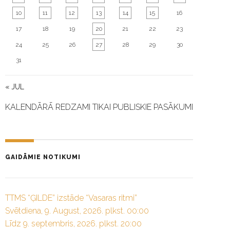
10
11
12
13
14
15
16
17
18
19
20
21
22
23
24
25
26
27
28
29
30
31
« JUL
KALENDĀRĀ REDZAMI TIKAI PUBLISKIE PASĀKUMI
GAIDĀMIE NOTIKUMI
TTMS “ĢILDE” izstāde “Vasaras ritmi”
Svētdiena, 9. August, 2026. plkst. 00:00
Līdz 9. septembris, 2026. plkst. 20:00