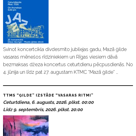
Svinot koncertcikla divdesmito jubilejas gadu, Mazā ģilde
vasaras mēnešos rīdziniekiem un Rīgas viesiem dāvā
bezmaksas džeza koncertus ceturtdienu pēcpusdienās. No
4. jūnija un līdz pat 27. augustam KTMC “Mazā ģilde” …
TTMS “ĢILDE” IZSTĀDE “VASARAS RITMI”
Ceturtdiena, 6. augusts, 2026. plkst. 00:00
Līdz 9. septembris, 2026. plkst. 20:00