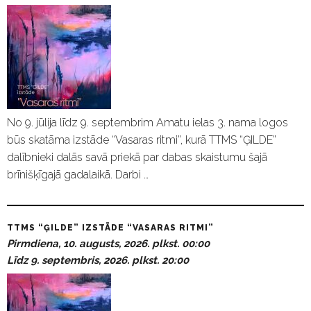
No 9. jūlija līdz 9. septembrim Amatu ielas 3. nama logos
būs skatāma izstāde “Vasaras ritmi”, kurā TTMS “ĢILDE”
dalībnieki dalās savā priekā par dabas skaistumu šajā
brīnišķīgajā gadalaikā. Darbi …
TTMS “ĢILDE” IZSTĀDE “VASARAS RITMI”
Pirmdiena, 10. augusts, 2026. plkst. 00:00
Līdz 9. septembris, 2026. plkst. 20:00