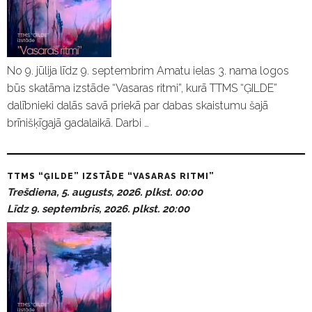
No 9. jūlija līdz 9. septembrim Amatu ielas 3. nama logos
būs skatāma izstāde “Vasaras ritmi”, kurā TTMS “ĢILDE”
dalībnieki dalās savā priekā par dabas skaistumu šajā
brīnišķīgajā gadalaikā. Darbi …
TTMS “ĢILDE” IZSTĀDE “VASARAS RITMI”
Trešdiena, 5. augusts, 2026. plkst. 00:00
Līdz 9. septembris, 2026. plkst. 20:00