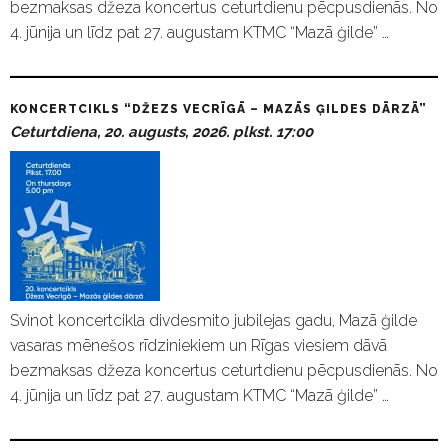
bezmaksas džeza koncertus ceturtdienu pēcpusdienās. No
4. jūnija un līdz pat 27. augustam KTMC “Mazā ģilde” …
KONCERTCIKLS “DŽEZS VECRĪGĀ – MAZĀS ĢILDES DĀRZĀ”
Ceturtdiena, 20. augusts, 2026. plkst. 17:00
Svinot koncertcikla divdesmito jubilejas gadu, Mazā ģilde
vasaras mēnešos rīdziniekiem un Rīgas viesiem dāvā
bezmaksas džeza koncertus ceturtdienu pēcpusdienās. No
4. jūnija un līdz pat 27. augustam KTMC “Mazā ģilde” …