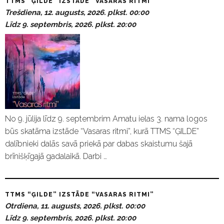
TTMS “ĢILDE” IZSTĀDE “VASARAS RITMI”
Trešdiena, 12. augusts, 2026. plkst. 00:00
Līdz 9. septembris, 2026. plkst. 20:00
No 9. jūlija līdz 9. septembrim Amatu ielas 3. nama logos
būs skatāma izstāde “Vasaras ritmi”, kurā TTMS “ĢILDE”
dalībnieki dalās savā priekā par dabas skaistumu šajā
brīnišķīgajā gadalaikā. Darbi …
TTMS “ĢILDE” IZSTĀDE “VASARAS RITMI”
Otrdiena, 11. augusts, 2026. plkst. 00:00
Līdz 9. septembris, 2026. plkst. 20:00