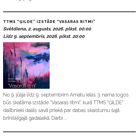
TTMS “ĢILDE” IZSTĀDE “VASARAS RITMI”
Svētdiena, 2. augusts, 2026. plkst. 00:00
Līdz 9. septembris, 2026. plkst. 20:00
No 9. jūlija līdz 9. septembrim Amatu ielas 3. nama logos
būs skatāma izstāde “Vasaras ritmi”, kurā TTMS “ĢILDE”
dalībnieki dalās savā priekā par dabas skaistumu šajā
brīnišķīgajā gadalaikā. Darbi …