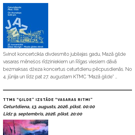
Svinot koncertcikla divdesmito jubilejas gadu, Mazā ģilde
vasaras mēnešos rīdziniekiem un Rīgas viesiem dāvā
bezmaksas džeza koncertus ceturtdienu pēcpusdienās. No
4. jūnija un līdz pat 27. augustam KTMC “Mazā ģilde” …
TTMS “ĢILDE” IZSTĀDE “VASARAS RITMI”
Ceturtdiena, 13. augusts, 2026. plkst. 00:00
Līdz 9. septembris, 2026. plkst. 20:00