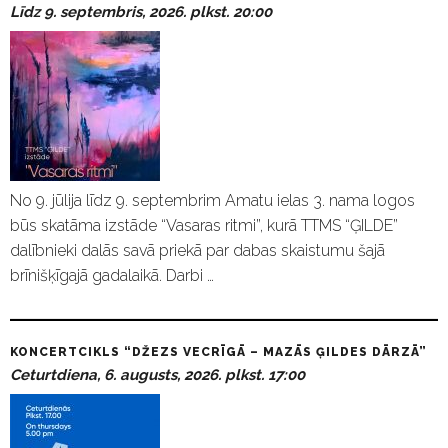
Līdz 9. septembris, 2026. plkst. 20:00
No 9. jūlija līdz 9. septembrim Amatu ielas 3. nama logos
būs skatāma izstāde “Vasaras ritmi”, kurā TTMS “ĢILDE”
dalībnieki dalās savā priekā par dabas skaistumu šajā
brīnišķīgajā gadalaikā. Darbi …
KONCERTCIKLS “DŽEZS VECRĪGĀ – MAZĀS ĢILDES DĀRZĀ”
Ceturtdiena, 6. augusts, 2026. plkst. 17:00