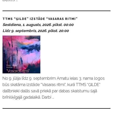
TTMS “ĢILDE” IZSTĀDE “VASARAS RITMI”
Sestdiena, 1. augusts, 2026. plkst. 00:00
Līdz 9. septembris, 2026. plkst. 20:00
No 9. jūlija līdz 9. septembrim Amatu ielas 3. nama logos
būs skatāma izstāde “Vasaras ritmi”, kurā TTMS “ĢILDE”
dalībnieki dalās savā priekā par dabas skaistumu šajā
brīnišķīgajā gadalaikā. Darbi …