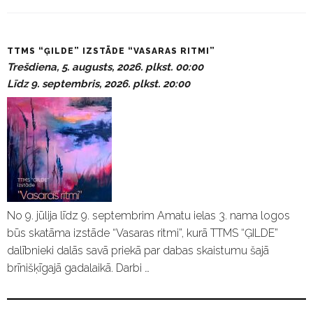
P
TTMS “ĢILDE” IZSTĀDE “VASARAS RITMI”
a
Trešdiena, 5. augusts, 2026. plkst. 00:00
s
Līdz 9. septembris, 2026. plkst. 20:00
ā
k
u
m
i
No 9. jūlija līdz 9. septembrim Amatu ielas 3. nama logos
būs skatāma izstāde “Vasaras ritmi”, kurā TTMS “ĢILDE”
dalībnieki dalās savā priekā par dabas skaistumu šajā
brīnišķīgajā gadalaikā. Darbi …