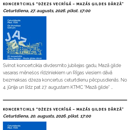
KONCERTCIKLS “DŽEZS VECRĪGĀ – MAZĀS ĢILDES DĀRZĀ”
Ceturtdiena, 27. augusts, 2026. plkst. 17:00
Svinot koncertcikla divdesmito jubilejas gadu, Mazā ģilde
vasaras mēnešos rīdziniekiem un Rīgas viesiem dāvā
bezmaksas džeza koncertus ceturtdienu pēcpusdienās. No
4. jūnija un līdz pat 27. augustam KTMC “Mazā ģilde” …
KONCERTCIKLS “DŽEZS VECRĪGĀ – MAZĀS ĢILDES DĀRZĀ”
Ceturtdiena, 20. augusts, 2026. plkst. 17:00