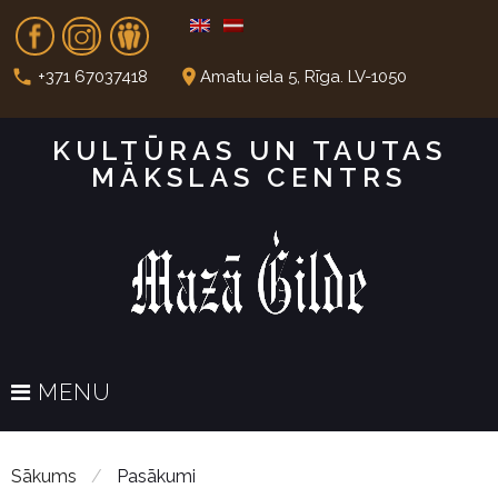
S
Fb
In
Dr
k
i
call
place
+371 67037418
Amatu iela 5, Rīga. LV-1050
p
t
KULTŪRAS UN TAUTAS
o
MĀKSLAS CENTRS
c
o
n
t
e
n
t
MENU
Sākums
/
Pasākumi