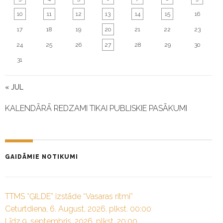
10
11
12
13
14
15
16
17
18
19
20
21
22
23
24
25
26
27
28
29
30
31
« JUL
KALENDĀRĀ REDZAMI TIKAI PUBLISKIE PASĀKUMI
GAIDĀMIE NOTIKUMI
TTMS “ĢILDE” izstāde “Vasaras ritmi”
Ceturtdiena, 6. August, 2026. plkst. 00:00
Līdz 9. septembris, 2026. plkst. 20:00