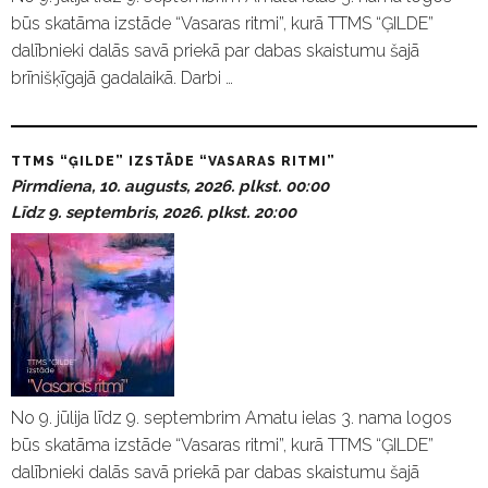
būs skatāma izstāde “Vasaras ritmi”, kurā TTMS “ĢILDE”
dalībnieki dalās savā priekā par dabas skaistumu šajā
brīnišķīgajā gadalaikā. Darbi …
TTMS “ĢILDE” IZSTĀDE “VASARAS RITMI”
Pirmdiena, 10. augusts, 2026. plkst. 00:00
Līdz 9. septembris, 2026. plkst. 20:00
No 9. jūlija līdz 9. septembrim Amatu ielas 3. nama logos
būs skatāma izstāde “Vasaras ritmi”, kurā TTMS “ĢILDE”
dalībnieki dalās savā priekā par dabas skaistumu šajā