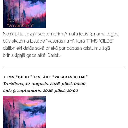
No 9. jūlija līdz 9. septembrim Amatu ielas 3. nama logos
būs skatāma izstāde “Vasaras ritmi”, kurā TTMS “ĢILDE”
dalībnieki dalās savā priekā par dabas skaistumu šajā
brīnišķīgajā gadalaikā. Darbi …
TTMS “ĢILDE” IZSTĀDE “VASARAS RITMI”
Trešdiena, 12. augusts, 2026. plkst. 00:00
Līdz 9. septembris, 2026. plkst. 20:00