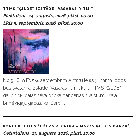
TTMS “ĢILDE” IZSTĀDE “VASARAS RITMI”
Piektdiena, 14. augusts, 2026. plkst. 00:00
Līdz 9. septembris, 2026. plkst. 20:00
No 9. jūlija līdz 9. septembrim Amatu ielas 3. nama logos
būs skatāma izstāde “Vasaras ritmi”, kurā TTMS “ĢILDE”
dalībnieki dalās savā priekā par dabas skaistumu šajā
brīnišķīgajā gadalaikā. Darbi …
KONCERTCIKLS “DŽEZS VECRĪGĀ – MAZĀS ĢILDES DĀRZĀ”
Ceturtdiena, 13. augusts, 2026. plkst. 17:00