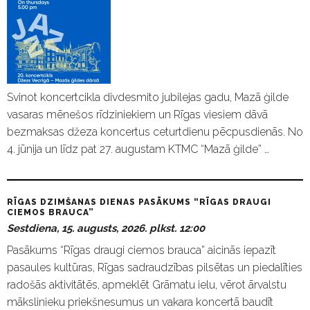
Svinot koncertcikla divdesmito jubilejas gadu, Mazā ģilde
vasaras mēnešos rīdziniekiem un Rīgas viesiem dāvā
bezmaksas džeza koncertus ceturtdienu pēcpusdienās. No
4. jūnija un līdz pat 27. augustam KTMC “Mazā ģilde” …
RĪGAS DZIMŠANAS DIENAS PASĀKUMS “RĪGAS DRAUGI
CIEMOS BRAUCA”
Sestdiena, 15. augusts, 2026. plkst. 12:00
Pasākums “Rīgas draugi ciemos brauca” aicinās iepazīt
pasaules kultūras, Rīgas sadraudzības pilsētas un piedalīties
radošās aktivitātēs, apmeklēt Grāmatu ielu, vērot ārvalstu
mākslinieku priekšnesumus un vakara koncertā baudīt