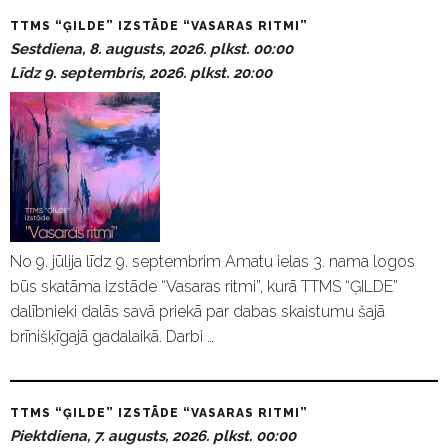
TTMS “ĢILDE” IZSTĀDE “VASARAS RITMI”
Sestdiena, 8. augusts, 2026. plkst. 00:00
Līdz 9. septembris, 2026. plkst. 20:00
No 9. jūlija līdz 9. septembrim Amatu ielas 3. nama logos
būs skatāma izstāde “Vasaras ritmi”, kurā TTMS “ĢILDE”
dalībnieki dalās savā priekā par dabas skaistumu šajā
brīnišķīgajā gadalaikā. Darbi …
TTMS “ĢILDE” IZSTĀDE “VASARAS RITMI”
Piektdiena, 7. augusts, 2026. plkst. 00:00