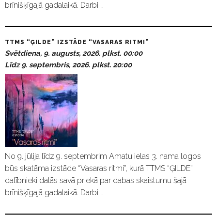
brīnišķīgajā gadalaikā. Darbi …
TTMS “ĢILDE” IZSTĀDE “VASARAS RITMI”
Svētdiena, 9. augusts, 2026. plkst. 00:00
Līdz 9. septembris, 2026. plkst. 20:00
No 9. jūlija līdz 9. septembrim Amatu ielas 3. nama logos
būs skatāma izstāde “Vasaras ritmi”, kurā TTMS “ĢILDE”
dalībnieki dalās savā priekā par dabas skaistumu šajā
brīnišķīgajā gadalaikā. Darbi …