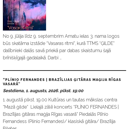
No 9. jūlija līdz 9. septembrim Amatu ielas 3. nama logos
būs skatāma izstāde “Vasaras ritmi”, kurā TTMS “ĢILDE”
dalībnieki dalās savā priekā par dabas skaistumu šajā
brīnišķīgajā gadalaikā. Darbi …
“PLÍNIO FERNANDES | BRAZĪLIJAS ĢITĀRAS MAĢIJA RĪGAS
VASARĀ”
Sestdiena, 1. augusts, 2026. plkst. 19:00
1. augustā plkst. 19.00 Kultūras un tautas mākslas centra
“Mazā ģilde” Lielajā zālē koncerts “PLÍNIO FERNANDES |
Brazīlijas ģitāras maģija Rīgas vasarā” Piedalās Plīnio
Fernandess (Plínio Fernandes)/ klasiskā ģitāra/ Brazīlija
Biļetes …