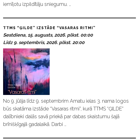
iemīļotu izpildītāju sniegumu. …
TTMS “ĢILDE” IZSTĀDE “VASARAS RITMI”
Sestdiena, 15. augusts, 2026. plkst. 00:00
Līdz 9. septembris, 2026. plkst. 20:00
No 9. jūlija līdz 9. septembrim Amatu ielas 3. nama logos
būs skatāma izstāde “Vasaras ritmi”, kurā TTMS “ĢILDE”
dalībnieki dalās savā priekā par dabas skaistumu šajā
brīnišķīgajā gadalaikā. Darbi …