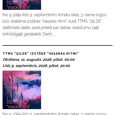
No 9. jūlija līdz 9. septembrim Amatu ielas 3. nama logos
būs skatāma izstāde “Vasaras ritmi”, kurā TTMS “ĢILDE”
dalībnieki dalās savā priekā par dabas skaistumu šajā
brīnišķīgajā gadalaikā. Darbi …
TTMS “ĢILDE” IZSTĀDE “VASARAS RITMI”
Otrdiena, 11. augusts, 2026. plkst. 00:00
Līdz 9. septembris, 2026. plkst. 20:00
No 9. jūlija līdz 9. septembrim Amatu ielas 3. nama logos