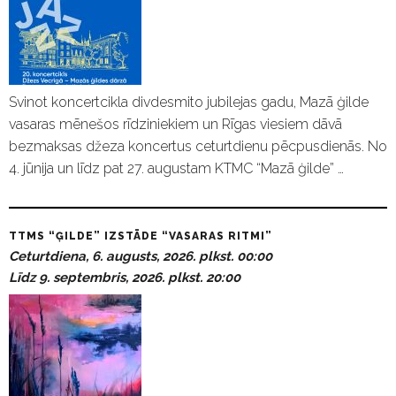
Svinot koncertcikla divdesmito jubilejas gadu, Mazā ģilde
vasaras mēnešos rīdziniekiem un Rīgas viesiem dāvā
bezmaksas džeza koncertus ceturtdienu pēcpusdienās. No
4. jūnija un līdz pat 27. augustam KTMC “Mazā ģilde” …
TTMS “ĢILDE” IZSTĀDE “VASARAS RITMI”
Ceturtdiena, 6. augusts, 2026. plkst. 00:00
Līdz 9. septembris, 2026. plkst. 20:00