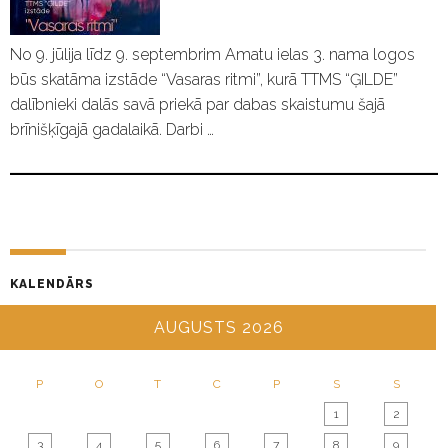
No 9. jūlija līdz 9. septembrim Amatu ielas 3. nama logos
būs skatāma izstāde “Vasaras ritmi”, kurā TTMS “ĢILDE”
dalībnieki dalās savā priekā par dabas skaistumu šajā
brīnišķīgajā gadalaikā. Darbi …
KALENDĀRS
AUGUSTS 2026
P
O
T
C
P
S
S
1
2
3
4
5
6
7
8
9