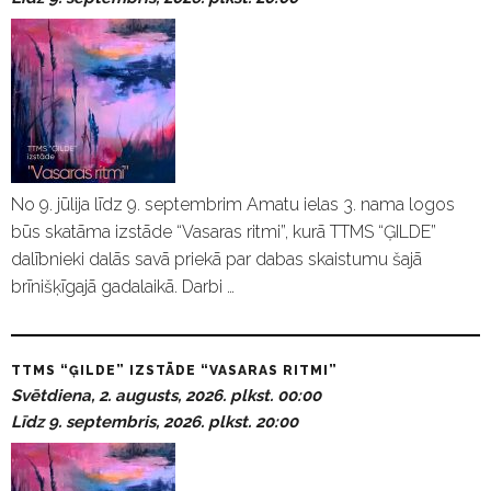
No 9. jūlija līdz 9. septembrim Amatu ielas 3. nama logos
būs skatāma izstāde “Vasaras ritmi”, kurā TTMS “ĢILDE”
dalībnieki dalās savā priekā par dabas skaistumu šajā
brīnišķīgajā gadalaikā. Darbi …
TTMS “ĢILDE” IZSTĀDE “VASARAS RITMI”
Svētdiena, 2. augusts, 2026. plkst. 00:00
Līdz 9. septembris, 2026. plkst. 20:00