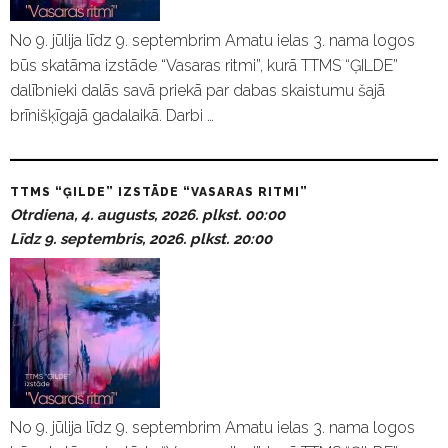
No 9. jūlija līdz 9. septembrim Amatu ielas 3. nama logos
būs skatāma izstāde “Vasaras ritmi”, kurā TTMS “ĢILDE”
dalībnieki dalās savā priekā par dabas skaistumu šajā
brīnišķīgajā gadalaikā. Darbi …
TTMS “ĢILDE” IZSTĀDE “VASARAS RITMI”
Otrdiena, 4. augusts, 2026. plkst. 00:00
Līdz 9. septembris, 2026. plkst. 20:00
No 9. jūlija līdz 9. septembrim Amatu ielas 3. nama logos