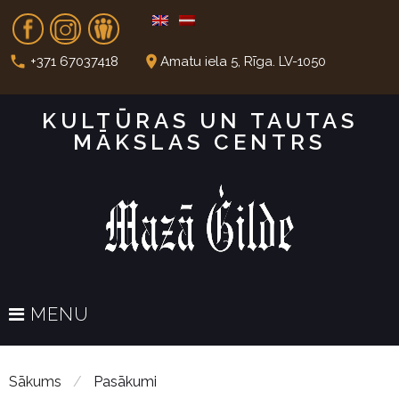
S
Fb
In
Dr
k
i
call
place
+371 67037418
Amatu iela 5, Rīga. LV-1050
p
t
KULTŪRAS UN TAUTAS
o
MĀKSLAS CENTRS
c
o
n
t
e
n
t
MENU
Sākums
/
Pasākumi