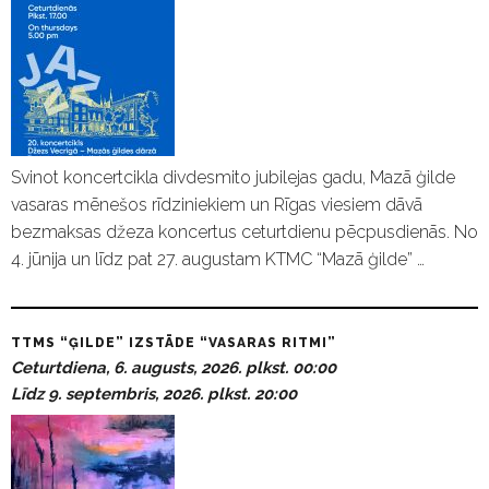
Svinot koncertcikla divdesmito jubilejas gadu, Mazā ģilde
vasaras mēnešos rīdziniekiem un Rīgas viesiem dāvā
bezmaksas džeza koncertus ceturtdienu pēcpusdienās. No
4. jūnija un līdz pat 27. augustam KTMC “Mazā ģilde” …
TTMS “ĢILDE” IZSTĀDE “VASARAS RITMI”
Ceturtdiena, 6. augusts, 2026. plkst. 00:00
Līdz 9. septembris, 2026. plkst. 20:00