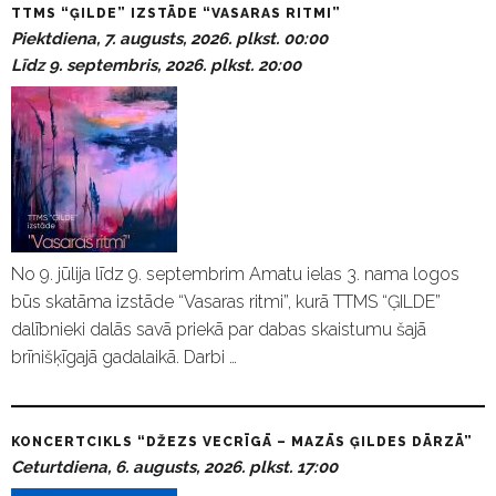
TTMS “ĢILDE” IZSTĀDE “VASARAS RITMI”
Piektdiena, 7. augusts, 2026. plkst. 00:00
Līdz 9. septembris, 2026. plkst. 20:00
No 9. jūlija līdz 9. septembrim Amatu ielas 3. nama logos
būs skatāma izstāde “Vasaras ritmi”, kurā TTMS “ĢILDE”
dalībnieki dalās savā priekā par dabas skaistumu šajā
brīnišķīgajā gadalaikā. Darbi …
KONCERTCIKLS “DŽEZS VECRĪGĀ – MAZĀS ĢILDES DĀRZĀ”
Ceturtdiena, 6. augusts, 2026. plkst. 17:00