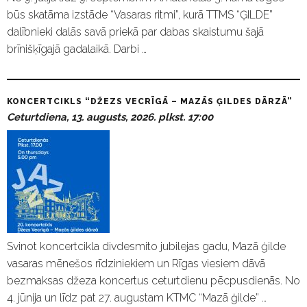
būs skatāma izstāde “Vasaras ritmi”, kurā TTMS “ĢILDE”
dalībnieki dalās savā priekā par dabas skaistumu šajā
brīnišķīgajā gadalaikā. Darbi …
KONCERTCIKLS “DŽEZS VECRĪGĀ – MAZĀS ĢILDES DĀRZĀ”
Ceturtdiena, 13. augusts, 2026. plkst. 17:00
Svinot koncertcikla divdesmito jubilejas gadu, Mazā ģilde
vasaras mēnešos rīdziniekiem un Rīgas viesiem dāvā
bezmaksas džeza koncertus ceturtdienu pēcpusdienās. No
4. jūnija un līdz pat 27. augustam KTMC “Mazā ģilde” …