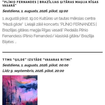
“PLÍNIO FERNANDES | BRAZĪLIJAS ĢITĀRAS MAĢIJA RĪGAS
VASARĀ”
Sestdiena, 1. augusts, 2026. plkst. 19:00
1. augustā plkst. 19.00 Kultūras un tautas mākslas centra
“Mazā ģilde” Lielajā zālē koncerts “PLÍNIO FERNANDES |
Brazīlijas ģitāras maģija Rīgas vasarā” Piedalās Plīnio
Fernandess (Plínio Fernandes)/ klasiskā ģitāra/ Brazīlija
Biļetes …
TTMS “ĢILDE” IZSTĀDE “VASARAS RITMI”
Sestdiena, 1. augusts, 2026. plkst. 00:00
Līdz 9. septembris, 2026. plkst. 20:00