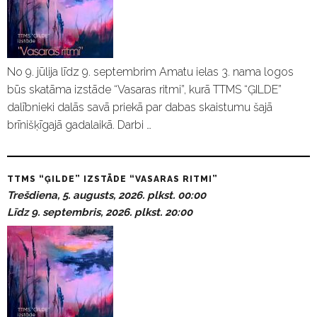
No 9. jūlija līdz 9. septembrim Amatu ielas 3. nama logos
būs skatāma izstāde “Vasaras ritmi”, kurā TTMS “ĢILDE”
dalībnieki dalās savā priekā par dabas skaistumu šajā
brīnišķīgajā gadalaikā. Darbi …
TTMS “ĢILDE” IZSTĀDE “VASARAS RITMI”
Trešdiena, 5. augusts, 2026. plkst. 00:00
Līdz 9. septembris, 2026. plkst. 20:00