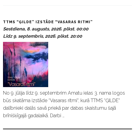
P
TTMS “ĢILDE” IZSTĀDE “VASARAS RITMI”
a
Sestdiena, 8. augusts, 2026. plkst. 00:00
s
Līdz 9. septembris, 2026. plkst. 20:00
ā
k
u
m
i
No 9. jūlija līdz 9. septembrim Amatu ielas 3. nama logos
būs skatāma izstāde “Vasaras ritmi”, kurā TTMS “ĢILDE”
dalībnieki dalās savā priekā par dabas skaistumu šajā
brīnišķīgajā gadalaikā. Darbi …