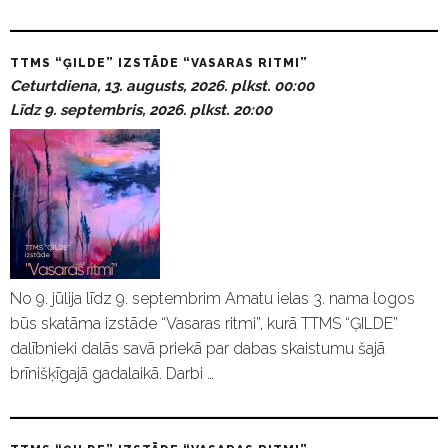
TTMS “ĢILDE” IZSTĀDE “VASARAS RITMI”
Ceturtdiena, 13. augusts, 2026. plkst. 00:00
Līdz 9. septembris, 2026. plkst. 20:00
No 9. jūlija līdz 9. septembrim Amatu ielas 3. nama logos
būs skatāma izstāde “Vasaras ritmi”, kurā TTMS “ĢILDE”
dalībnieki dalās savā priekā par dabas skaistumu šajā
brīnišķīgajā gadalaikā. Darbi …