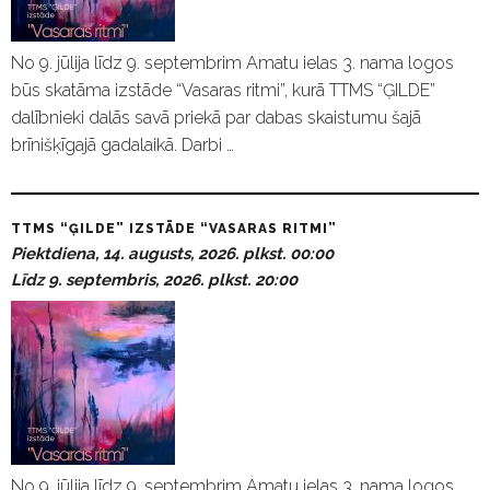
No 9. jūlija līdz 9. septembrim Amatu ielas 3. nama logos
būs skatāma izstāde “Vasaras ritmi”, kurā TTMS “ĢILDE”
dalībnieki dalās savā priekā par dabas skaistumu šajā
brīnišķīgajā gadalaikā. Darbi …
TTMS “ĢILDE” IZSTĀDE “VASARAS RITMI”
Piektdiena, 14. augusts, 2026. plkst. 00:00
Līdz 9. septembris, 2026. plkst. 20:00
No 9. jūlija līdz 9. septembrim Amatu ielas 3. nama logos