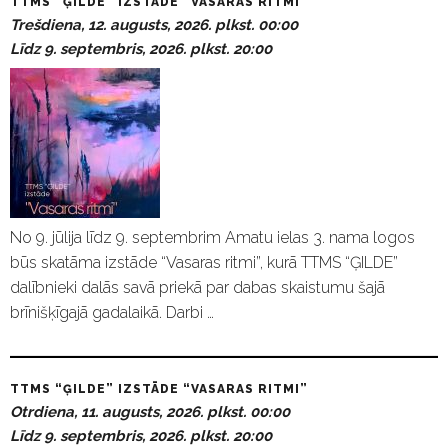
TTMS “ĢILDE” IZSTĀDE “VASARAS RITMI”
Trešdiena, 12. augusts, 2026. plkst. 00:00
Līdz 9. septembris, 2026. plkst. 20:00
No 9. jūlija līdz 9. septembrim Amatu ielas 3. nama logos
būs skatāma izstāde “Vasaras ritmi”, kurā TTMS “ĢILDE”
dalībnieki dalās savā priekā par dabas skaistumu šajā
brīnišķīgajā gadalaikā. Darbi …
TTMS “ĢILDE” IZSTĀDE “VASARAS RITMI”
Otrdiena, 11. augusts, 2026. plkst. 00:00
Līdz 9. septembris, 2026. plkst. 20:00