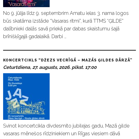
No 9. jūlija līdz 9. septembrim Amatu ielas 3. nama logos
būs skatāma izstāde “Vasaras ritmi”, kurā TTMS “ĢILDE”
dalībnieki dalās savā priekā par dabas skaistumu šajā
brīnišķīgajā gadalaikā. Darbi …
KONCERTCIKLS “DŽEZS VECRĪGĀ – MAZĀS ĢILDES DĀRZĀ”
Ceturtdiena, 27. augusts, 2026. plkst. 17:00
Svinot koncertcikla divdesmito jubilejas gadu, Mazā ģilde
vasaras mēnešos rīdziniekiem un Rīgas viesiem dāvā