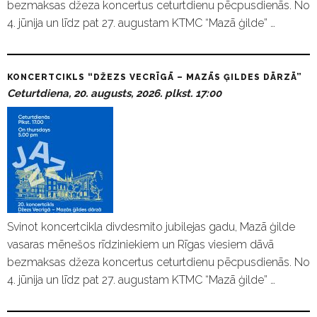
bezmaksas džeza koncertus ceturtdienu pēcpusdienās. No
4. jūnija un līdz pat 27. augustam KTMC “Mazā ģilde” …
KONCERTCIKLS “DŽEZS VECRĪGĀ – MAZĀS ĢILDES DĀRZĀ”
Ceturtdiena, 20. augusts, 2026. plkst. 17:00
Svinot koncertcikla divdesmito jubilejas gadu, Mazā ģilde
vasaras mēnešos rīdziniekiem un Rīgas viesiem dāvā
bezmaksas džeza koncertus ceturtdienu pēcpusdienās. No
4. jūnija un līdz pat 27. augustam KTMC “Mazā ģilde” …