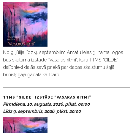
No 9. jūlija līdz 9. septembrim Amatu ielas 3. nama logos
būs skatāma izstāde “Vasaras ritmi”, kurā TTMS “ĢILDE”
dalībnieki dalās savā priekā par dabas skaistumu šajā
brīnišķīgajā gadalaikā. Darbi …
TTMS “ĢILDE” IZSTĀDE “VASARAS RITMI”
Pirmdiena, 10. augusts, 2026. plkst. 00:00
Līdz 9. septembris, 2026. plkst. 20:00