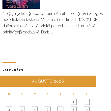
No 9. jūlija līdz 9. septembrim Amatu ielas 3. nama logos
būs skatāma izstāde “Vasaras ritmi”, kurā TTMS “ĢILDE”
dalībnieki dalās savā priekā par dabas skaistumu šajā
brīnišķīgajā gadalaikā. Darbi …
KALENDĀRS
AUGUSTS 2026
P
O
T
C
P
S
S
1
2
3
4
5
6
7
8
9