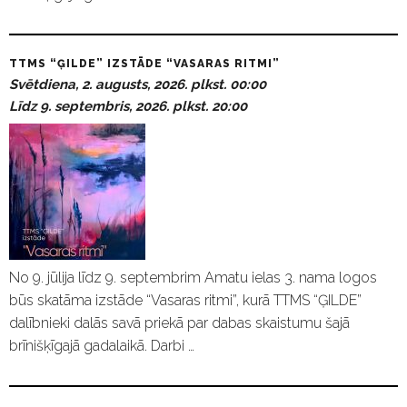
TTMS “ĢILDE” IZSTĀDE “VASARAS RITMI”
Svētdiena, 2. augusts, 2026. plkst. 00:00
Līdz 9. septembris, 2026. plkst. 20:00
No 9. jūlija līdz 9. septembrim Amatu ielas 3. nama logos
būs skatāma izstāde “Vasaras ritmi”, kurā TTMS “ĢILDE”
dalībnieki dalās savā priekā par dabas skaistumu šajā
brīnišķīgajā gadalaikā. Darbi …