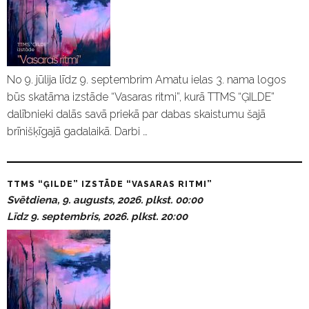
No 9. jūlija līdz 9. septembrim Amatu ielas 3. nama logos
būs skatāma izstāde “Vasaras ritmi”, kurā TTMS “ĢILDE”
dalībnieki dalās savā priekā par dabas skaistumu šajā
brīnišķīgajā gadalaikā. Darbi …
TTMS “ĢILDE” IZSTĀDE “VASARAS RITMI”
Svētdiena, 9. augusts, 2026. plkst. 00:00
Līdz 9. septembris, 2026. plkst. 20:00