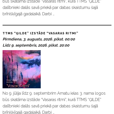
būs skatāma izstāde “Vasaras ritmi”, kurā TTMS “ĢILDE”
dalībnieki dalās savā priekā par dabas skaistumu šajā
brīnišķīgajā gadalaikā. Darbi …
TTMS “ĢILDE” IZSTĀDE “VASARAS RITMI”
Pirmdiena, 3. augusts, 2026. plkst. 00:00
Līdz 9. septembris, 2026. plkst. 20:00
No 9. jūlija līdz 9. septembrim Amatu ielas 3. nama logos
būs skatāma izstāde “Vasaras ritmi”, kurā TTMS “ĢILDE”
dalībnieki dalās savā priekā par dabas skaistumu šajā
brīnišķīgajā gadalaikā. Darbi …