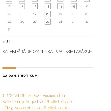
10
11
12
13
14
15
16
17
18
19
20
21
22
23
24
25
26
27
28
29
30
31
« JUL
KALENDĀRĀ REDZAMI TIKAI PUBLISKIE PASĀKUMI
GAIDĀMIE NOTIKUMI
TTMS “ĢILDE” izstāde “Vasaras ritmi”
Svētdiena, 9. August, 2026. plkst. 00:00
Līdz 9. septembris, 2026. plkst. 20:00