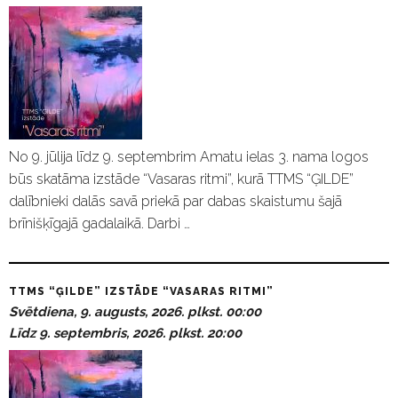
No 9. jūlija līdz 9. septembrim Amatu ielas 3. nama logos
būs skatāma izstāde “Vasaras ritmi”, kurā TTMS “ĢILDE”
dalībnieki dalās savā priekā par dabas skaistumu šajā
brīnišķīgajā gadalaikā. Darbi …
TTMS “ĢILDE” IZSTĀDE “VASARAS RITMI”
Svētdiena, 9. augusts, 2026. plkst. 00:00
Līdz 9. septembris, 2026. plkst. 20:00