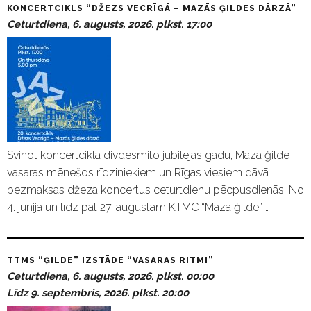
KONCERTCIKLS “DŽEZS VECRĪGĀ – MAZĀS ĢILDES DĀRZĀ”
Ceturtdiena, 6. augusts, 2026. plkst. 17:00
Svinot koncertcikla divdesmito jubilejas gadu, Mazā ģilde
vasaras mēnešos rīdziniekiem un Rīgas viesiem dāvā
bezmaksas džeza koncertus ceturtdienu pēcpusdienās. No
4. jūnija un līdz pat 27. augustam KTMC “Mazā ģilde” …
TTMS “ĢILDE” IZSTĀDE “VASARAS RITMI”
Ceturtdiena, 6. augusts, 2026. plkst. 00:00
Līdz 9. septembris, 2026. plkst. 20:00