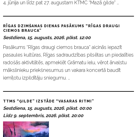
4. jūnija un līdz pat 27. augustam KTMC “Mazā ģilde” …
RĪGAS DZIMŠANAS DIENAS PASĀKUMS “RĪGAS DRAUGI
CIEMOS BRAUCA”
Sestdiena, 15. augusts, 2026. plkst. 12:00
Pasākums “Rīgas draugi ciemos brauca” aicinās iepazīt
pasaules kultūras, Rīgas sadraudzības pilsētas un piedalīties
radošās aktivitātēs, apmeklēt Grāmatu ielu, vērot ārvalstu
mākslinieku priekšnesumus un vakara koncertā baudīt
iemīļotu izpildītāju sniegumu. …
TTMS “ĢILDE” IZSTĀDE “VASARAS RITMI”
Sestdiena, 15. augusts, 2026. plkst. 00:00
Līdz 9. septembris, 2026. plkst. 20:00