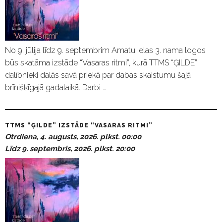
No 9. jūlija līdz 9. septembrim Amatu ielas 3. nama logos
būs skatāma izstāde “Vasaras ritmi”, kurā TTMS “ĢILDE”
dalībnieki dalās savā priekā par dabas skaistumu šajā
brīnišķīgajā gadalaikā. Darbi …
TTMS “ĢILDE” IZSTĀDE “VASARAS RITMI”
Otrdiena, 4. augusts, 2026. plkst. 00:00
Līdz 9. septembris, 2026. plkst. 20:00