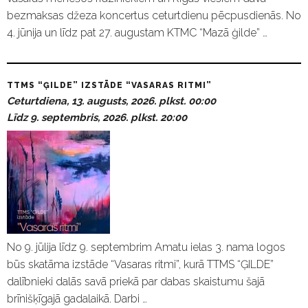
bezmaksas džeza koncertus ceturtdienu pēcpusdienās. No
4. jūnija un līdz pat 27. augustam KTMC “Mazā ģilde” …
TTMS “ĢILDE” IZSTĀDE “VASARAS RITMI”
Ceturtdiena, 13. augusts, 2026. plkst. 00:00
Līdz 9. septembris, 2026. plkst. 20:00
No 9. jūlija līdz 9. septembrim Amatu ielas 3. nama logos
būs skatāma izstāde “Vasaras ritmi”, kurā TTMS “ĢILDE”
dalībnieki dalās savā priekā par dabas skaistumu šajā
brīnišķīgajā gadalaikā. Darbi …