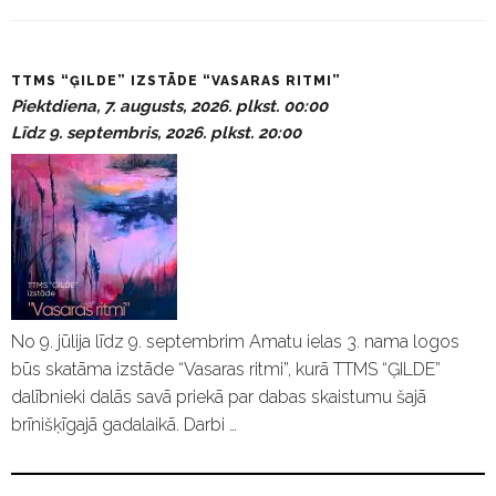
P
TTMS “ĢILDE” IZSTĀDE “VASARAS RITMI”
a
Piektdiena, 7. augusts, 2026. plkst. 00:00
s
Līdz 9. septembris, 2026. plkst. 20:00
ā
k
u
m
i
No 9. jūlija līdz 9. septembrim Amatu ielas 3. nama logos
būs skatāma izstāde “Vasaras ritmi”, kurā TTMS “ĢILDE”
dalībnieki dalās savā priekā par dabas skaistumu šajā
brīnišķīgajā gadalaikā. Darbi …