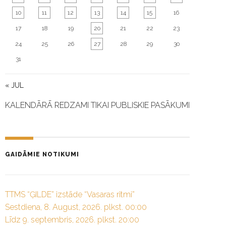
10
11
12
13
14
15
16
17
18
19
20
21
22
23
24
25
26
27
28
29
30
31
« JUL
KALENDĀRĀ REDZAMI TIKAI PUBLISKIE PASĀKUMI
GAIDĀMIE NOTIKUMI
TTMS “ĢILDE” izstāde “Vasaras ritmi”
Sestdiena, 8. August, 2026. plkst. 00:00
Līdz 9. septembris, 2026. plkst. 20:00