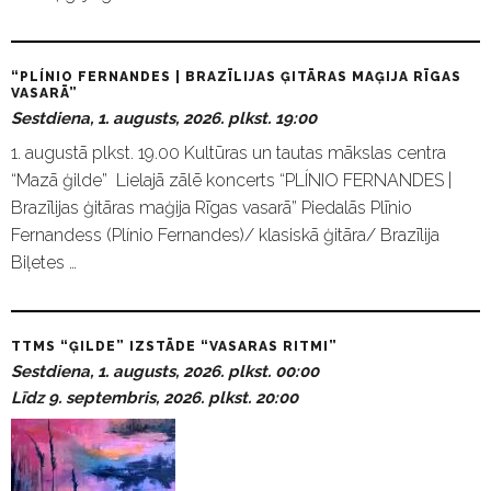
“PLÍNIO FERNANDES | BRAZĪLIJAS ĢITĀRAS MAĢIJA RĪGAS
VASARĀ”
Sestdiena, 1. augusts, 2026. plkst. 19:00
1. augustā plkst. 19.00 Kultūras un tautas mākslas centra
“Mazā ģilde” Lielajā zālē koncerts “PLÍNIO FERNANDES |
Brazīlijas ģitāras maģija Rīgas vasarā” Piedalās Plīnio
Fernandess (Plínio Fernandes)/ klasiskā ģitāra/ Brazīlija
Biļetes …
TTMS “ĢILDE” IZSTĀDE “VASARAS RITMI”
Sestdiena, 1. augusts, 2026. plkst. 00:00
Līdz 9. septembris, 2026. plkst. 20:00