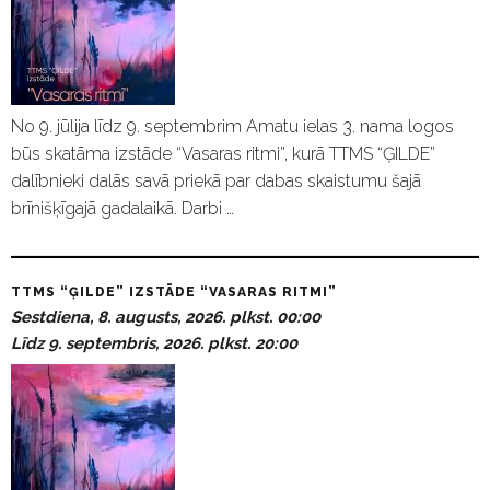
No 9. jūlija līdz 9. septembrim Amatu ielas 3. nama logos
būs skatāma izstāde “Vasaras ritmi”, kurā TTMS “ĢILDE”
dalībnieki dalās savā priekā par dabas skaistumu šajā
brīnišķīgajā gadalaikā. Darbi …
TTMS “ĢILDE” IZSTĀDE “VASARAS RITMI”
Sestdiena, 8. augusts, 2026. plkst. 00:00
Līdz 9. septembris, 2026. plkst. 20:00