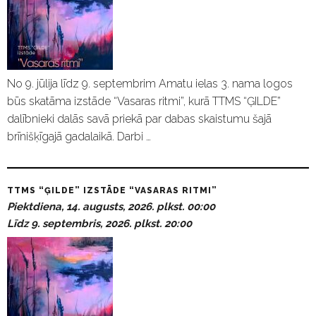
No 9. jūlija līdz 9. septembrim Amatu ielas 3. nama logos
būs skatāma izstāde “Vasaras ritmi”, kurā TTMS “ĢILDE”
dalībnieki dalās savā priekā par dabas skaistumu šajā
brīnišķīgajā gadalaikā. Darbi …
TTMS “ĢILDE” IZSTĀDE “VASARAS RITMI”
Piektdiena, 14. augusts, 2026. plkst. 00:00
Līdz 9. septembris, 2026. plkst. 20:00