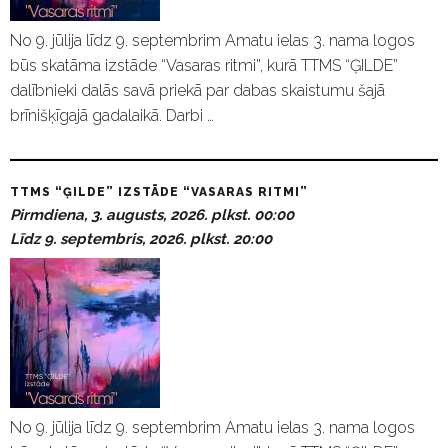
No 9. jūlija līdz 9. septembrim Amatu ielas 3. nama logos
būs skatāma izstāde “Vasaras ritmi”, kurā TTMS “ĢILDE”
dalībnieki dalās savā priekā par dabas skaistumu šajā
brīnišķīgajā gadalaikā. Darbi …
TTMS “ĢILDE” IZSTĀDE “VASARAS RITMI”
Pirmdiena, 3. augusts, 2026. plkst. 00:00
Līdz 9. septembris, 2026. plkst. 20:00
No 9. jūlija līdz 9. septembrim Amatu ielas 3. nama logos