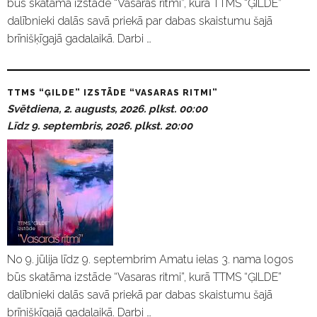
būs skatāma izstāde “Vasaras ritmi”, kurā TTMS “ĢILDE”
dalībnieki dalās savā priekā par dabas skaistumu šajā
brīnišķīgajā gadalaikā. Darbi …
TTMS “ĢILDE” IZSTĀDE “VASARAS RITMI”
Svētdiena, 2. augusts, 2026. plkst. 00:00
Līdz 9. septembris, 2026. plkst. 20:00
No 9. jūlija līdz 9. septembrim Amatu ielas 3. nama logos
būs skatāma izstāde “Vasaras ritmi”, kurā TTMS “ĢILDE”
dalībnieki dalās savā priekā par dabas skaistumu šajā
brīnišķīgajā gadalaikā. Darbi …