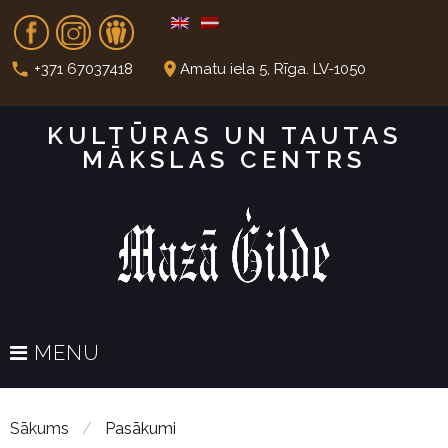
S
Fb
In
Dr
k
i
call
place
+371 67037418
Amatu iela 5, Rīga. LV-1050
p
t
KULTŪRAS UN TAUTAS
o
MĀKSLAS CENTRS
c
o
n
t
e
n
t
MENU
Sākums
/
Pasākumi