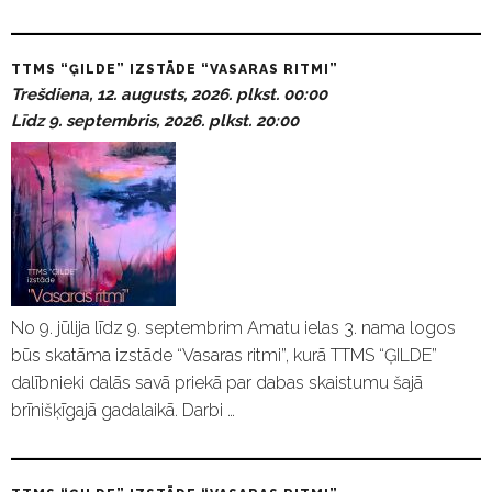
TTMS “ĢILDE” IZSTĀDE “VASARAS RITMI”
Trešdiena, 12. augusts, 2026. plkst. 00:00
Līdz 9. septembris, 2026. plkst. 20:00
No 9. jūlija līdz 9. septembrim Amatu ielas 3. nama logos
būs skatāma izstāde “Vasaras ritmi”, kurā TTMS “ĢILDE”
dalībnieki dalās savā priekā par dabas skaistumu šajā
brīnišķīgajā gadalaikā. Darbi …