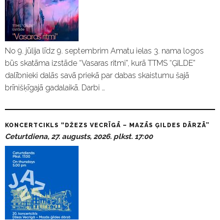
No 9. jūlija līdz 9. septembrim Amatu ielas 3. nama logos
būs skatāma izstāde “Vasaras ritmi”, kurā TTMS “ĢILDE”
dalībnieki dalās savā priekā par dabas skaistumu šajā
brīnišķīgajā gadalaikā. Darbi …
KONCERTCIKLS “DŽEZS VECRĪGĀ – MAZĀS ĢILDES DĀRZĀ”
Ceturtdiena, 27. augusts, 2026. plkst. 17:00