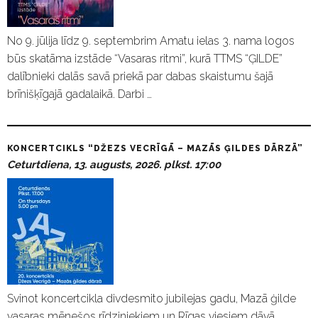
No 9. jūlija līdz 9. septembrim Amatu ielas 3. nama logos
būs skatāma izstāde “Vasaras ritmi”, kurā TTMS “ĢILDE”
dalībnieki dalās savā priekā par dabas skaistumu šajā
brīnišķīgajā gadalaikā. Darbi …
KONCERTCIKLS “DŽEZS VECRĪGĀ – MAZĀS ĢILDES DĀRZĀ”
Ceturtdiena, 13. augusts, 2026. plkst. 17:00
Svinot koncertcikla divdesmito jubilejas gadu, Mazā ģilde
vasaras mēnešos rīdziniekiem un Rīgas viesiem dāvā