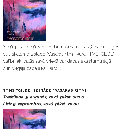
No 9. jūlija līdz 9. septembrim Amatu ielas 3. nama logos
būs skatāma izstāde “Vasaras ritmi”, kurā TTMS “ĢILDE”
dalībnieki dalās savā priekā par dabas skaistumu šajā
brīnišķīgajā gadalaikā. Darbi …
TTMS “ĢILDE” IZSTĀDE “VASARAS RITMI”
Trešdiena, 5. augusts, 2026. plkst. 00:00
Līdz 9. septembris, 2026. plkst. 20:00