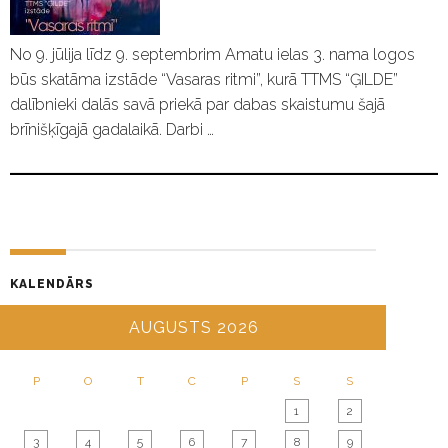
No 9. jūlija līdz 9. septembrim Amatu ielas 3. nama logos
būs skatāma izstāde “Vasaras ritmi”, kurā TTMS “ĢILDE”
dalībnieki dalās savā priekā par dabas skaistumu šajā
brīnišķīgajā gadalaikā. Darbi …
KALENDĀRS
AUGUSTS 2026
P
O
T
C
P
S
S
1
2
3
4
5
6
7
8
9