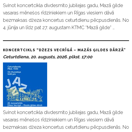
Svinot koncertcikla divdesmito jubilejas gadu, Mazā ģilde
vasaras mēnešos rīdziniekiem un Rīgas viesiem dāvā
bezmaksas džeza koncertus ceturtdienu pēcpusdienās. No
4. jūnija un līdz pat 27. augustam KTMC “Mazā ģilde” …
KONCERTCIKLS “DŽEZS VECRĪGĀ – MAZĀS ĢILDES DĀRZĀ”
Ceturtdiena, 20. augusts, 2026. plkst. 17:00
Svinot koncertcikla divdesmito jubilejas gadu, Mazā ģilde
vasaras mēnešos rīdziniekiem un Rīgas viesiem dāvā
bezmaksas džeza koncertus ceturtdienu pēcpusdienās. No