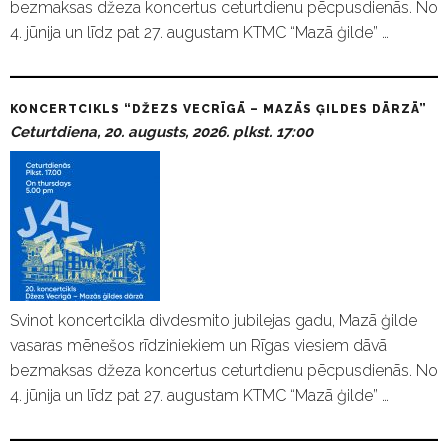
bezmaksas džeza koncertus ceturtdienu pēcpusdienās. No
4. jūnija un līdz pat 27. augustam KTMC “Mazā ģilde” …
KONCERTCIKLS “DŽEZS VECRĪGĀ – MAZĀS ĢILDES DĀRZĀ”
Ceturtdiena, 20. augusts, 2026. plkst. 17:00
Svinot koncertcikla divdesmito jubilejas gadu, Mazā ģilde
vasaras mēnešos rīdziniekiem un Rīgas viesiem dāvā
bezmaksas džeza koncertus ceturtdienu pēcpusdienās. No
4. jūnija un līdz pat 27. augustam KTMC “Mazā ģilde” …