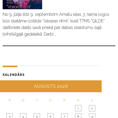
No 9. jūlija līdz 9. septembrim Amatu ielas 3. nama logos
būs skatāma izstāde “Vasaras ritmi”, kurā TTMS “ĢILDE”
dalībnieki dalās savā priekā par dabas skaistumu šajā
brīnišķīgajā gadalaikā. Darbi …
KALENDĀRS
AUGUSTS 2026
P
O
T
C
P
S
S
1
2
3
4
5
6
7
8
9