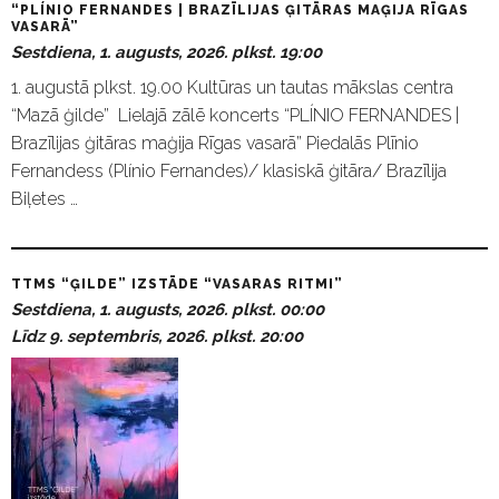
“PLÍNIO FERNANDES | BRAZĪLIJAS ĢITĀRAS MAĢIJA RĪGAS
VASARĀ”
Sestdiena, 1. augusts, 2026. plkst. 19:00
1. augustā plkst. 19.00 Kultūras un tautas mākslas centra
“Mazā ģilde” Lielajā zālē koncerts “PLÍNIO FERNANDES |
Brazīlijas ģitāras maģija Rīgas vasarā” Piedalās Plīnio
Fernandess (Plínio Fernandes)/ klasiskā ģitāra/ Brazīlija
Biļetes …
TTMS “ĢILDE” IZSTĀDE “VASARAS RITMI”
Sestdiena, 1. augusts, 2026. plkst. 00:00
Līdz 9. septembris, 2026. plkst. 20:00