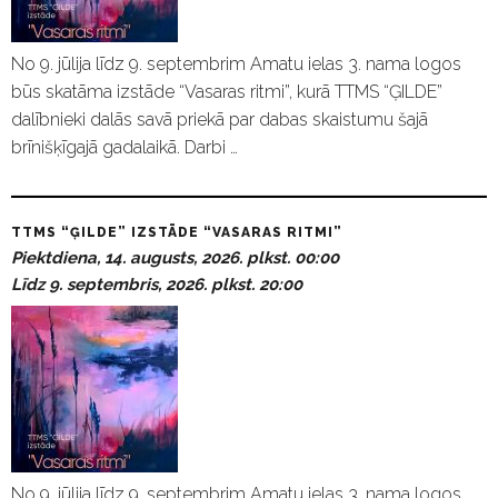
No 9. jūlija līdz 9. septembrim Amatu ielas 3. nama logos
būs skatāma izstāde “Vasaras ritmi”, kurā TTMS “ĢILDE”
dalībnieki dalās savā priekā par dabas skaistumu šajā
brīnišķīgajā gadalaikā. Darbi …
TTMS “ĢILDE” IZSTĀDE “VASARAS RITMI”
Piektdiena, 14. augusts, 2026. plkst. 00:00
Līdz 9. septembris, 2026. plkst. 20:00
No 9. jūlija līdz 9. septembrim Amatu ielas 3. nama logos