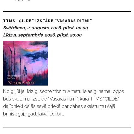
TTMS “ĢILDE” IZSTĀDE “VASARAS RITMI”
Svētdiena, 2. augusts, 2026. plkst. 00:00
Līdz 9. septembris, 2026. plkst. 20:00
No 9. jūlija līdz 9. septembrim Amatu ielas 3. nama logos
būs skatāma izstāde “Vasaras ritmi”, kurā TTMS “ĢILDE”
dalībnieki dalās savā priekā par dabas skaistumu šajā
brīnišķīgajā gadalaikā. Darbi …