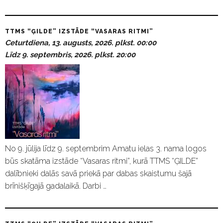
TTMS “ĢILDE” IZSTĀDE “VASARAS RITMI”
Ceturtdiena, 13. augusts, 2026. plkst. 00:00
Līdz 9. septembris, 2026. plkst. 20:00
No 9. jūlija līdz 9. septembrim Amatu ielas 3. nama logos
būs skatāma izstāde “Vasaras ritmi”, kurā TTMS “ĢILDE”
dalībnieki dalās savā priekā par dabas skaistumu šajā
brīnišķīgajā gadalaikā. Darbi …