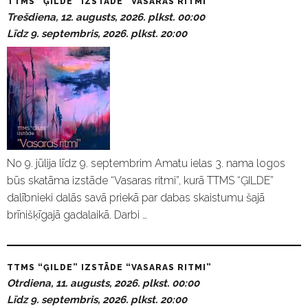
TTMS “ĢILDE” IZSTĀDE “VASARAS RITMI”
Trešdiena, 12. augusts, 2026. plkst. 00:00
Līdz 9. septembris, 2026. plkst. 20:00
No 9. jūlija līdz 9. septembrim Amatu ielas 3. nama logos
būs skatāma izstāde “Vasaras ritmi”, kurā TTMS “ĢILDE”
dalībnieki dalās savā priekā par dabas skaistumu šajā
brīnišķīgajā gadalaikā. Darbi …
TTMS “ĢILDE” IZSTĀDE “VASARAS RITMI”
Otrdiena, 11. augusts, 2026. plkst. 00:00
Līdz 9. septembris, 2026. plkst. 20:00