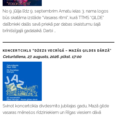
No 9. jūlija līdz 9. septembrim Amatu ielas 3. nama logos
būs skatāma izstāde “Vasaras ritmi”, kurā TTMS “ĢILDE”
dalībnieki dalās savā priekā par dabas skaistumu šajā
brīnišķīgajā gadalaikā. Darbi …
KONCERTCIKLS “DŽEZS VECRĪGĀ – MAZĀS ĢILDES DĀRZĀ”
Ceturtdiena, 27. augusts, 2026. plkst. 17:00
Svinot koncertcikla divdesmito jubilejas gadu, Mazā ģilde
vasaras mēnešos rīdziniekiem un Rīgas viesiem dāvā