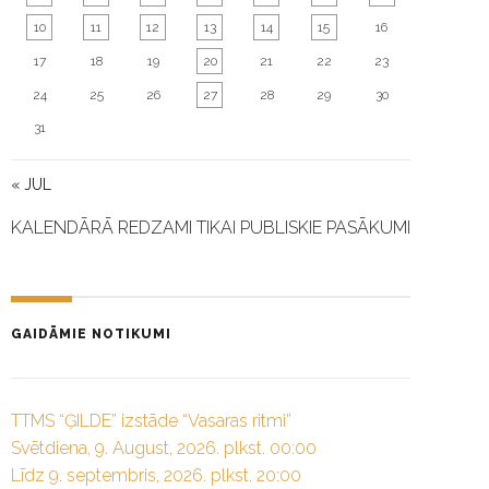
10
11
12
13
14
15
16
17
18
19
20
21
22
23
24
25
26
27
28
29
30
31
« JUL
KALENDĀRĀ REDZAMI TIKAI PUBLISKIE PASĀKUMI
GAIDĀMIE NOTIKUMI
TTMS “ĢILDE” izstāde “Vasaras ritmi”
Svētdiena, 9. August, 2026. plkst. 00:00
Līdz 9. septembris, 2026. plkst. 20:00