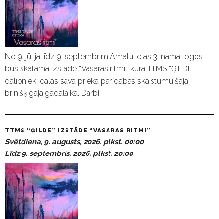
No 9. jūlija līdz 9. septembrim Amatu ielas 3. nama logos
būs skatāma izstāde “Vasaras ritmi”, kurā TTMS “ĢILDE”
dalībnieki dalās savā priekā par dabas skaistumu šajā
brīnišķīgajā gadalaikā. Darbi …
TTMS “ĢILDE” IZSTĀDE “VASARAS RITMI”
Svētdiena, 9. augusts, 2026. plkst. 00:00
Līdz 9. septembris, 2026. plkst. 20:00