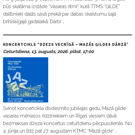
būs skatāma izstāde “Vasaras ritmi”, kurā TTMS “ĢILDE”
dalībnieki dalās savā priekā par dabas skaistumu šajā
brīnišķīgajā gadalaikā. Darbi …
KONCERTCIKLS “DŽEZS VECRĪGĀ – MAZĀS ĢILDES DĀRZĀ”
Ceturtdiena, 13. augusts, 2026. plkst. 17:00
Svinot koncertcikla divdesmito jubilejas gadu, Mazā ģilde
vasaras mēnešos rīdziniekiem un Rīgas viesiem dāvā
bezmaksas džeza koncertus ceturtdienu pēcpusdienās. No
4. jūnija un līdz pat 27. augustam KTMC “Mazā ģilde” …