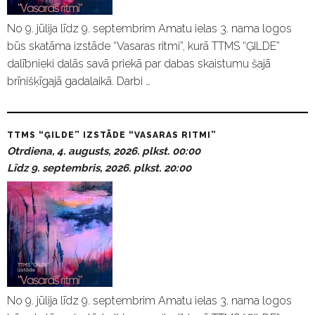
No 9. jūlija līdz 9. septembrim Amatu ielas 3. nama logos
būs skatāma izstāde “Vasaras ritmi”, kurā TTMS “ĢILDE”
dalībnieki dalās savā priekā par dabas skaistumu šajā
brīnišķīgajā gadalaikā. Darbi …
TTMS “ĢILDE” IZSTĀDE “VASARAS RITMI”
Otrdiena, 4. augusts, 2026. plkst. 00:00
Līdz 9. septembris, 2026. plkst. 20:00
No 9. jūlija līdz 9. septembrim Amatu ielas 3. nama logos