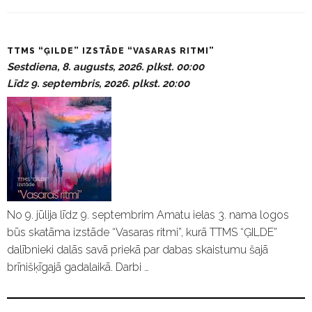
P
TTMS “ĢILDE” IZSTĀDE “VASARAS RITMI”
a
Sestdiena, 8. augusts, 2026. plkst. 00:00
s
Līdz 9. septembris, 2026. plkst. 20:00
ā
k
u
m
i
No 9. jūlija līdz 9. septembrim Amatu ielas 3. nama logos
būs skatāma izstāde “Vasaras ritmi”, kurā TTMS “ĢILDE”
dalībnieki dalās savā priekā par dabas skaistumu šajā
brīnišķīgajā gadalaikā. Darbi …