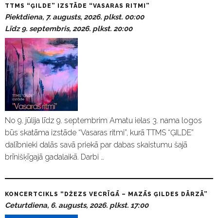
TTMS “ĢILDE” IZSTĀDE “VASARAS RITMI”
Piektdiena, 7. augusts, 2026. plkst. 00:00
Līdz 9. septembris, 2026. plkst. 20:00
No 9. jūlija līdz 9. septembrim Amatu ielas 3. nama logos
būs skatāma izstāde “Vasaras ritmi”, kurā TTMS “ĢILDE”
dalībnieki dalās savā priekā par dabas skaistumu šajā
brīnišķīgajā gadalaikā. Darbi …
KONCERTCIKLS “DŽEZS VECRĪGĀ – MAZĀS ĢILDES DĀRZĀ”
Ceturtdiena, 6. augusts, 2026. plkst. 17:00