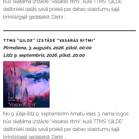
būs skatāma izstāde “Vasaras ritmi”, kurā TTMS “ĢILDE”
dalībnieki dalās savā priekā par dabas skaistumu šajā
brīnišķīgajā gadalaikā. Darbi …
TTMS “ĢILDE” IZSTĀDE “VASARAS RITMI”
Pirmdiena, 3. augusts, 2026. plkst. 00:00
Līdz 9. septembris, 2026. plkst. 20:00
No 9. jūlija līdz 9. septembrim Amatu ielas 3. nama logos
būs skatāma izstāde “Vasaras ritmi”, kurā TTMS “ĢILDE”
dalībnieki dalās savā priekā par dabas skaistumu šajā
brīnišķīgajā gadalaikā. Darbi …