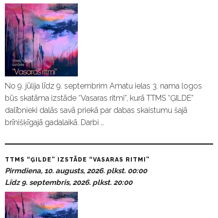
No 9. jūlija līdz 9. septembrim Amatu ielas 3. nama logos
būs skatāma izstāde “Vasaras ritmi”, kurā TTMS “ĢILDE”
dalībnieki dalās savā priekā par dabas skaistumu šajā
brīnišķīgajā gadalaikā. Darbi …
TTMS “ĢILDE” IZSTĀDE “VASARAS RITMI”
Pirmdiena, 10. augusts, 2026. plkst. 00:00
Līdz 9. septembris, 2026. plkst. 20:00