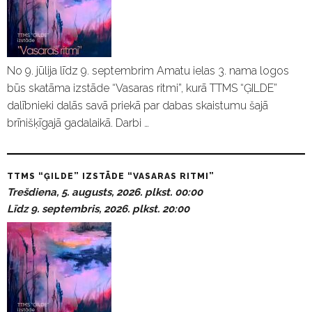
No 9. jūlija līdz 9. septembrim Amatu ielas 3. nama logos
būs skatāma izstāde “Vasaras ritmi”, kurā TTMS “ĢILDE”
dalībnieki dalās savā priekā par dabas skaistumu šajā
brīnišķīgajā gadalaikā. Darbi …
TTMS “ĢILDE” IZSTĀDE “VASARAS RITMI”
Trešdiena, 5. augusts, 2026. plkst. 00:00
Līdz 9. septembris, 2026. plkst. 20:00