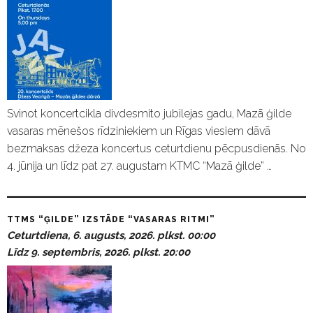
Svinot koncertcikla divdesmito jubilejas gadu, Mazā ģilde
vasaras mēnešos rīdziniekiem un Rīgas viesiem dāvā
bezmaksas džeza koncertus ceturtdienu pēcpusdienās. No
4. jūnija un līdz pat 27. augustam KTMC “Mazā ģilde” …
TTMS “ĢILDE” IZSTĀDE “VASARAS RITMI”
Ceturtdiena, 6. augusts, 2026. plkst. 00:00
Līdz 9. septembris, 2026. plkst. 20:00