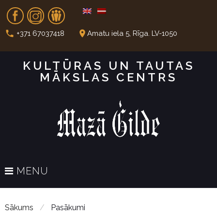
S
Fb
In
Dr
k
i
call
place
+371 67037418
Amatu iela 5, Rīga. LV-1050
p
t
KULTŪRAS UN TAUTAS
o
MĀKSLAS CENTRS
c
o
n
t
e
n
t
MENU
Sākums
/
Pasākumi