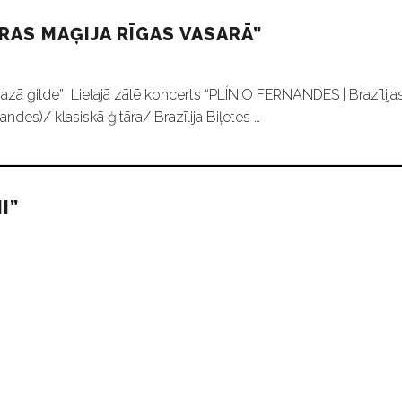
ĀRAS MAĢIJA RĪGAS VASARĀ”
Mazā ģilde” Lielajā zālē koncerts “PLÍNIO FERNANDES | Brazīlijas
ndes)/ klasiskā ģitāra/ Brazīlija Biļetes …
I”