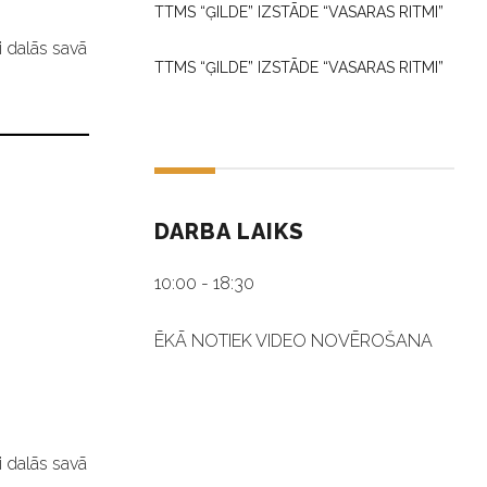
TTMS “ĢILDE” IZSTĀDE “VASARAS RITMI”
i dalās savā
TTMS “ĢILDE” IZSTĀDE “VASARAS RITMI”
DARBA LAIKS
10:00 - 18:30
ĒKĀ NOTIEK VIDEO NOVĒROŠANA
i dalās savā