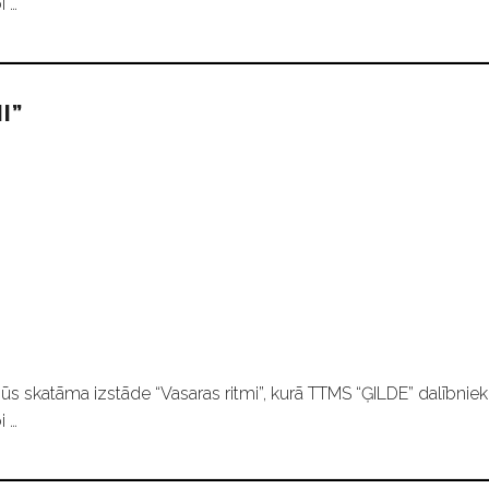
i …
I”
ūs skatāma izstāde “Vasaras ritmi”, kurā TTMS “ĢILDE” dalībniek
i …