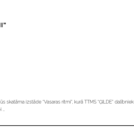
I”
ūs skatāma izstāde “Vasaras ritmi”, kurā TTMS “ĢILDE” dalībniek
i …