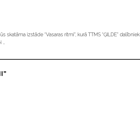
ūs skatāma izstāde “Vasaras ritmi”, kurā TTMS “ĢILDE” dalībniek
i …
I”