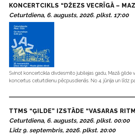
m
KONCERTCIKLS “DŽEZS VECRĪGĀ – MAZ
i
Ceturtdiena, 6. augusts, 2026. plkst. 17:00
Svinot koncertcikla divdesmito jubilejas gadu, Mazā ģild
koncertus ceturtdienu pēcpusdienās. No 4. jūnija un līdz 
TTMS “ĢILDE” IZSTĀDE “VASARAS RITM
Ceturtdiena, 6. augusts, 2026. plkst. 00:00
Līdz 9. septembris, 2026. plkst. 20:00