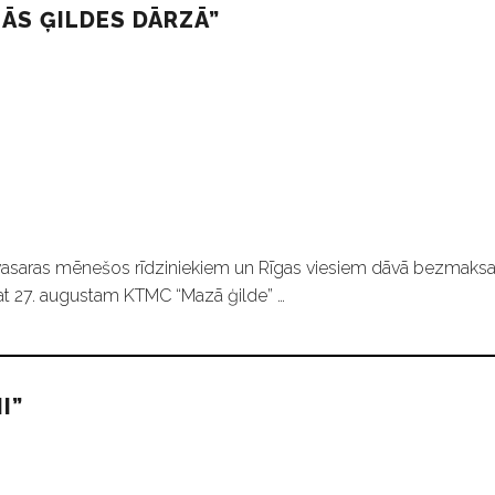
ĀS ĢILDES DĀRZĀ”
e vasaras mēnešos rīdziniekiem un Rīgas viesiem dāvā bezmaks
pat 27. augustam KTMC “Mazā ģilde” …
I”