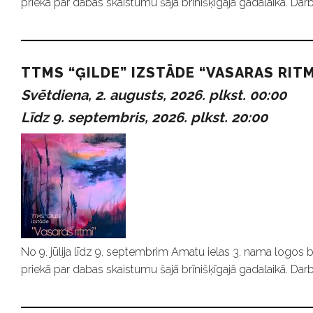
priekā par dabas skaistumu šajā brīnišķīgajā gadalaikā. Darb
TTMS “ĢILDE” IZSTĀDE “VASARAS RITM
Svētdiena, 2. augusts, 2026. plkst. 00:00
Līdz 9. septembris, 2026. plkst. 20:00
No 9. jūlija līdz 9. septembrim Amatu ielas 3. nama logos b
priekā par dabas skaistumu šajā brīnišķīgajā gadalaikā. Darb