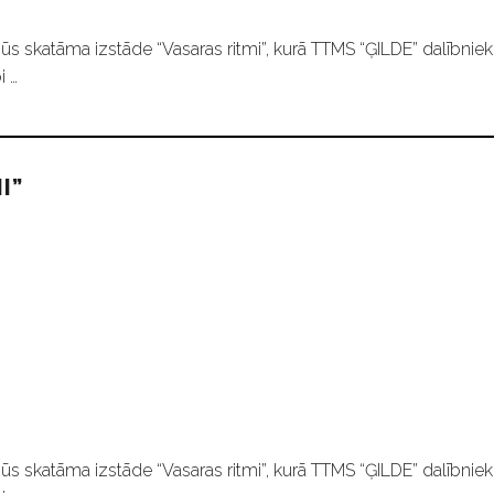
ūs skatāma izstāde “Vasaras ritmi”, kurā TTMS “ĢILDE” dalībniek
i …
I”
ūs skatāma izstāde “Vasaras ritmi”, kurā TTMS “ĢILDE” dalībniek