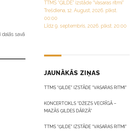
TTMS “ĢILDE” izstāde “Vasaras ritmi”
Trešdiena, 12. August, 2026. plkst.
00:00
Līdz 9. septembris, 2026. plkst. 20:00
i dalās savā
JAUNĀKĀS ZIŅAS
TTMS “ĢILDE” IZSTĀDE “VASARAS RITMI”
KONCERTCIKLS “DŽEZS VECRĪGĀ –
MAZĀS ĢILDES DĀRZĀ”
TTMS “ĢILDE” IZSTĀDE “VASARAS RITMI”