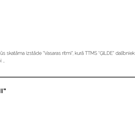
ūs skatāma izstāde “Vasaras ritmi”, kurā TTMS “ĢILDE” dalībniek
i …
I”