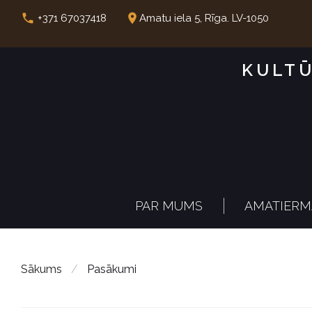
S
call
place
+371 67037418
Amatu iela 5, Rīga. LV-1050
k
i
KULTŪ
p
t
o
c
o
n
PAR MUMS
AMATIERM
t
e
n
Sākums
/
Pasākumi
t