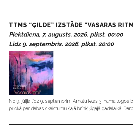
P
TTMS “ĢILDE” IZSTĀDE “VASARAS RITM
Piektdiena, 7. augusts, 2026. plkst. 00:00
a
Līdz 9. septembris, 2026. plkst. 20:00
s
ā
k
No 9. jūlija līdz 9. septembrim Amatu ielas 3. nama logos b
priekā par dabas skaistumu šajā brīnišķīgajā gadalaikā. Darb
u