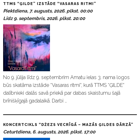
TTMS “ĢILDE” IZSTĀDE “VASARAS RITMI”
Piektdiena, 7. augusts, 2026. plkst. 00:00
Līdz 9. septembris, 2026. plkst. 20:00
No 9. jūlija līdz 9. septembrim Amatu ielas 3. nama logos
būs skatāma izstāde “Vasaras ritmi”, kurā TTMS “ĢILDE”
dalībnieki dalās savā priekā par dabas skaistumu šajā
brīnišķīgajā gadalaikā. Darbi …
KONCERTCIKLS “DŽEZS VECRĪGĀ – MAZĀS ĢILDES DĀRZĀ”
Ceturtdiena, 6. augusts, 2026. plkst. 17:00