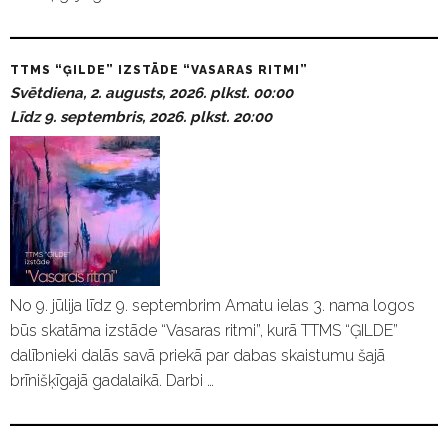
TTMS “ĢILDE” IZSTĀDE “VASARAS RITMI”
Svētdiena, 2. augusts, 2026. plkst. 00:00
Līdz 9. septembris, 2026. plkst. 20:00
No 9. jūlija līdz 9. septembrim Amatu ielas 3. nama logos
būs skatāma izstāde “Vasaras ritmi”, kurā TTMS “ĢILDE”
dalībnieki dalās savā priekā par dabas skaistumu šajā
brīnišķīgajā gadalaikā. Darbi …