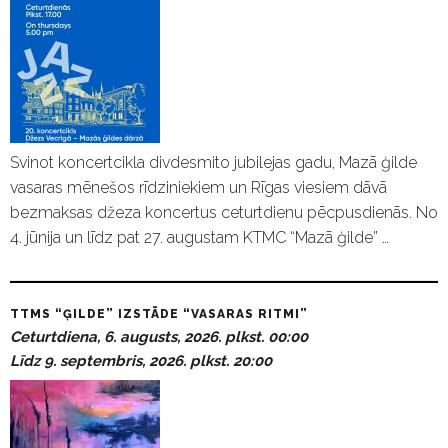
Svinot koncertcikla divdesmito jubilejas gadu, Mazā ģilde
vasaras mēnešos rīdziniekiem un Rīgas viesiem dāvā
bezmaksas džeza koncertus ceturtdienu pēcpusdienās. No
4. jūnija un līdz pat 27. augustam KTMC “Mazā ģilde” …
TTMS “ĢILDE” IZSTĀDE “VASARAS RITMI”
Ceturtdiena, 6. augusts, 2026. plkst. 00:00
Līdz 9. septembris, 2026. plkst. 20:00