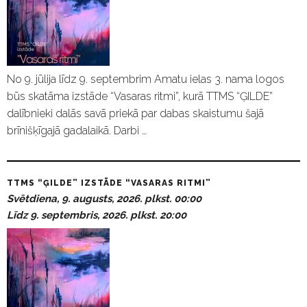
No 9. jūlija līdz 9. septembrim Amatu ielas 3. nama logos
būs skatāma izstāde “Vasaras ritmi”, kurā TTMS “ĢILDE”
dalībnieki dalās savā priekā par dabas skaistumu šajā
brīnišķīgajā gadalaikā. Darbi …
TTMS “ĢILDE” IZSTĀDE “VASARAS RITMI”
Svētdiena, 9. augusts, 2026. plkst. 00:00
Līdz 9. septembris, 2026. plkst. 20:00