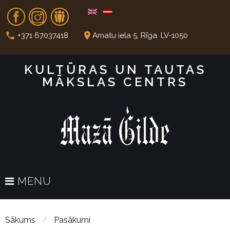
S
Fb
In
Dr
k
i
call
place
+371 67037418
Amatu iela 5, Rīga. LV-1050
p
t
KULTŪRAS UN TAUTAS
o
MĀKSLAS CENTRS
c
o
n
t
e
n
t
MENU
Sākums
/
Pasākumi