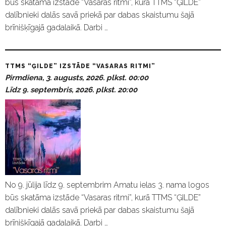
būs skatāma izstāde “Vasaras ritmi”, kurā TTMS “ĢILDE”
dalībnieki dalās savā priekā par dabas skaistumu šajā
brīnišķīgajā gadalaikā. Darbi …
TTMS “ĢILDE” IZSTĀDE “VASARAS RITMI”
Pirmdiena, 3. augusts, 2026. plkst. 00:00
Līdz 9. septembris, 2026. plkst. 20:00
No 9. jūlija līdz 9. septembrim Amatu ielas 3. nama logos
būs skatāma izstāde “Vasaras ritmi”, kurā TTMS “ĢILDE”
dalībnieki dalās savā priekā par dabas skaistumu šajā
brīnišķīgajā gadalaikā. Darbi …