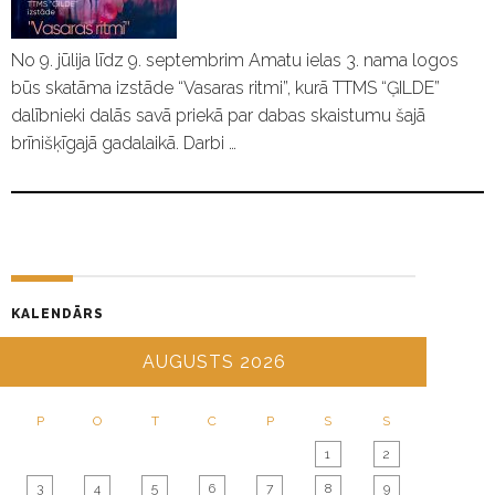
No 9. jūlija līdz 9. septembrim Amatu ielas 3. nama logos
būs skatāma izstāde “Vasaras ritmi”, kurā TTMS “ĢILDE”
dalībnieki dalās savā priekā par dabas skaistumu šajā
brīnišķīgajā gadalaikā. Darbi …
KALENDĀRS
AUGUSTS 2026
P
O
T
C
P
S
S
1
2
3
4
5
6
7
8
9