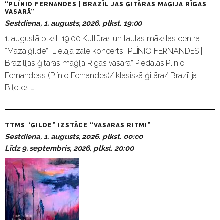
“PLÍNIO FERNANDES | BRAZĪLIJAS ĢITĀRAS MAĢIJA RĪGAS
VASARĀ”
Sestdiena, 1. augusts, 2026. plkst. 19:00
1. augustā plkst. 19.00 Kultūras un tautas mākslas centra
“Mazā ģilde” Lielajā zālē koncerts “PLÍNIO FERNANDES |
Brazīlijas ģitāras maģija Rīgas vasarā” Piedalās Plīnio
Fernandess (Plínio Fernandes)/ klasiskā ģitāra/ Brazīlija
Biļetes …
TTMS “ĢILDE” IZSTĀDE “VASARAS RITMI”
Sestdiena, 1. augusts, 2026. plkst. 00:00
Līdz 9. septembris, 2026. plkst. 20:00