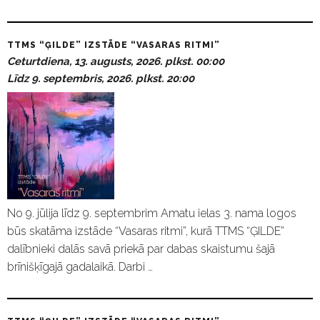
TTMS “ĢILDE” IZSTĀDE “VASARAS RITMI”
Ceturtdiena, 13. augusts, 2026. plkst. 00:00
Līdz 9. septembris, 2026. plkst. 20:00
No 9. jūlija līdz 9. septembrim Amatu ielas 3. nama logos
būs skatāma izstāde “Vasaras ritmi”, kurā TTMS “ĢILDE”
dalībnieki dalās savā priekā par dabas skaistumu šajā
brīnišķīgajā gadalaikā. Darbi …