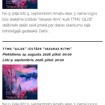
No 9. jūlija līdz 9. septembrim Amatu ielas 3. nama logos
būs skatāma izstāde “Vasaras ritmi”, kurā TTMS “ĢILDE”
dalībnieki dalās savā priekā par dabas skaistumu šajā
brīnišķīgajā gadalaikā. Darbi …
TTMS “ĢILDE” IZSTĀDE “VASARAS RITMI”
Piektdiena, 14. augusts, 2026. plkst. 00:00
Līdz 9. septembris, 2026. plkst. 20:00
No 9. jūlija līdz 9. septembrim Amatu ielas 3. nama logos