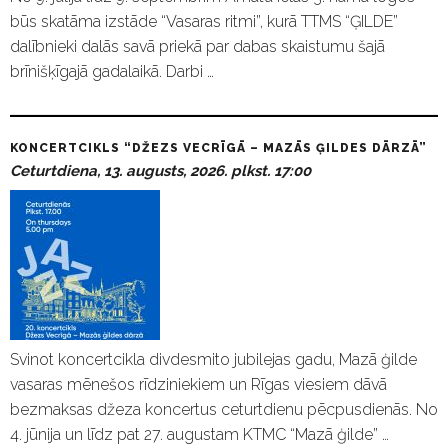
būs skatāma izstāde “Vasaras ritmi”, kurā TTMS “ĢILDE”
dalībnieki dalās savā priekā par dabas skaistumu šajā
brīnišķīgajā gadalaikā. Darbi …
KONCERTCIKLS “DŽEZS VECRĪGĀ – MAZĀS ĢILDES DĀRZĀ”
Ceturtdiena, 13. augusts, 2026. plkst. 17:00
Svinot koncertcikla divdesmito jubilejas gadu, Mazā ģilde
vasaras mēnešos rīdziniekiem un Rīgas viesiem dāvā
bezmaksas džeza koncertus ceturtdienu pēcpusdienās. No
4. jūnija un līdz pat 27. augustam KTMC “Mazā ģilde” …