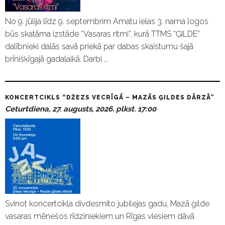
No 9. jūlija līdz 9. septembrim Amatu ielas 3. nama logos
būs skatāma izstāde “Vasaras ritmi”, kurā TTMS “ĢILDE”
dalībnieki dalās savā priekā par dabas skaistumu šajā
brīnišķīgajā gadalaikā. Darbi …
KONCERTCIKLS “DŽEZS VECRĪGĀ – MAZĀS ĢILDES DĀRZĀ”
Ceturtdiena, 27. augusts, 2026. plkst. 17:00
Svinot koncertcikla divdesmito jubilejas gadu, Mazā ģilde
vasaras mēnešos rīdziniekiem un Rīgas viesiem dāvā