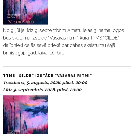
No 9. jūlija līdz 9. septembrim Amatu ielas 3. nama logos
būs skatāma izstāde “Vasaras ritmi”, kurā TTMS “ĢILDE”
dalībnieki dalās savā priekā par dabas skaistumu šajā
brīnišķīgajā gadalaikā. Darbi …
TTMS “ĢILDE” IZSTĀDE “VASARAS RITMI”
Trešdiena, 5. augusts, 2026. plkst. 00:00
Līdz 9. septembris, 2026. plkst. 20:00