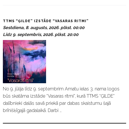
P
TTMS “ĢILDE” IZSTĀDE “VASARAS RITMI”
a
Sestdiena, 8. augusts, 2026. plkst. 00:00
s
Līdz 9. septembris, 2026. plkst. 20:00
ā
k
u
m
i
No 9. jūlija līdz 9. septembrim Amatu ielas 3. nama logos
būs skatāma izstāde “Vasaras ritmi”, kurā TTMS “ĢILDE”
dalībnieki dalās savā priekā par dabas skaistumu šajā
brīnišķīgajā gadalaikā. Darbi …