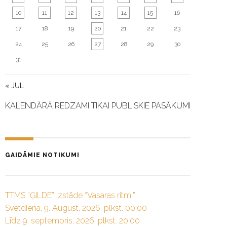
10
11
12
13
14
15
16
17
18
19
20
21
22
23
24
25
26
27
28
29
30
31
« JUL
KALENDĀRĀ REDZAMI TIKAI PUBLISKIE PASĀKUMI
GAIDĀMIE NOTIKUMI
TTMS “ĢILDE” izstāde “Vasaras ritmi”
Svētdiena, 9. August, 2026. plkst. 00:00
Līdz 9. septembris, 2026. plkst. 20:00