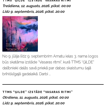
TTMS “ĢILDE” IZSTĀDE “VASARAS RITMI”
Trešdiena, 12. augusts, 2026. plkst. 00:00
Līdz 9. septembris, 2026. plkst. 20:00
No 9. jūlija līdz 9. septembrim Amatu ielas 3. nama logos
būs skatāma izstāde “Vasaras ritmi”, kurā TTMS “ĢILDE”
dalībnieki dalās savā priekā par dabas skaistumu šajā
brīnišķīgajā gadalaikā. Darbi …
TTMS “ĢILDE” IZSTĀDE “VASARAS RITMI”
Otrdiena, 11. augusts, 2026. plkst. 00:00
Līdz 9. septembris, 2026. plkst. 20:00