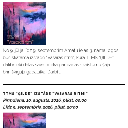
No 9. jūlija līdz 9. septembrim Amatu ielas 3. nama logos
būs skatāma izstāde “Vasaras ritmi”, kurā TTMS “ĢILDE”
dalībnieki dalās savā priekā par dabas skaistumu šajā
brīnišķīgajā gadalaikā. Darbi …
TTMS “ĢILDE” IZSTĀDE “VASARAS RITMI”
Pirmdiena, 10. augusts, 2026. plkst. 00:00
Līdz 9. septembris, 2026. plkst. 20:00