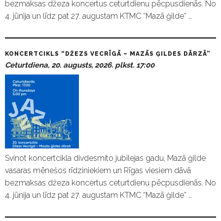
bezmaksas džeza koncertus ceturtdienu pēcpusdienās. No
4. jūnija un līdz pat 27. augustam KTMC “Mazā ģilde” …
KONCERTCIKLS “DŽEZS VECRĪGĀ – MAZĀS ĢILDES DĀRZĀ”
Ceturtdiena, 20. augusts, 2026. plkst. 17:00
Svinot koncertcikla divdesmito jubilejas gadu, Mazā ģilde
vasaras mēnešos rīdziniekiem un Rīgas viesiem dāvā
bezmaksas džeza koncertus ceturtdienu pēcpusdienās. No
4. jūnija un līdz pat 27. augustam KTMC “Mazā ģilde” …