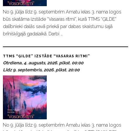
No 9. jūlija līdz 9. septembrim Amatu ielas 3. nama logos
būs skatāma izstāde “Vasaras ritmi”, kurā TTMS “ĢILDE”
dalībnieki dalās savā priekā par dabas skaistumu šajā
brīnišķīgajā gadalaikā. Darbi …
TTMS “ĢILDE” IZSTĀDE “VASARAS RITMI”
Otrdiena, 4. augusts, 2026. plkst. 00:00
Līdz 9. septembris, 2026. plkst. 20:00
No 9. jūlija līdz 9. septembrim Amatu ielas 3. nama logos