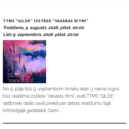
P
TTMS “ĢILDE” IZSTĀDE “VASARAS RITMI”
a
Trešdiena, 5. augusts, 2026. plkst. 00:00
s
Līdz 9. septembris, 2026. plkst. 20:00
ā
k
u
m
i
No 9. jūlija līdz 9. septembrim Amatu ielas 3. nama logos
būs skatāma izstāde “Vasaras ritmi”, kurā TTMS “ĢILDE”
dalībnieki dalās savā priekā par dabas skaistumu šajā
brīnišķīgajā gadalaikā. Darbi …