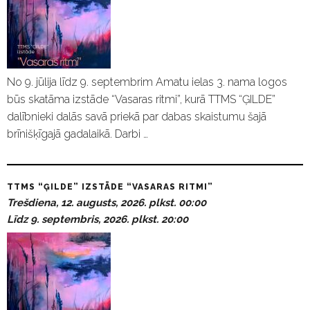
No 9. jūlija līdz 9. septembrim Amatu ielas 3. nama logos
būs skatāma izstāde “Vasaras ritmi”, kurā TTMS “ĢILDE”
dalībnieki dalās savā priekā par dabas skaistumu šajā
brīnišķīgajā gadalaikā. Darbi …
TTMS “ĢILDE” IZSTĀDE “VASARAS RITMI”
Trešdiena, 12. augusts, 2026. plkst. 00:00
Līdz 9. septembris, 2026. plkst. 20:00