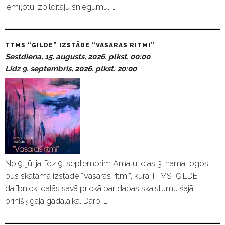
iemīļotu izpildītāju sniegumu. …
TTMS “ĢILDE” IZSTĀDE “VASARAS RITMI”
Sestdiena, 15. augusts, 2026. plkst. 00:00
Līdz 9. septembris, 2026. plkst. 20:00
No 9. jūlija līdz 9. septembrim Amatu ielas 3. nama logos
būs skatāma izstāde “Vasaras ritmi”, kurā TTMS “ĢILDE”
dalībnieki dalās savā priekā par dabas skaistumu šajā
brīnišķīgajā gadalaikā. Darbi …