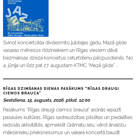
Svinot koncertcikla divdesmito jubilejas gadu, Mazā ģilde
vasaras mēnešos rīdziniekiem un Rīgas viesiem dāvā
bezmaksas džeza koncertus ceturtdienu pēcpusdienās. No
4. jūnija un līdz pat 27. augustam KTMC “Mazā ģilde” …
RĪGAS DZIMŠANAS DIENAS PASĀKUMS “RĪGAS DRAUGI
CIEMOS BRAUCA”
Sestdiena, 15. augusts, 2026. plkst. 12:00
Pasākums “Rīgas draugi ciemos brauca” aicinās iepazīt
pasaules kultūras, Rīgas sadraudzības pilsētas un piedalīties
radošās aktivitātēs, apmeklēt Grāmatu ielu, vērot ārvalstu
mākslinieku priekšnesumus un vakara koncertā baudīt