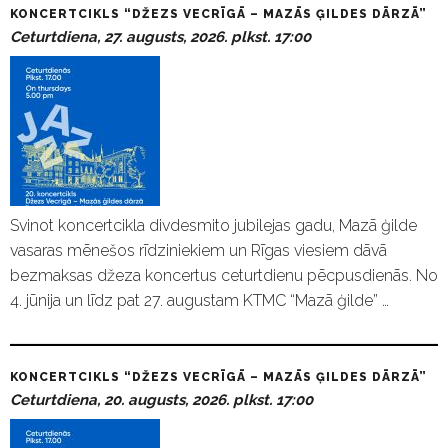
KONCERTCIKLS “DŽEZS VECRĪGĀ – MAZĀS ĢILDES DĀRZĀ”
Ceturtdiena, 27. augusts, 2026. plkst. 17:00
Svinot koncertcikla divdesmito jubilejas gadu, Mazā ģilde
vasaras mēnešos rīdziniekiem un Rīgas viesiem dāvā
bezmaksas džeza koncertus ceturtdienu pēcpusdienās. No
4. jūnija un līdz pat 27. augustam KTMC “Mazā ģilde” …
KONCERTCIKLS “DŽEZS VECRĪGĀ – MAZĀS ĢILDES DĀRZĀ”
Ceturtdiena, 20. augusts, 2026. plkst. 17:00