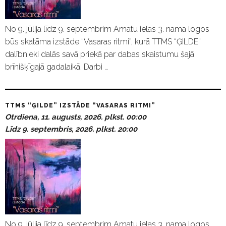
No 9. jūlija līdz 9. septembrim Amatu ielas 3. nama logos
būs skatāma izstāde “Vasaras ritmi”, kurā TTMS “ĢILDE”
dalībnieki dalās savā priekā par dabas skaistumu šajā
brīnišķīgajā gadalaikā. Darbi …
TTMS “ĢILDE” IZSTĀDE “VASARAS RITMI”
Otrdiena, 11. augusts, 2026. plkst. 00:00
Līdz 9. septembris, 2026. plkst. 20:00
No 9. jūlija līdz 9. septembrim Amatu ielas 3. nama logos