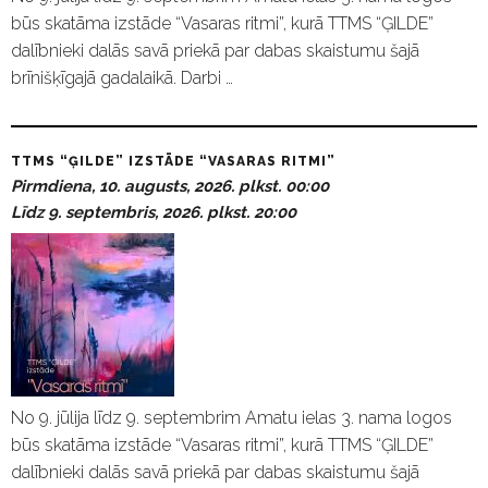
būs skatāma izstāde “Vasaras ritmi”, kurā TTMS “ĢILDE”
dalībnieki dalās savā priekā par dabas skaistumu šajā
brīnišķīgajā gadalaikā. Darbi …
TTMS “ĢILDE” IZSTĀDE “VASARAS RITMI”
Pirmdiena, 10. augusts, 2026. plkst. 00:00
Līdz 9. septembris, 2026. plkst. 20:00
No 9. jūlija līdz 9. septembrim Amatu ielas 3. nama logos
būs skatāma izstāde “Vasaras ritmi”, kurā TTMS “ĢILDE”
dalībnieki dalās savā priekā par dabas skaistumu šajā