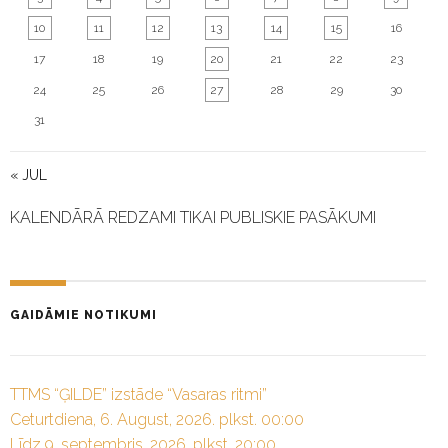
10
11
12
13
14
15
16
17
18
19
20
21
22
23
24
25
26
27
28
29
30
31
« JUL
KALENDĀRĀ REDZAMI TIKAI PUBLISKIE PASĀKUMI
GAIDĀMIE NOTIKUMI
TTMS “ĢILDE” izstāde “Vasaras ritmi”
Ceturtdiena, 6. August, 2026. plkst. 00:00
Līdz 9. septembris, 2026. plkst. 20:00