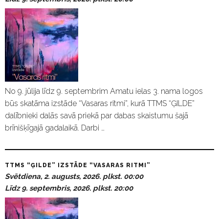
No 9. jūlija līdz 9. septembrim Amatu ielas 3. nama logos
būs skatāma izstāde “Vasaras ritmi”, kurā TTMS “ĢILDE”
dalībnieki dalās savā priekā par dabas skaistumu šajā
brīnišķīgajā gadalaikā. Darbi …
TTMS “ĢILDE” IZSTĀDE “VASARAS RITMI”
Svētdiena, 2. augusts, 2026. plkst. 00:00
Līdz 9. septembris, 2026. plkst. 20:00