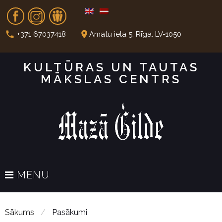
S
Fb
In
Dr
k
i
call
place
+371 67037418
Amatu iela 5, Rīga. LV-1050
p
t
KULTŪRAS UN TAUTAS
o
MĀKSLAS CENTRS
c
o
n
t
e
n
t
MENU
Sākums
/
Pasākumi