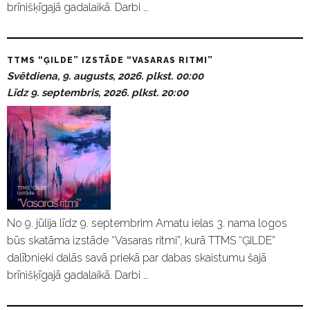
brīnišķīgajā gadalaikā. Darbi …
TTMS “ĢILDE” IZSTĀDE “VASARAS RITMI”
Svētdiena, 9. augusts, 2026. plkst. 00:00
Līdz 9. septembris, 2026. plkst. 20:00
No 9. jūlija līdz 9. septembrim Amatu ielas 3. nama logos
būs skatāma izstāde “Vasaras ritmi”, kurā TTMS “ĢILDE”
dalībnieki dalās savā priekā par dabas skaistumu šajā
brīnišķīgajā gadalaikā. Darbi …