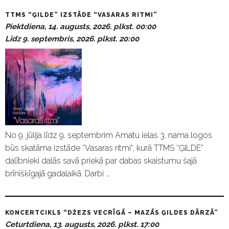
TTMS “ĢILDE” IZSTĀDE “VASARAS RITMI”
Piektdiena, 14. augusts, 2026. plkst. 00:00
Līdz 9. septembris, 2026. plkst. 20:00
No 9. jūlija līdz 9. septembrim Amatu ielas 3. nama logos
būs skatāma izstāde “Vasaras ritmi”, kurā TTMS “ĢILDE”
dalībnieki dalās savā priekā par dabas skaistumu šajā
brīnišķīgajā gadalaikā. Darbi …
KONCERTCIKLS “DŽEZS VECRĪGĀ – MAZĀS ĢILDES DĀRZĀ”
Ceturtdiena, 13. augusts, 2026. plkst. 17:00