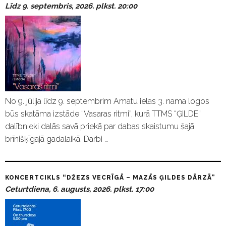
Līdz 9. septembris, 2026. plkst. 20:00
No 9. jūlija līdz 9. septembrim Amatu ielas 3. nama logos
būs skatāma izstāde “Vasaras ritmi”, kurā TTMS “ĢILDE”
dalībnieki dalās savā priekā par dabas skaistumu šajā
brīnišķīgajā gadalaikā. Darbi …
KONCERTCIKLS “DŽEZS VECRĪGĀ – MAZĀS ĢILDES DĀRZĀ”
Ceturtdiena, 6. augusts, 2026. plkst. 17:00