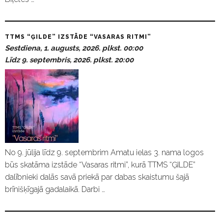
TTMS “ĢILDE” IZSTĀDE “VASARAS RITMI”
Sestdiena, 1. augusts, 2026. plkst. 00:00
Līdz 9. septembris, 2026. plkst. 20:00
No 9. jūlija līdz 9. septembrim Amatu ielas 3. nama logos
būs skatāma izstāde “Vasaras ritmi”, kurā TTMS “ĢILDE”
dalībnieki dalās savā priekā par dabas skaistumu šajā
brīnišķīgajā gadalaikā. Darbi …