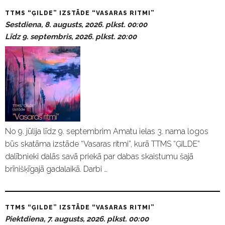
TTMS “ĢILDE” IZSTĀDE “VASARAS RITMI”
Sestdiena, 8. augusts, 2026. plkst. 00:00
Līdz 9. septembris, 2026. plkst. 20:00
No 9. jūlija līdz 9. septembrim Amatu ielas 3. nama logos
būs skatāma izstāde “Vasaras ritmi”, kurā TTMS “ĢILDE”
dalībnieki dalās savā priekā par dabas skaistumu šajā
brīnišķīgajā gadalaikā. Darbi …
TTMS “ĢILDE” IZSTĀDE “VASARAS RITMI”
Piektdiena, 7. augusts, 2026. plkst. 00:00