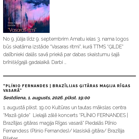
No 9. jūlija līdz 9. septembrim Amatu ielas 3. nama logos
būs skatāma izstāde “Vasaras ritmi”, kurā TTMS “ĢILDE”
dalībnieki dalās savā priekā par dabas skaistumu šajā
brīnišķīgajā gadalaikā. Darbi …
“PLÍNIO FERNANDES | BRAZĪLIJAS ĢITĀRAS MAĢIJA RĪGAS
VASARĀ”
Sestdiena, 1. augusts, 2026. plkst. 19:00
1. augustā plkst. 19.00 Kultūras un tautas mākslas centra
“Mazā ģilde” Lielajā zālē koncerts “PLÍNIO FERNANDES |
Brazīlijas ģitāras maģija Rīgas vasarā” Piedalās Plīnio
Fernandess (Plínio Fernandes)/ klasiskā ģitāra/ Brazīlija
Biļetes …