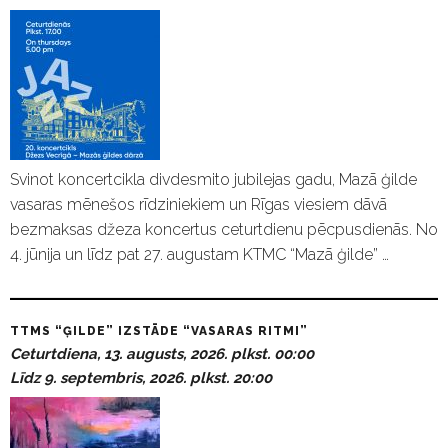
Svinot koncertcikla divdesmito jubilejas gadu, Mazā ģilde
vasaras mēnešos rīdziniekiem un Rīgas viesiem dāvā
bezmaksas džeza koncertus ceturtdienu pēcpusdienās. No
4. jūnija un līdz pat 27. augustam KTMC “Mazā ģilde” …
TTMS “ĢILDE” IZSTĀDE “VASARAS RITMI”
Ceturtdiena, 13. augusts, 2026. plkst. 00:00
Līdz 9. septembris, 2026. plkst. 20:00