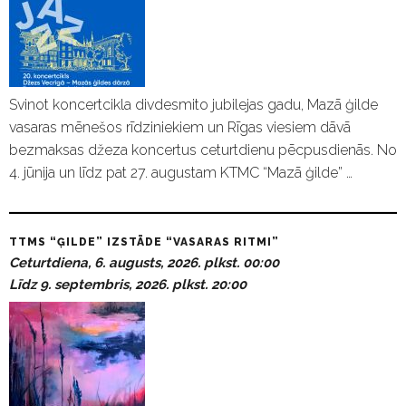
Svinot koncertcikla divdesmito jubilejas gadu, Mazā ģilde
vasaras mēnešos rīdziniekiem un Rīgas viesiem dāvā
bezmaksas džeza koncertus ceturtdienu pēcpusdienās. No
4. jūnija un līdz pat 27. augustam KTMC “Mazā ģilde” …
TTMS “ĢILDE” IZSTĀDE “VASARAS RITMI”
Ceturtdiena, 6. augusts, 2026. plkst. 00:00
Līdz 9. septembris, 2026. plkst. 20:00