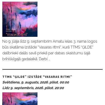
No 9. jūlija līdz 9. septembrim Amatu ielas 3. nama logos
būs skatāma izstāde “Vasaras ritmi”, kurā TTMS “ĢILDE”
dalībnieki dalās savā priekā par dabas skaistumu šajā
brīnišķīgajā gadalaikā. Darbi …
TTMS “ĢILDE” IZSTĀDE “VASARAS RITMI”
Svētdiena, 9. augusts, 2026. plkst. 00:00
Līdz 9. septembris, 2026. plkst. 20:00