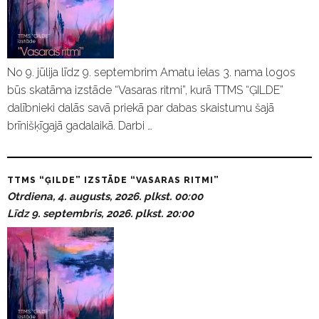
No 9. jūlija līdz 9. septembrim Amatu ielas 3. nama logos
būs skatāma izstāde “Vasaras ritmi”, kurā TTMS “ĢILDE”
dalībnieki dalās savā priekā par dabas skaistumu šajā
brīnišķīgajā gadalaikā. Darbi …
TTMS “ĢILDE” IZSTĀDE “VASARAS RITMI”
Otrdiena, 4. augusts, 2026. plkst. 00:00
Līdz 9. septembris, 2026. plkst. 20:00