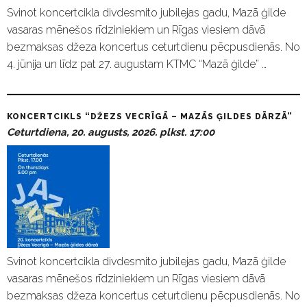
Svinot koncertcikla divdesmito jubilejas gadu, Mazā ģilde
vasaras mēnešos rīdziniekiem un Rīgas viesiem dāvā
bezmaksas džeza koncertus ceturtdienu pēcpusdienās. No
4. jūnija un līdz pat 27. augustam KTMC “Mazā ģilde” …
KONCERTCIKLS “DŽEZS VECRĪGĀ – MAZĀS ĢILDES DĀRZĀ”
Ceturtdiena, 20. augusts, 2026. plkst. 17:00
Svinot koncertcikla divdesmito jubilejas gadu, Mazā ģilde
vasaras mēnešos rīdziniekiem un Rīgas viesiem dāvā
bezmaksas džeza koncertus ceturtdienu pēcpusdienās. No