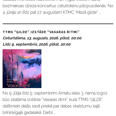
bezmaksas džeza koncertus ceturtdienu pēcpusdienās. No
4. jūnija un līdz pat 27. augustam KTMC “Mazā ģilde” …
TTMS “ĢILDE” IZSTĀDE “VASARAS RITMI”
Ceturtdiena, 13. augusts, 2026. plkst. 00:00
Līdz 9. septembris, 2026. plkst. 20:00
No 9. jūlija līdz 9. septembrim Amatu ielas 3. nama logos
būs skatāma izstāde “Vasaras ritmi”, kurā TTMS “ĢILDE”
dalībnieki dalās savā priekā par dabas skaistumu šajā
brīnišķīgajā gadalaikā. Darbi …