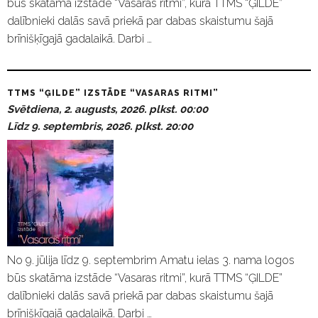
būs skatāma izstāde “Vasaras ritmi”, kurā TTMS “ĢILDE”
dalībnieki dalās savā priekā par dabas skaistumu šajā
brīnišķīgajā gadalaikā. Darbi …
TTMS “ĢILDE” IZSTĀDE “VASARAS RITMI”
Svētdiena, 2. augusts, 2026. plkst. 00:00
Līdz 9. septembris, 2026. plkst. 20:00
No 9. jūlija līdz 9. septembrim Amatu ielas 3. nama logos
būs skatāma izstāde “Vasaras ritmi”, kurā TTMS “ĢILDE”
dalībnieki dalās savā priekā par dabas skaistumu šajā
brīnišķīgajā gadalaikā. Darbi …