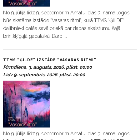
No 9. jūlija līdz 9. septembrim Amatu ielas 3. nama logos
būs skatāma izstāde “Vasaras ritmi”, kurā TTMS “ĢILDE”
dalībnieki dalās savā priekā par dabas skaistumu šajā
brīnišķīgajā gadalaikā. Darbi …
TTMS “ĢILDE” IZSTĀDE “VASARAS RITMI”
Pirmdiena, 3. augusts, 2026. plkst. 00:00
Līdz 9. septembris, 2026. plkst. 20:00
No 9. jūlija līdz 9. septembrim Amatu ielas 3. nama logos