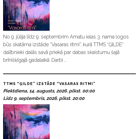
No 9. jūlija līdz 9. septembrim Amatu ielas 3. nama logos
būs skatāma izstāde “Vasaras ritmi”, kurā TTMS “ĢILDE”
dalībnieki dalās savā priekā par dabas skaistumu šajā
brīnišķīgajā gadalaikā. Darbi …
TTMS “ĢILDE” IZSTĀDE “VASARAS RITMI”
Piektdiena, 14. augusts, 2026. plkst. 00:00
Līdz 9. septembris, 2026. plkst. 20:00