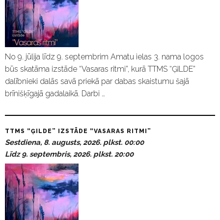
No 9. jūlija līdz 9. septembrim Amatu ielas 3. nama logos
būs skatāma izstāde “Vasaras ritmi”, kurā TTMS “ĢILDE”
dalībnieki dalās savā priekā par dabas skaistumu šajā
brīnišķīgajā gadalaikā. Darbi …
TTMS “ĢILDE” IZSTĀDE “VASARAS RITMI”
Sestdiena, 8. augusts, 2026. plkst. 00:00
Līdz 9. septembris, 2026. plkst. 20:00