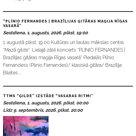
“PLÍNIO FERNANDES | BRAZĪLIJAS ĢITĀRAS MAĢIJA RĪGAS
VASARĀ”
Sestdiena, 1. augusts, 2026. plkst. 19:00
1. augustā plkst. 19.00 Kultūras un tautas mākslas centra
“Mazā ģilde” Lielajā zālē koncerts “PLÍNIO FERNANDES |
Brazīlijas ģitāras maģija Rīgas vasarā” Piedalās Plīnio
Fernandess (Plínio Fernandes)/ klasiskā ģitāra/ Brazīlija
Biļetes …
TTMS “ĢILDE” IZSTĀDE “VASARAS RITMI”
Sestdiena, 1. augusts, 2026. plkst. 00:00
Līdz 9. septembris, 2026. plkst. 20:00