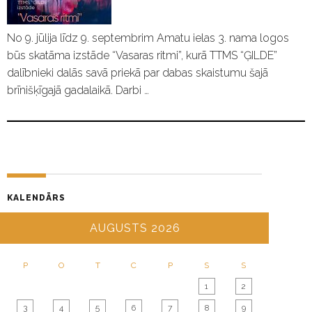
No 9. jūlija līdz 9. septembrim Amatu ielas 3. nama logos
būs skatāma izstāde “Vasaras ritmi”, kurā TTMS “ĢILDE”
dalībnieki dalās savā priekā par dabas skaistumu šajā
brīnišķīgajā gadalaikā. Darbi …
KALENDĀRS
AUGUSTS 2026
P
O
T
C
P
S
S
1
2
3
4
5
6
7
8
9