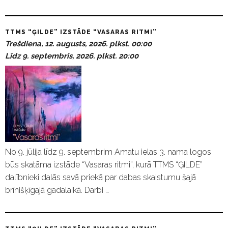
TTMS “ĢILDE” IZSTĀDE “VASARAS RITMI”
Trešdiena, 12. augusts, 2026. plkst. 00:00
Līdz 9. septembris, 2026. plkst. 20:00
No 9. jūlija līdz 9. septembrim Amatu ielas 3. nama logos
būs skatāma izstāde “Vasaras ritmi”, kurā TTMS “ĢILDE”
dalībnieki dalās savā priekā par dabas skaistumu šajā
brīnišķīgajā gadalaikā. Darbi …