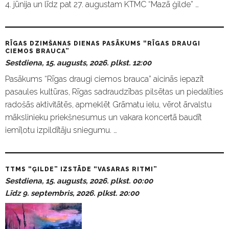
4. jūnija un līdz pat 27. augustam KTMC “Mazā ģilde” …
RĪGAS DZIMŠANAS DIENAS PASĀKUMS “RĪGAS DRAUGI
CIEMOS BRAUCA”
Sestdiena, 15. augusts, 2026. plkst. 12:00
Pasākums “Rīgas draugi ciemos brauca” aicinās iepazīt
pasaules kultūras, Rīgas sadraudzības pilsētas un piedalīties
radošās aktivitātēs, apmeklēt Grāmatu ielu, vērot ārvalstu
mākslinieku priekšnesumus un vakara koncertā baudīt
iemīļotu izpildītāju sniegumu. …
TTMS “ĢILDE” IZSTĀDE “VASARAS RITMI”
Sestdiena, 15. augusts, 2026. plkst. 00:00
Līdz 9. septembris, 2026. plkst. 20:00