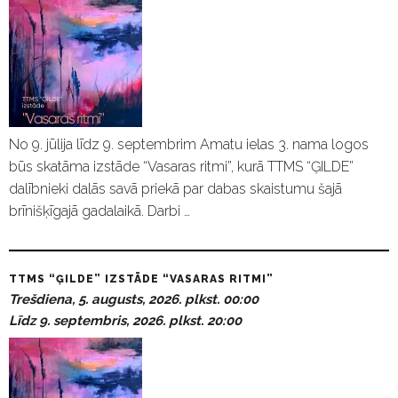
No 9. jūlija līdz 9. septembrim Amatu ielas 3. nama logos
būs skatāma izstāde “Vasaras ritmi”, kurā TTMS “ĢILDE”
dalībnieki dalās savā priekā par dabas skaistumu šajā
brīnišķīgajā gadalaikā. Darbi …
TTMS “ĢILDE” IZSTĀDE “VASARAS RITMI”
Trešdiena, 5. augusts, 2026. plkst. 00:00
Līdz 9. septembris, 2026. plkst. 20:00