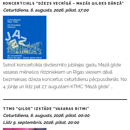
KONCERTCIKLS “DŽEZS VECRĪGĀ – MAZĀS ĢILDES DĀRZĀ”
Ceturtdiena, 6. augusts, 2026. plkst. 17:00
Svinot koncertcikla divdesmito jubilejas gadu, Mazā ģilde
vasaras mēnešos rīdziniekiem un Rīgas viesiem dāvā
bezmaksas džeza koncertus ceturtdienu pēcpusdienās. No
4. jūnija un līdz pat 27. augustam KTMC “Mazā ģilde” …
TTMS “ĢILDE” IZSTĀDE “VASARAS RITMI”
Ceturtdiena, 6. augusts, 2026. plkst. 00:00
Līdz 9. septembris, 2026. plkst. 20:00