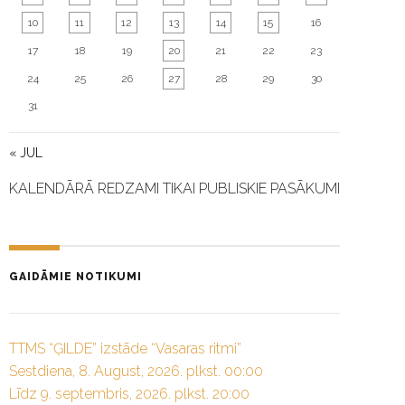
10
11
12
13
14
15
16
17
18
19
20
21
22
23
24
25
26
27
28
29
30
31
« JUL
KALENDĀRĀ REDZAMI TIKAI PUBLISKIE PASĀKUMI
GAIDĀMIE NOTIKUMI
TTMS “ĢILDE” izstāde “Vasaras ritmi”
Sestdiena, 8. August, 2026. plkst. 00:00
Līdz 9. septembris, 2026. plkst. 20:00