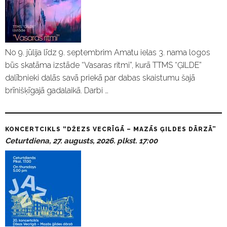
No 9. jūlija līdz 9. septembrim Amatu ielas 3. nama logos
būs skatāma izstāde “Vasaras ritmi”, kurā TTMS “ĢILDE”
dalībnieki dalās savā priekā par dabas skaistumu šajā
brīnišķīgajā gadalaikā. Darbi …
KONCERTCIKLS “DŽEZS VECRĪGĀ – MAZĀS ĢILDES DĀRZĀ”
Ceturtdiena, 27. augusts, 2026. plkst. 17:00