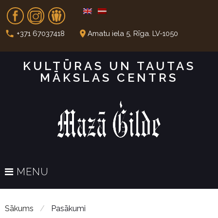
S
Fb
In
Dr
k
i
call
place
+371 67037418
Amatu iela 5, Rīga. LV-1050
p
t
KULTŪRAS UN TAUTAS
o
MĀKSLAS CENTRS
c
o
n
t
e
n
t
MENU
Sākums
/
Pasākumi