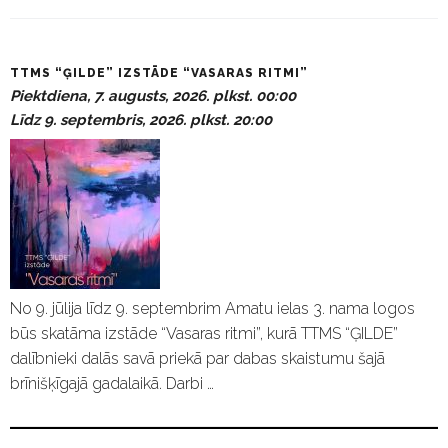
P
TTMS “ĢILDE” IZSTĀDE “VASARAS RITMI”
a
Piektdiena, 7. augusts, 2026. plkst. 00:00
s
Līdz 9. septembris, 2026. plkst. 20:00
ā
k
u
m
i
No 9. jūlija līdz 9. septembrim Amatu ielas 3. nama logos
būs skatāma izstāde “Vasaras ritmi”, kurā TTMS “ĢILDE”
dalībnieki dalās savā priekā par dabas skaistumu šajā
brīnišķīgajā gadalaikā. Darbi …