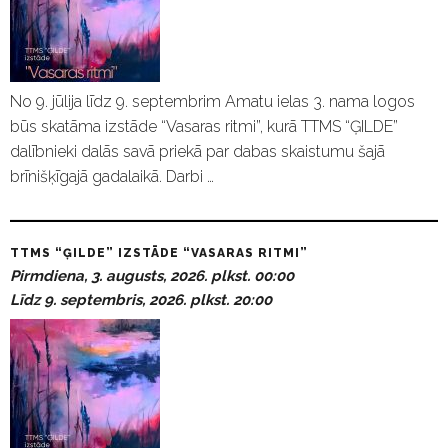
No 9. jūlija līdz 9. septembrim Amatu ielas 3. nama logos
būs skatāma izstāde “Vasaras ritmi”, kurā TTMS “ĢILDE”
dalībnieki dalās savā priekā par dabas skaistumu šajā
brīnišķīgajā gadalaikā. Darbi …
TTMS “ĢILDE” IZSTĀDE “VASARAS RITMI”
Pirmdiena, 3. augusts, 2026. plkst. 00:00
Līdz 9. septembris, 2026. plkst. 20:00