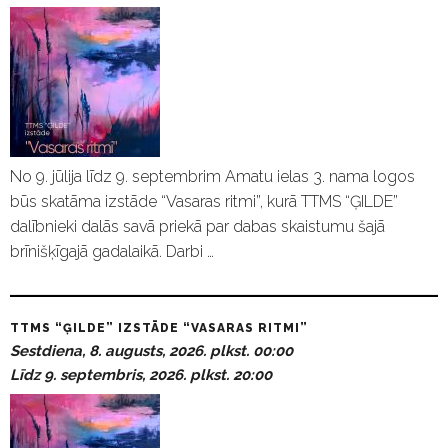
No 9. jūlija līdz 9. septembrim Amatu ielas 3. nama logos
būs skatāma izstāde “Vasaras ritmi”, kurā TTMS “ĢILDE”
dalībnieki dalās savā priekā par dabas skaistumu šajā
brīnišķīgajā gadalaikā. Darbi …
TTMS “ĢILDE” IZSTĀDE “VASARAS RITMI”
Sestdiena, 8. augusts, 2026. plkst. 00:00
Līdz 9. septembris, 2026. plkst. 20:00