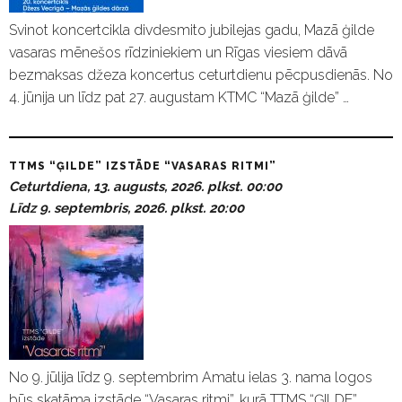
Svinot koncertcikla divdesmito jubilejas gadu, Mazā ģilde
vasaras mēnešos rīdziniekiem un Rīgas viesiem dāvā
bezmaksas džeza koncertus ceturtdienu pēcpusdienās. No
4. jūnija un līdz pat 27. augustam KTMC “Mazā ģilde” …
TTMS “ĢILDE” IZSTĀDE “VASARAS RITMI”
Ceturtdiena, 13. augusts, 2026. plkst. 00:00
Līdz 9. septembris, 2026. plkst. 20:00
No 9. jūlija līdz 9. septembrim Amatu ielas 3. nama logos
būs skatāma izstāde “Vasaras ritmi”, kurā TTMS “ĢILDE”