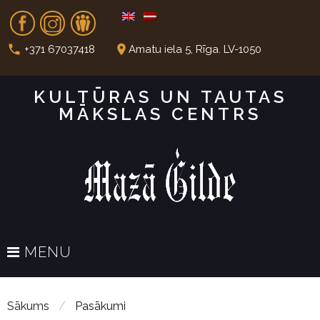
S
Fb
In
Dr
k
i
call
place
+371 67037418
Amatu iela 5, Rīga. LV-1050
p
t
KULTŪRAS UN TAUTAS
o
MĀKSLAS CENTRS
c
o
n
t
e
n
t
MENU
Sākums
/
Pasākumi