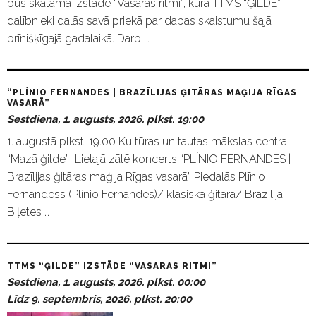
būs skatāma izstāde “Vasaras ritmi”, kurā TTMS “ĢILDE”
dalībnieki dalās savā priekā par dabas skaistumu šajā
brīnišķīgajā gadalaikā. Darbi …
“PLÍNIO FERNANDES | BRAZĪLIJAS ĢITĀRAS MAĢIJA RĪGAS
VASARĀ”
Sestdiena, 1. augusts, 2026. plkst. 19:00
1. augustā plkst. 19.00 Kultūras un tautas mākslas centra
“Mazā ģilde” Lielajā zālē koncerts “PLÍNIO FERNANDES |
Brazīlijas ģitāras maģija Rīgas vasarā” Piedalās Plīnio
Fernandess (Plínio Fernandes)/ klasiskā ģitāra/ Brazīlija
Biļetes …
TTMS “ĢILDE” IZSTĀDE “VASARAS RITMI”
Sestdiena, 1. augusts, 2026. plkst. 00:00
Līdz 9. septembris, 2026. plkst. 20:00