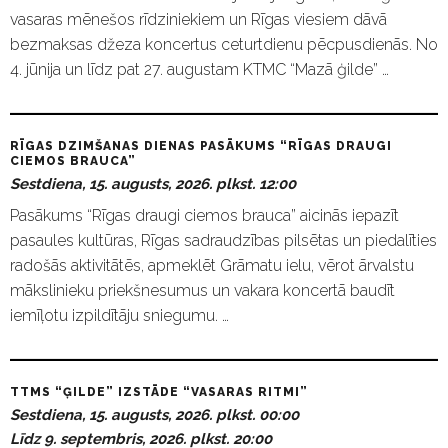
vasaras mēnešos rīdziniekiem un Rīgas viesiem dāvā
bezmaksas džeza koncertus ceturtdienu pēcpusdienās. No
4. jūnija un līdz pat 27. augustam KTMC “Mazā ģilde” …
RĪGAS DZIMŠANAS DIENAS PASĀKUMS “RĪGAS DRAUGI
CIEMOS BRAUCA”
Sestdiena, 15. augusts, 2026. plkst. 12:00
Pasākums “Rīgas draugi ciemos brauca” aicinās iepazīt
pasaules kultūras, Rīgas sadraudzības pilsētas un piedalīties
radošās aktivitātēs, apmeklēt Grāmatu ielu, vērot ārvalstu
mākslinieku priekšnesumus un vakara koncertā baudīt
iemīļotu izpildītāju sniegumu. …
TTMS “ĢILDE” IZSTĀDE “VASARAS RITMI”
Sestdiena, 15. augusts, 2026. plkst. 00:00
Līdz 9. septembris, 2026. plkst. 20:00