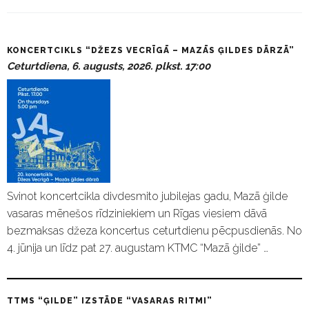
P
KONCERTCIKLS “DŽEZS VECRĪGĀ – MAZĀS ĢILDES DĀRZĀ”
a
Ceturtdiena, 6. augusts, 2026. plkst. 17:00
s
ā
k
u
m
i
Svinot koncertcikla divdesmito jubilejas gadu, Mazā ģilde
vasaras mēnešos rīdziniekiem un Rīgas viesiem dāvā
bezmaksas džeza koncertus ceturtdienu pēcpusdienās. No
4. jūnija un līdz pat 27. augustam KTMC “Mazā ģilde” …
TTMS “ĢILDE” IZSTĀDE “VASARAS RITMI”