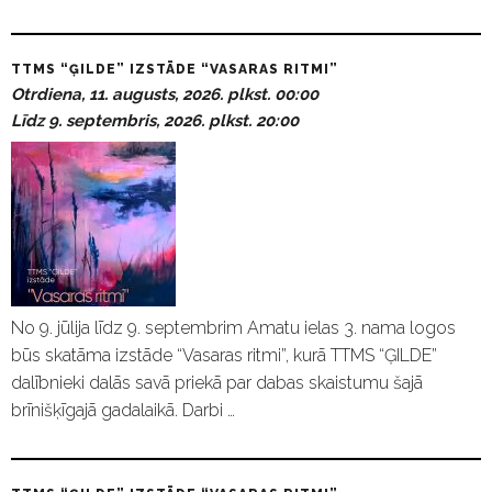
TTMS “ĢILDE” IZSTĀDE “VASARAS RITMI”
Otrdiena, 11. augusts, 2026. plkst. 00:00
Līdz 9. septembris, 2026. plkst. 20:00
No 9. jūlija līdz 9. septembrim Amatu ielas 3. nama logos
būs skatāma izstāde “Vasaras ritmi”, kurā TTMS “ĢILDE”
dalībnieki dalās savā priekā par dabas skaistumu šajā
brīnišķīgajā gadalaikā. Darbi …