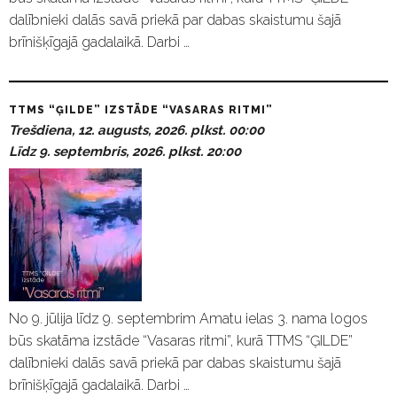
dalībnieki dalās savā priekā par dabas skaistumu šajā
brīnišķīgajā gadalaikā. Darbi …
TTMS “ĢILDE” IZSTĀDE “VASARAS RITMI”
Trešdiena, 12. augusts, 2026. plkst. 00:00
Līdz 9. septembris, 2026. plkst. 20:00
No 9. jūlija līdz 9. septembrim Amatu ielas 3. nama logos
būs skatāma izstāde “Vasaras ritmi”, kurā TTMS “ĢILDE”
dalībnieki dalās savā priekā par dabas skaistumu šajā
brīnišķīgajā gadalaikā. Darbi …