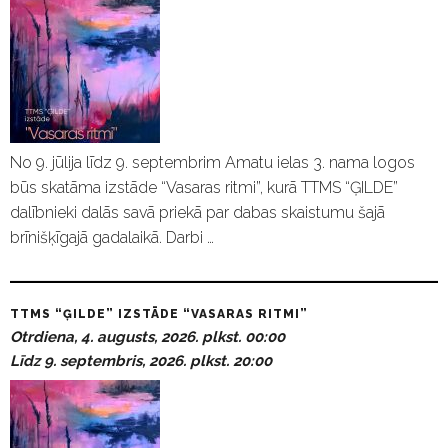
No 9. jūlija līdz 9. septembrim Amatu ielas 3. nama logos
būs skatāma izstāde “Vasaras ritmi”, kurā TTMS “ĢILDE”
dalībnieki dalās savā priekā par dabas skaistumu šajā
brīnišķīgajā gadalaikā. Darbi …
TTMS “ĢILDE” IZSTĀDE “VASARAS RITMI”
Otrdiena, 4. augusts, 2026. plkst. 00:00
Līdz 9. septembris, 2026. plkst. 20:00