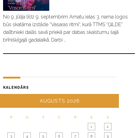
No 9. jūlija līdz 9. septembrim Amatu ielas 3. nama logos
būs skatāma izstāde “Vasaras ritmi”, kurā TTMS “ĢILDE”
dalībnieki dalās savā priekā par dabas skaistumu šajā
brīnišķīgajā gadalaikā. Darbi …
KALENDĀRS
AUGUSTS 2026
P
O
T
C
P
S
S
1
2
3
4
5
6
7
8
9