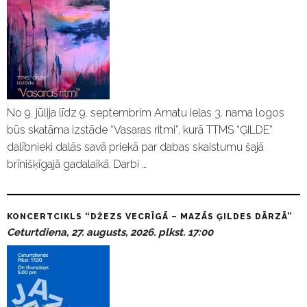
No 9. jūlija līdz 9. septembrim Amatu ielas 3. nama logos
būs skatāma izstāde “Vasaras ritmi”, kurā TTMS “ĢILDE”
dalībnieki dalās savā priekā par dabas skaistumu šajā
brīnišķīgajā gadalaikā. Darbi …
KONCERTCIKLS “DŽEZS VECRĪGĀ – MAZĀS ĢILDES DĀRZĀ”
Ceturtdiena, 27. augusts, 2026. plkst. 17:00