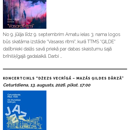
No 9. jūlija līdz 9. septembrim Amatu ielas 3. nama logos
būs skatāma izstāde “Vasaras ritmi”, kurā TTMS “ĢILDE”
dalībnieki dalās savā priekā par dabas skaistumu šajā
brīnišķīgajā gadalaikā. Darbi …
KONCERTCIKLS “DŽEZS VECRĪGĀ – MAZĀS ĢILDES DĀRZĀ”
Ceturtdiena, 13. augusts, 2026. plkst. 17:00