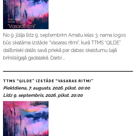
No 9. jūlija līdz 9. septembrim Amatu ielas 3. nama logos
būs skatāma izstāde “Vasaras ritmi”, kurā TTMS “ĢILDE”
dalībnieki dalās savā priekā par dabas skaistumu šajā
brīnišķīgajā gadalaikā. Darbi …
TTMS “ĢILDE” IZSTĀDE “VASARAS RITMI”
Piektdiena, 7. augusts, 2026. plkst. 00:00
Līdz 9. septembris, 2026. plkst. 20:00