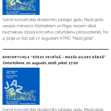
Svinot koncertcikla divdesmito jubilejas gadu, Mazā ģilde
vasaras mēnešos rīdziniekiem un Rīgas viesiem dāvā
bezmaksas džeza koncertus ceturtdienu pēcpusdienās. No
4. jūnija un līdz pat 27. augustam KTMC “Mazā ģilde” …
KONCERTCIKLS “DŽEZS VECRĪGĀ – MAZĀS ĢILDES DĀRZĀ”
Ceturtdiena, 20. augusts, 2026. plkst. 17:00
Svinot koncertcikla divdesmito jubilejas gadu, Mazā ģilde