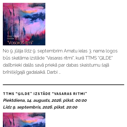
No 9. jūlija līdz 9. septembrim Amatu ielas 3. nama logos
būs skatāma izstāde “Vasaras ritmi”, kurā TTMS “ĢILDE”
dalībnieki dalās savā priekā par dabas skaistumu šajā
brīnišķīgajā gadalaikā. Darbi …
TTMS “ĢILDE” IZSTĀDE “VASARAS RITMI”
Piektdiena, 14. augusts, 2026. plkst. 00:00
Līdz 9. septembris, 2026. plkst. 20:00