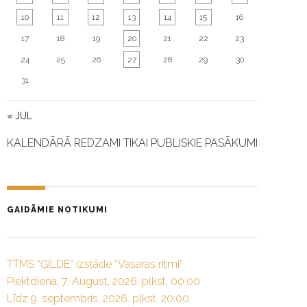
10
11
12
13
14
15
16
17
18
19
20
21
22
23
24
25
26
27
28
29
30
31
« JUL
KALENDĀRĀ REDZAMI TIKAI PUBLISKIE PASĀKUMI
GAIDĀMIE NOTIKUMI
TTMS “ĢILDE” izstāde “Vasaras ritmi”
Piektdiena, 7. August, 2026. plkst. 00:00
Līdz 9. septembris, 2026. plkst. 20:00