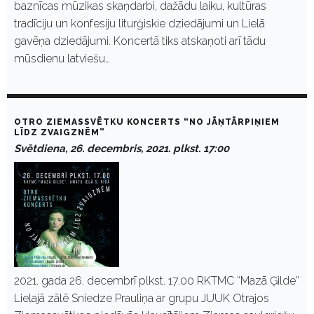
baznīcas mūzikas skaņdarbi, dažādu laiku, kultūras
tradīciju un konfesiju liturģiskie dziedājumi un Lielā
gavēņa dziedājumi. Koncertā tiks atskaņoti arī tādu
mūsdienu latviešu…
OTRO ZIEMASSVĒTKU KONCERTS “NO JĀŅTĀRPIŅIEM
LĪDZ ZVAIGZNĒM”
Svētdiena, 26. decembris, 2021. plkst. 17:00
2021. gada 26. decembrī plkst. 17.00 RKTMC “Mazā Ģilde”
Lielajā zālē Sniedze Prauliņa ar grupu JUUK Otrajos