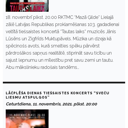
18. novembrī plkst. 20.00 RKTMC “Mazā Ģilde” Lielajā
zālē Latvijas Republikas proklamēšanas 103. gadadienai
veltītā tiešsaistes koncertā “Tautas laiks” muzicēs Jānis
Lūsēns un Zigfrīds Muktupāvels. Mūzika un dzeja kā
spēcinošs avots, kurā smelties spēku pārvērst
pārdrošākos sapņus realitātē, stiprināt savu ticību un
sajust lepnumu un mīlestību pret savu zemi un tautu.
Abu mākslinieku radošais tandēms…
LĀČPLĒŠA DIENAS TIEŠSAISTES KONCERTS “SVEČU
LIESMU ATSPULGOS”
Ceturtdiena, 11. novembris, 2021. plkst. 20:00