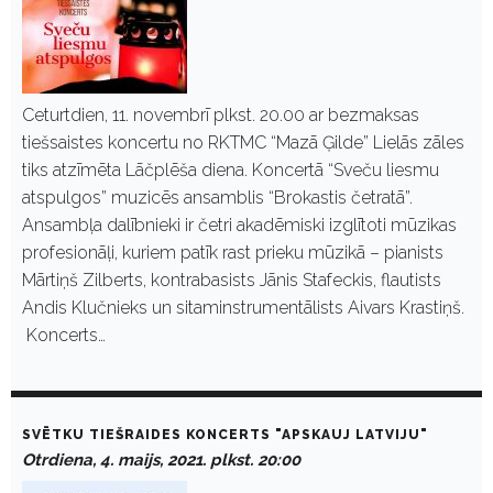
Ceturtdien, 11. novembrī plkst. 20.00 ar bezmaksas
tiešsaistes koncertu no RKTMC “Mazā Ģilde” Lielās zāles
tiks atzīmēta Lāčplēša diena. Koncertā “Sveču liesmu
atspulgos” muzicēs ansamblis “Brokastis četratā”.
Ansambļa dalībnieki ir četri akadēmiski izglītoti mūzikas
profesionāļi, kuriem patīk rast prieku mūzikā – pianists
Mārtiņš Zilberts, kontrabasists Jānis Stafeckis, flautists
Andis Klučnieks un sitaminstrumentālists Aivars Krastiņš.
Koncerts…
SVĒTKU TIEŠRAIDES KONCERTS "APSKAUJ LATVIJU"
Otrdiena, 4. maijs, 2021. plkst. 20:00