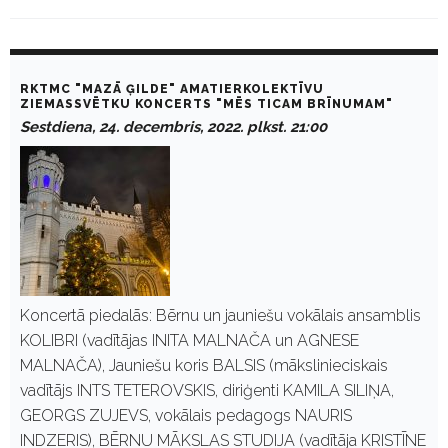
C
a
RKTMC "MAZĀ ĢILDE" AMATIERKOLEKTĪVU
t
ZIEMASSVĒTKU KONCERTS "MĒS TICAM BRĪNUMAM"
e
Sestdiena, 24. decembris, 2022. plkst. 21:00
g
o
r
y
:
E
-
K
u
l
t
Koncertā piedalās: Bērnu un jauniešu vokālais ansamblis
u
KOLIBRI (vadītājas INITA MALNAČA un AGNESE
r
a
MALNAČA), Jauniešu koris BALSIS (mākslinieciskais
vadītājs INTS TETEROVSKIS, diriģenti KAMILA SILIŅA,
GEORGS ZUJEVS, vokālais pedagogs NAURIS
INDZERIS), BĒRNU MĀKSLAS STUDIJA (vadītāja KRISTĪNE