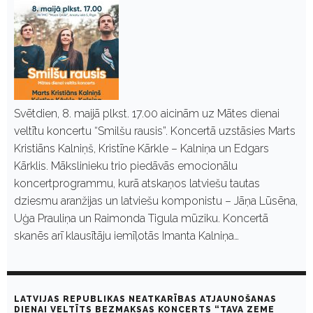
Svētdien, 8. maijā plkst. 17.00 aicinām uz Mātes dienai
veltītu koncertu “Smilšu rausis”. Koncertā uzstāsies Marts
Kristiāns Kalniņš, Kristīne Kārkle – Kalniņa un Edgars
Kārklis. Mākslinieku trio piedāvās emocionālu
koncertprogrammu, kurā atskaņos latviešu tautas
dziesmu aranžijas un latviešu komponistu – Jāņa Lūsēna,
Uģa Prauliņa un Raimonda Tigula mūziku. Koncertā
skanēs arī klausītāju iemīļotās Imanta Kalniņa…
LATVIJAS REPUBLIKAS NEATKARĪBAS ATJAUNOŠANAS
DIENAI VELTĪTS BEZMAKSAS KONCERTS “TAVA ZEME