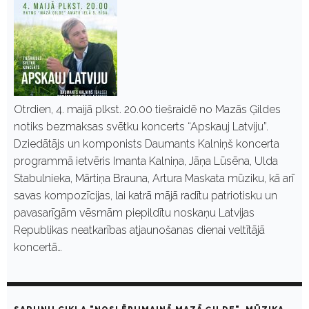
Otrdien, 4. maijā plkst. 20.00 tiešraidē no Mazās Ģildes
notiks bezmaksas svētku koncerts “Apskauj Latviju”.
Dziedātājs un komponists Daumants Kalniņš koncerta
programmā ietvēris Imanta Kalniņa, Jāņa Lūsēna, Ulda
Stabulnieka, Mārtiņa Brauna, Artura Maskata mūziku, kā arī
savas kompozīcijas, lai katrā mājā radītu patriotisku un
pavasarīgām vēsmām piepildītu noskaņu Latvijas
Republikas neatkarības atjaunošanas dienai veltītājā
koncertā…