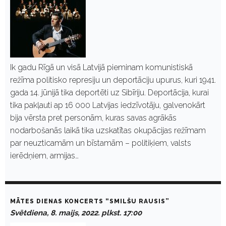
Ik gadu Rīgā un visā Latvijā pieminam komunistiskā
režīma politisko represiju un deportāciju upurus, kuri 1941.
gada 14. jūnijā tika deportēti uz Sibīriju. Deportācija, kurai
tika pakļauti ap 16 000 Latvijas iedzīvotāju, galvenokārt
bija vērsta pret personām, kuras savas agrākās
nodarbošanās laikā tika uzskatītas okupācijas režīmam
par neuzticamām un bīstamām – politiķiem, valsts
ierēdņiem, armijas…
MĀTES DIENAS KONCERTS “SMILŠU RAUSIS”
Svētdiena, 8. maijs, 2022. plkst. 17:00