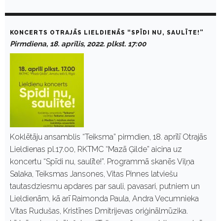
KONCERTS OTRAJĀS LIELDIENĀS “SPĪDI NU, SAULĪTE!”
Pirmdiena, 18. aprīlis, 2022. plkst. 17:00
Koklētāju ansamblis “Teiksma” pirmdien, 18. aprīlī Otrajās
Lieldienas pl.17.00, RKTMC “Mazā Ģilde” aicina uz
koncertu “Spīdi nu, saulīte!”. Programmā skanēs Viļņa
Salaka, Teiksmas Jansones, Vitas Pinnes latviešu
tautasdziesmu apdares par sauli, pavasari, putniem un
Lieldienām, kā arī Raimonda Paula, Andra Vecumnieka
Vitas Rudušas, Kristīnes Dmitrijevas oriģinālmūzika.