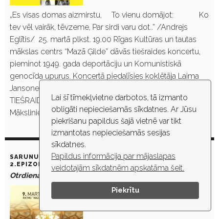
„Es visas domas aizmirstu, To vienu domājot: Ko
tev vēl vairāk, tēvzeme, Par sirdi varu dot..” /Andrejs
Eglītis/ 25. martā plkst. 19.00 Rīgas Kultūras un tautas
mākslas centrs “Mazā Ģilde” dāvās tiešraides koncertu,
pieminot 1949. gada deportāciju un Komunistiskā
genocīda upurus. Koncertā piedalīsies koklētāja Laima
Jansone un dziedātāja Anta Eņģele. KONCERTA
Lai šī tīmekļvietne darbotos, tā izmanto
TIEŠRAIDE ŠEIT: https://youtu.be/mH6dhZTNdfY
obligāti nepieciešamās sīkdatnes. Ar Jūsu
Mākslinieces…
piekrišanu papildus šajā vietnē var tikt
izmantotas nepieciešamās sesijas
sīkdatnes.
Papildus informācija par mājaslapas
SARUNU CIKLS „NOSLĒPUMAINĀ MAZĀ ĢILDE”. DEJA. _
2.EPIZODE
veidotajām sīkdatnēm apskatāma šeit.
Otrdiena, 9. marts, 2021. plkst. 19:00
Piekrītu