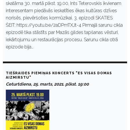
skatāma 30. martā plkst. 19.00, Ints Teterovskis ikvienam
interesentam piedāvās ieskatīties ēkas kultūras dzīves
norisēs, pievēršoties kormūzikai. 3. epizodi SKATIES
ŠEIT: https://youtu.be/2aDPmTXJt-4 Pirmajā sarunu cikla
epizodē tika stāstīts par Mazās ģildes tapšanas vēsturi,
iekārtojumu un restaurācijas procesu. Sarunu cikla otrā
epizode bija…
TIEŠRAIDES PIEMIŅAS KONCERTS "ES VISAS DOMAS
AIZMIRSTU"
Ceturtdiena, 25. marts, 2021. plkst. 19:00