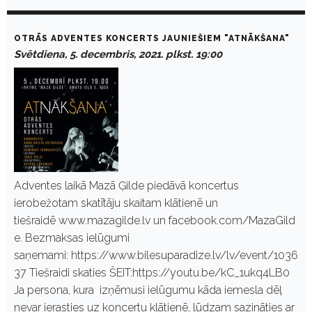
OTRĀS ADVENTES KONCERTS JAUNIEŠIEM "ATNĀKŠANA"
Svētdiena, 5. decembris, 2021. plkst. 19:00
Adventes laikā Mazā Ģilde piedāvā koncertus
ierobežotam skatītāju skaitam klātienē un
tiešraidē www.mazagilde.lv un facebook.com/MazaGild
e. Bezmaksas ielūgumi
saņemami: https://www.bilesuparadize.lv/lv/event/1036
37 Tiešraidi skaties ŠEIT:https://youtu.be/kC_1ukq4LB0
Ja persona, kura izņēmusi ielūgumu kāda iemesla dēļ
nevar ierasties uz koncertu klātienē, lūdzam sazināties ar