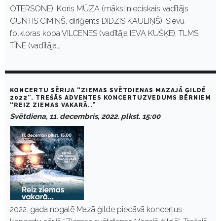
OTERSONE), Koris MŪZA (mākslinieciskais vadītājs
GUNTIS CIMIŅŠ, diriģents DIDZIS KAULIŅŠ), Sievu
folkloras kopa VILCENES (vadītāja IEVA KUŠĶE), TLMS
TĪNE (vadītāja…
KONCERTU SĒRIJA “ZIEMAS SVĒTDIENAS MAZAJĀ ĢILDĒ
2022”. TREŠĀS ADVENTES KONCERTUZVEDUMS BĒRNIEM
“REIZ ZIEMAS VAKARĀ..”
Svētdiena, 11. decembris, 2022. plkst. 15:00
2022. gada nogalē Mazā ģilde piedāvā koncertus