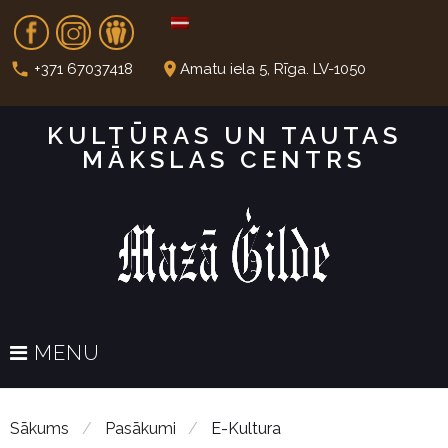
S
Fb
In
Dr
k
i
call
place
+371 67037418
Amatu iela 5, Rīga. LV-1050
p
t
KULTŪRAS UN TAUTAS
o
MĀKSLAS CENTRS
c
o
n
t
e
n
t
MENU
Sākums
/
Pasākumi
/
E-Kultura