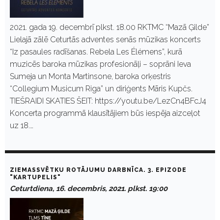
2021. gada 19. decembrī plkst. 18.00 RKTMC “Mazā Ģilde”
Lielajā zālē Ceturtās adventes senās mūzikas koncerts
“Iz pasaules radīšanas. Rebela Les Élémens”, kurā
muzicēs baroka mūzikas profesionāļi – soprāni Ieva
Sumeja un Monta Martinsone, baroka orķestris
“Collegium Musicum Riga” un diriģents Māris Kupčs.
TIEŠRAIDI SKATIES ŠEIT: https://youtu.be/LezCn4BFcJ4
Koncerta programmā klausītājiem būs iespēja aizceļot
uz 18.…
ZIEMASSVĒTKU ROTĀJUMU DARBNĪCA. 3. EPIZODE
"KARTUPELIS"
Ceturtdiena, 16. decembris, 2021. plkst. 19:00