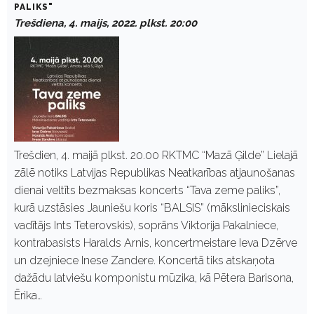
PALIKS"
Trešdiena, 4. maijs, 2022. plkst. 20:00
Trešdien, 4. maijā plkst. 20.00 RKTMC “Mazā Ģilde” Lielajā
zālē notiks Latvijas Republikas Neatkarības atjaunošanas
dienai veltīts bezmaksas koncerts “Tava zeme paliks”,
kurā uzstāsies Jauniešu koris “BALSIS” (mākslinieciskais
vadītājs Ints Teterovskis), soprāns Viktorija Pakalniece,
kontrabasists Haralds Arnis, koncertmeistare Ieva Dzērve
un dzejniece Inese Zandere. Koncertā tiks atskaņota
dažādu latviešu komponistu mūzika, kā Pētera Barisona,
Ērika…