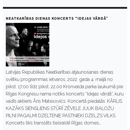
NEATKARĪBAS DIENAS KONCERTS “IDEJAS VĀRDĀ”
Latvijas Republikas Neatkarības atjaunošanas dienas
svētku programmas ietvaros, 2022. gada 4. maijā no
plkst. 17.00 līdz plkst. 22.00 Kronvalda parka laukumā pie
Rīgas Kongresu nama notiks koncerts “Idejas vārdā”, kuru
vadīs aktieris Āris Matesovičs. Koncertā piedalās: KĀRLIS
KAZĀKS SIENSLIENS STŪRĪ ZĒVELE JUUK BALOŽU
PILNI PAGALMI DZELTENIE PASTNIEKI DZELZS VILKS
Koncerts tiks translēts tiešraidē Rīgas domes…