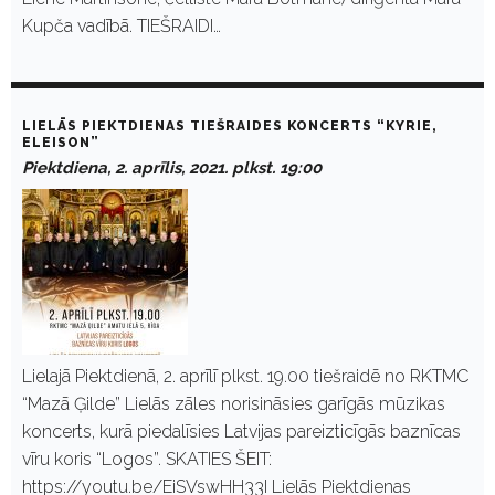
Kupča vadībā. TIEŠRAIDI…
LIELĀS PIEKTDIENAS TIEŠRAIDES KONCERTS “KYRIE,
ELEISON”
Piektdiena, 2. aprīlis, 2021. plkst. 19:00
Lielajā Piektdienā, 2. aprīlī plkst. 19.00 tiešraidē no RKTMC
“Mazā Ģilde” Lielās zāles norisināsies garīgās mūzikas
koncerts, kurā piedalīsies Latvijas pareizticīgās baznīcas
vīru koris “Logos”. SKATIES ŠEIT:
https://youtu.be/EiSVswHH33I Lielās Piektdienas