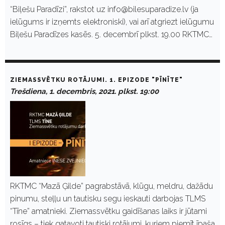
“Biļešu Paradīzi”, rakstot uz info@bilesuparadize.lv (ja
ielūgums ir izņemts elektroniski), vai arī atgriezt ielūgumu
Biļešu Paradīzes kasēs. 5. decembrī plkst. 19.00 RKTMC…
ZIEMASSVĒTKU ROTĀJUMI. 1. EPIZODE "PĪNĪTE"
Trešdiena, 1. decembris, 2021. plkst. 19:00
RKTMC “Mazā Ģilde” pagrabstāvā, klūgu, meldru, dažādu
pinumu, steļļu un tautisku segu ieskauti darbojas TLMS
“Tīne” amatnieki. Ziemassvētku gaidīšanas laiks ir jūtami
rosīgs – tiek gatavoti tautiski rotājumi, kuriem piemīt īpaša