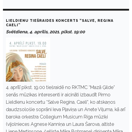
LIELDIENU TIEŠRAIDES KONCERTS “SALVE, REGINA
CAELI”
Svētdiena, 4. aprīlis, 2021. plkst. 19:00
4. aprīlī plkst. 19.00 tiešraidē no RKTMC “Mazā Ģilde”
senās mūzikas interesenti ir aicināti izbaudīt Pirmo
Lieldienu koncertu “Salve Regina, Caeli”, ko atskaņos
daudzsološie soprāni Ieva Pļaviņa un Anete Viļuma, kā arī
baroka orķestra Collegium Musicum Riga mūziķi
(vijolnieces Agnese Kanniņa un Laura Šarova, altiste
Liene Martinsone, čelliste Māra Botmane) diriģenta Māra