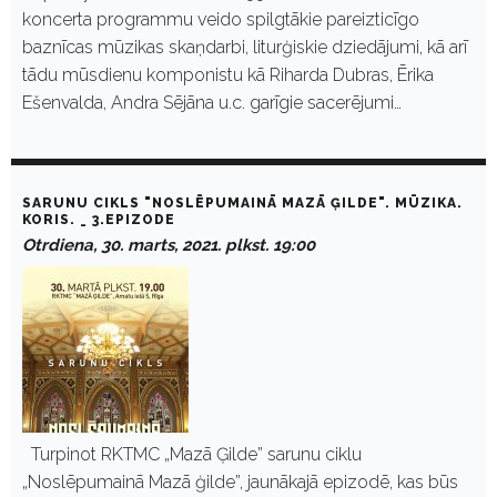
koncerta programmu veido spilgtākie pareizticīgo
baznīcas mūzikas skaņdarbi, liturģiskie dziedājumi, kā arī
tādu mūsdienu komponistu kā Riharda Dubras, Ērika
Ešenvalda, Andra Sējāna u.c. garīgie sacerējumi…
SARUNU CIKLS "NOSLĒPUMAINĀ MAZĀ ĢILDE". MŪZIKA.
KORIS. _ 3.EPIZODE
Otrdiena, 30. marts, 2021. plkst. 19:00
Turpinot RKTMC „Mazā Ģilde” sarunu ciklu
„Noslēpumainā Mazā ģilde”, jaunākajā epizodē, kas būs