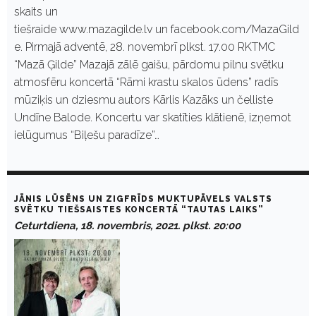
skaits un
tiešraide www.mazagilde.lv un facebook.com/MazaGild
e. Pirmajā adventē, 28. novembrī plkst. 17.00 RKTMC
“Mazā Ģilde” Mazajā zālē gaišu, pārdomu pilnu svētku
atmosfēru koncertā “Rāmi krastu skalos ūdens” radīs
mūziķis un dziesmu autors Kārlis Kazāks un čelliste
Undīne Balode. Koncertu var skatīties klātienē, izņemot
ielūgumus “Biļešu paradīze”…
JĀNIS LŪSĒNS UN ZIGFRĪDS MUKTUPĀVELS VALSTS
SVĒTKU TIEŠSAISTES KONCERTĀ “TAUTAS LAIKS”
Ceturtdiena, 18. novembris, 2021. plkst. 20:00