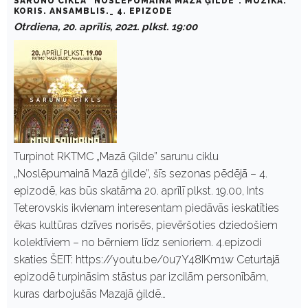
SARUNU CIKLA "NOSLĒPUMAINĀ MAZĀ ĢILDE". MŪZIKA.
KORIS. ANSAMBLIS._ 4. EPIZODE
Otrdiena, 20. aprīlis, 2021. plkst. 19:00
Turpinot RKTMC „Mazā Ģilde” sarunu ciklu
„Noslēpumainā Mazā ģilde”, šīs sezonas pēdējā – 4.
epizodē, kas būs skatāma 20. aprīlī plkst. 19.00, Ints
Teterovskis ikvienam interesentam piedāvās ieskatīties
ēkas kultūras dzīves norisēs, pievēršoties dziedošiem
kolektīviem – no bērniem līdz senioriem. 4.epizodi
skaties ŠEIT: https://youtu.be/0u7Y48IKm1w Ceturtajā
epizodē turpināsim stāstus par izcilām personībām,
kuras darbojušās Mazajā ģildē…