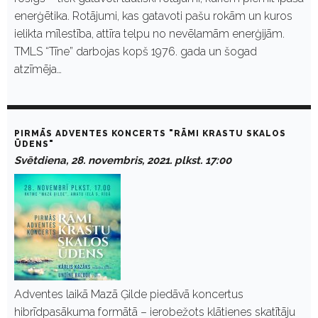
enerģētika. Rotājumi, kas gatavoti pašu rokām un kuros
ielikta mīlestība, attīra telpu no nevēlamām enerģijām.
TMLS “Tīne” darbojas kopš 1976. gada un šogad
atzīmēja…
PIRMĀS ADVENTES KONCERTS "RĀMI KRASTU SKALOS
ŪDENS"
Svētdiena, 28. novembris, 2021. plkst. 17:00
Adventes laikā Mazā Ģilde piedāvā koncertus
hibrīdpasākuma formātā – ierobežots klātienes skatītāju