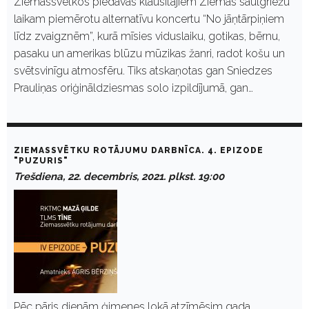
Ziemassvētkos piedāvās klausītājiem Ziemas saulgriežu
laikam piemērotu alternatīvu koncertu “No jāņtārpiņiem
līdz zvaigznēm”, kurā mīsies viduslaiku, gotikas, bērnu,
pasaku un amerikas blūzu mūzikas žanri, radot košu un
svētsvinīgu atmosfēru. Tiks atskaņotas gan Sniedzes
Prauliņas oriģināldziesmas solo izpildījumā, gan…
ZIEMASSVĒTKU ROTĀJUMU DARBNĪCA. 4. EPIZODE
"PUZURIS"
Trešdiena, 22. decembris, 2021. plkst. 19:00
Pēc pāris dienām ģimenes lokā atzīmēsim gada