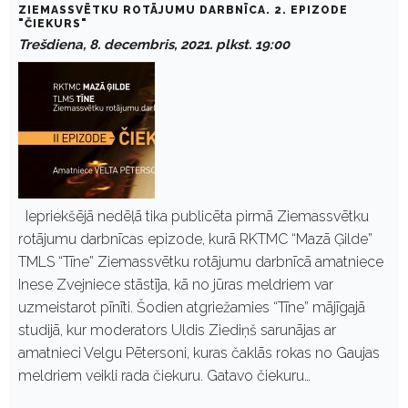
ZIEMASSVĒTKU ROTĀJUMU DARBNĪCA. 2. EPIZODE
"ČIEKURS"
Trešdiena, 8. decembris, 2021. plkst. 19:00
Iepriekšējā nedēļā tika publicēta pirmā Ziemassvētku
rotājumu darbnīcas epizode, kurā RKTMC “Mazā Ģilde”
TMLS “Tīne” Ziemassvētku rotājumu darbnīcā amatniece
Inese Zvejniece stāstīja, kā no jūras meldriem var
uzmeistarot pīnīti. Šodien atgriežamies “Tīne” mājīgajā
studijā, kur moderators Uldis Ziediņš sarunājas ar
amatnieci Velgu Pētersoni, kuras čaklās rokas no Gaujas
meldriem veikli rada čiekuru. Gatavo čiekuru…