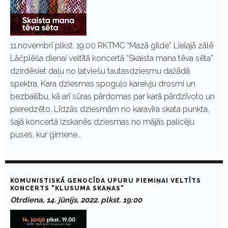
11.novembrī plkst. 19.00 RKTMC “Mazā ģilde” Lielajā zālē
Lāčplēša dienai veltītā koncertā “Skaista mana tēva sēta”
dzirdēsiet daļu no latviešu tautasdziesmu dažādā
spektra. Kara dziesmas spoguļo kareivju drosmi un
bezbailību, kā arī sūras pārdomas par karā pārdzīvoto un
pieredzēto. Līdzās dziesmām no karavīra skata punkta,
šajā koncertā izskanēs dziesmas no mājās palicēju
puses, kur ģimene…
KOMUNISTISKĀ GENOCĪDA UPURU PIEMIŅAI VELTĪTS
KONCERTS "KLUSUMA SKAŅAS"
Otrdiena, 14. jūnijs, 2022. plkst. 19:00