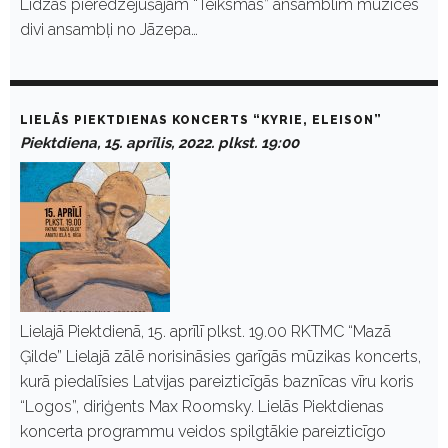
Līdzās pieredzējušajam “Teiksmas” ansamblim muzicēs
divi ansambļi no Jāzepa…
LIELĀS PIEKTDIENAS KONCERTS “KYRIE, ELEISON”
Piektdiena, 15. aprīlis, 2022. plkst. 19:00
Lielajā Piektdienā, 15. aprīlī plkst. 19.00 RKTMC “Mazā
Ģilde” Lielajā zālē norisināsies garīgās mūzikas koncerts,
kurā piedalīsies Latvijas pareizticīgās baznīcas vīru koris
“Logos”, diriģents Max Roomsky. Lielās Piektdienas
koncerta programmu veidos spilgtākie pareizticīgo