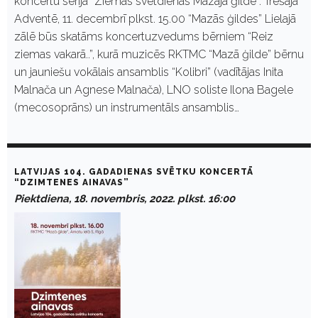
koncertu sērijā “Ziemas svētdienas Mazajā ģildē”. Trešajā
Adventē, 11. decembrī plkst. 15.00 “Mazās ģildes” Lielajā
zālē būs skatāms koncertuzvedums bērniem “Reiz
ziemas vakarā..”, kurā muzicēs RKTMC “Mazā ģilde” bērnu
un jauniešu vokālais ansamblis “Kolibri” (vadītājas Inita
Malnača un Agnese Malnača), LNO soliste Ilona Bagele
(mecosoprāns) un instrumentāls ansamblis…
LATVIJAS 104. GADADIENAS SVĒTKU KONCERTĀ
“DZIMTENES AINAVAS”
Piektdiena, 18. novembris, 2022. plkst. 16:00