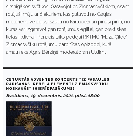
sirsnīgākos svētkos. Gatavojoties Ziemassvētkiem, esam
rotājuši māju ar čiekuriem, kas gatavoti no Gaujas
meldriem, veidojuši saulīti no kartupeļa un pinuši pīnīti, no
kuras var izgatavot gan rotājumus eglītei, gan praktiskas
lietas ikdienai. Pienācis laiks pēdējai RKTMC “Mazā Ģilde”
Ziemassvētku rotājumu darbnīcas epizodei, kurā
amatnieks Agris Bērziņš moderatoram Uldim…
CETURTĀS ADVENTES KONCERTS “IZ PASAULES
RADĪŠANAS. REBELA ELEMENTI ZIEMASSVĒTKU
NOSKAŅĀS” (HIBRĪDPASĀKUMS)
Svētdiena, 19. decembris, 2021. plkst. 18:00