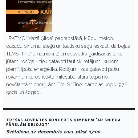
RKTMC “Mazā Ģilde” pagrabstāvā, klūgu, meldru,
dažādu pinumu, steļļu un tautisku segu ieskauti darbojas
TLMS “Tīne” amatnieki. Ziemassvētku gaidīšanas laiks ir
jūtami rosīgs – tiek gatavoti tautiski rotājumi, kuriem
piemīt īpaša enerģētika. Rotājumi, kas gatavoti pašu
rokām un kuros ielikta mīlestība, attīra telpu no
nevēlamām enerģijām. TMLS “Tīne” darbojas kopš 1976.
gada un šogad…
TREŠĀS ADVENTES KONCERTS ĢIMENĒM "AR SNIEGA
PĀRSLĀM DEJOJOT"
Svētdiena, 12. decembris, 2021. plkst. 17:00