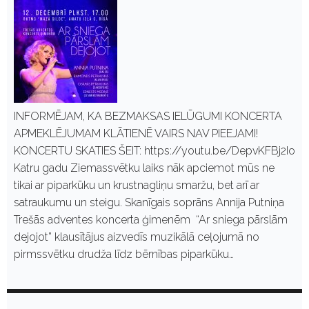
INFORMĒJAM, KA BEZMAKSAS IELŪGUMI KONCERTA
APMEKLĒJUMAM KLĀTIENĒ VAIRS NAV PIEEJAMI!
KONCERTU SKATIES ŠEIT: https://youtu.be/DepvKFBj2Io
Katru gadu Ziemassvētku laiks nāk apciemot mūs ne
tikai ar piparkūku un krustnagliņu smaržu, bet arī ar
satraukumu un steigu. Skanīgais soprāns Annija Putniņa
Trešās adventes koncerta ģimenēm “Ar sniega pārslām
dejojot” klausītājus aizvedīs muzikālā ceļojumā no
pirmssvētku drudža līdz bērnības piparkūku…