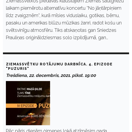
Ziemassvētkos piedāvās klausītājiem Ziemas saulgriežu
laikam piemērotu alternatīvu koncertu “No jāņtārpiņiem
līdz zvaigznēm”, kurā mīsies viduslaiku, gotikas, bērnu,
pasaku un amerikas blūzu mūzikas žanri, radot košu un
svētsvinīgu atmosfēru. Tiks atskaņotas gan Sniedzes
Prauliņas oriģināldziesmas solo izpildījumā, gan…
ZIEMASSVĒTKU ROTĀJUMU DARBNĪCA. 4. EPIZODE
"PUZURIS"
Trešdiena, 22. decembris, 2021. plkst. 19:00
Pēc pāris dienām ģimenes lokā atzīmēsim gada