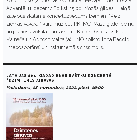
koncertu sērijā “Ziemas svētdienas Mazajā ģildē”. Trešajā
Adventē, 11. decembrī plkst. 15.00 “Mazās ģildes” Lielajā
zālē būs skatāms koncertuzvedums bērniem “Reiz
ziemas vakarā..”, kurā muzicēs RKTMC “Mazā ģilde” bērnu
un jauniešu vokālais ansamblis “Kolibri” (vadītājas Inita
Malnača un Agnese Malnača), LNO soliste Ilona Bagele
(mecosoprāns) un instrumentāls ansamblis…
LATVIJAS 104. GADADIENAS SVĒTKU KONCERTĀ
“DZIMTENES AINAVAS”
Piektdiena, 18. novembris, 2022. plkst. 16:00