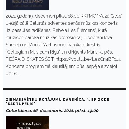
2021. gada 19. decembrī plkst. 18.00 RKTMC “Mazā Ģilde”
Lielajā zālē Ceturtās adventes senās mūzikas koncerts
“Iz pasaules radīšanas. Rebela Les Élémens”, kurā
muzicēs baroka mūzikas profesionāļi – soprāni Ieva
Sumeja un Monta Martinsone, baroka orķestris
“Collegium Musicum Riga” un diriģents Māris Kupčs.
TIEŠRAIDI SKATIES ŠEIT: https://youtu.be/LezCn4BFcJ4
Koncerta programmā klausītājiem būs iespēja aizceļot
uz 18.…
ZIEMASSVĒTKU ROTĀJUMU DARBNĪCA. 3. EPIZODE
"KARTUPELIS"
Ceturtdiena, 16. decembris, 2021. plkst. 19:00