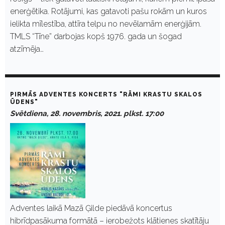
enerģētika. Rotājumi, kas gatavoti pašu rokām un kuros
ielikta mīlestība, attīra telpu no nevēlamām enerģijām.
TMLS “Tīne” darbojas kopš 1976. gada un šogad
atzīmēja…
PIRMĀS ADVENTES KONCERTS "RĀMI KRASTU SKALOS
ŪDENS"
Svētdiena, 28. novembris, 2021. plkst. 17:00
Adventes laikā Mazā Ģilde piedāvā koncertus
hibrīdpasākuma formātā – ierobežots klātienes skatītāju