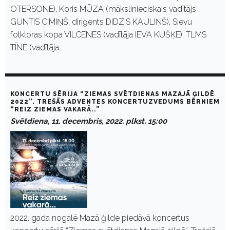
OTERSONE), Koris MŪZA (mākslinieciskais vadītājs
GUNTIS CIMIŅŠ, diriģents DIDZIS KAULIŅŠ), Sievu
folkloras kopa VILCENES (vadītāja IEVA KUŠĶE), TLMS
TĪNE (vadītāja…
KONCERTU SĒRIJA “ZIEMAS SVĒTDIENAS MAZAJĀ ĢILDĒ
2022”. TREŠĀS ADVENTES KONCERTUZVEDUMS BĒRNIEM
“REIZ ZIEMAS VAKARĀ..”
Svētdiena, 11. decembris, 2022. plkst. 15:00
2022. gada nogalē Mazā ģilde piedāvā koncertus