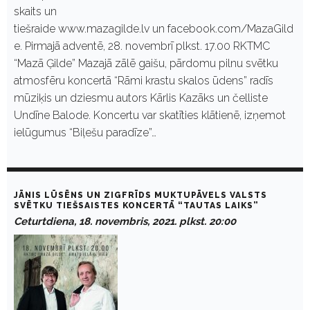
skaits un
tiešraide www.mazagilde.lv un facebook.com/MazaGild
e. Pirmajā adventē, 28. novembrī plkst. 17.00 RKTMC
“Mazā Ģilde” Mazajā zālē gaišu, pārdomu pilnu svētku
atmosfēru koncertā “Rāmi krastu skalos ūdens” radīs
mūziķis un dziesmu autors Kārlis Kazāks un čelliste
Undīne Balode. Koncertu var skatīties klātienē, izņemot
ielūgumus “Biļešu paradīze”…
JĀNIS LŪSĒNS UN ZIGFRĪDS MUKTUPĀVELS VALSTS
SVĒTKU TIEŠSAISTES KONCERTĀ “TAUTAS LAIKS”
Ceturtdiena, 18. novembris, 2021. plkst. 20:00