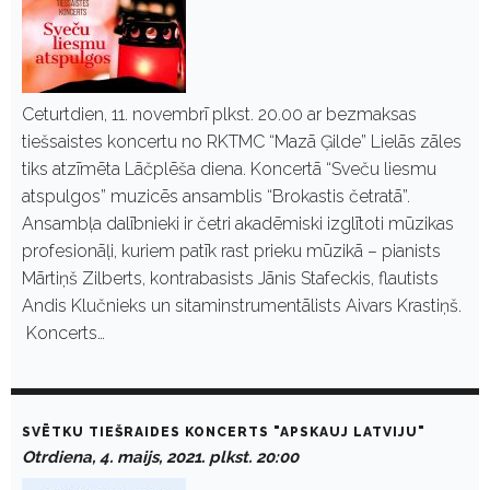
Ceturtdien, 11. novembrī plkst. 20.00 ar bezmaksas
tiešsaistes koncertu no RKTMC “Mazā Ģilde” Lielās zāles
tiks atzīmēta Lāčplēša diena. Koncertā “Sveču liesmu
atspulgos” muzicēs ansamblis “Brokastis četratā”.
Ansambļa dalībnieki ir četri akadēmiski izglītoti mūzikas
profesionāļi, kuriem patīk rast prieku mūzikā – pianists
Mārtiņš Zilberts, kontrabasists Jānis Stafeckis, flautists
Andis Klučnieks un sitaminstrumentālists Aivars Krastiņš.
Koncerts…
SVĒTKU TIEŠRAIDES KONCERTS "APSKAUJ LATVIJU"
Otrdiena, 4. maijs, 2021. plkst. 20:00