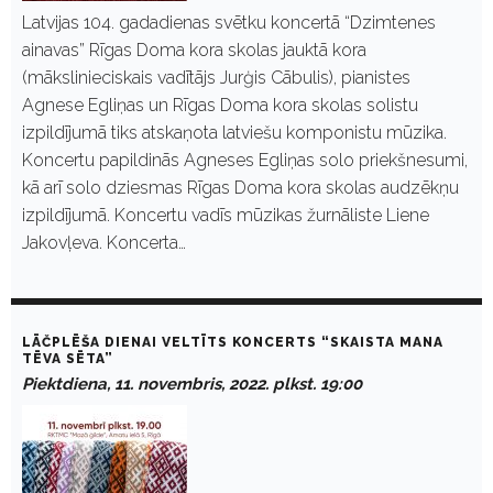
Latvijas 104. gadadienas svētku koncertā “Dzimtenes
ainavas” Rīgas Doma kora skolas jauktā kora
(mākslinieciskais vadītājs Jurģis Cābulis), pianistes
Agnese Egliņas un Rīgas Doma kora skolas solistu
izpildījumā tiks atskaņota latviešu komponistu mūzika.
Koncertu papildinās Agneses Egliņas solo priekšnesumi,
kā arī solo dziesmas Rīgas Doma kora skolas audzēkņu
izpildījumā. Koncertu vadīs mūzikas žurnāliste Liene
Jakovļeva. Koncerta…
LĀČPLĒŠA DIENAI VELTĪTS KONCERTS “SKAISTA MANA
TĒVA SĒTA”
Piektdiena, 11. novembris, 2022. plkst. 19:00