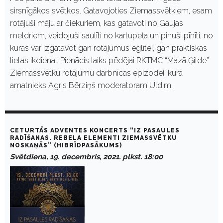
sirsnīgākos svētkos. Gatavojoties Ziemassvētkiem, esam
rotājuši māju ar čiekuriem, kas gatavoti no Gaujas
meldriem, veidojuši saulīti no kartupeļa un pinuši pīnīti, no
kuras var izgatavot gan rotājumus eglītei, gan praktiskas
lietas ikdienai. Pienācis laiks pēdējai RKTMC “Mazā Ģilde”
Ziemassvētku rotājumu darbnīcas epizodei, kurā
amatnieks Agris Bērziņš moderatoram Uldim…
CETURTĀS ADVENTES KONCERTS “IZ PASAULES
RADĪŠANAS. REBELA ELEMENTI ZIEMASSVĒTKU
NOSKAŅĀS” (HIBRĪDPASĀKUMS)
Svētdiena, 19. decembris, 2021. plkst. 18:00