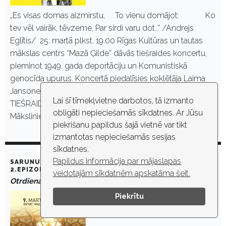
„Es visas domas aizmirstu, To vienu domājot: Ko
tev vēl vairāk, tēvzeme, Par sirdi varu dot..” /Andrejs
Eglītis/ 25. martā plkst. 19.00 Rīgas Kultūras un tautas
mākslas centrs “Mazā Ģilde” dāvās tiešraides koncertu,
pieminot 1949. gada deportāciju un Komunistiskā
genocīda upurus. Koncertā piedalīsies koklētāja Laima
Jansone un dziedātāja Anta Eņģele. KONCERTA
Lai šī tīmekļvietne darbotos, tā izmanto
TIEŠRAIDE ŠEIT: https://youtu.be/mH6dhZTNdfY
obligāti nepieciešamās sīkdatnes. Ar Jūsu
Mākslinieces…
piekrišanu papildus šajā vietnē var tikt
izmantotas nepieciešamās sesijas
sīkdatnes.
Papildus informācija par mājaslapas
SARUNU CIKLS „NOSLĒPUMAINĀ MAZĀ ĢILDE”. DEJA. _
2.EPIZODE
veidotajām sīkdatnēm apskatāma šeit.
Otrdiena, 9. marts, 2021. plkst. 19:00
Piekrītu