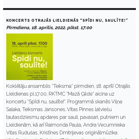
KONCERTS OTRAJĀS LIELDIENĀS “SPĪDI NU, SAULĪTE!”
Pirmdiena, 18. aprīlis, 2022. plkst. 17:00
Koklētāju ansamblis “Teiksma” pirmdien, 18. aprīlī Otrajās
Lieldienas pl.17.00, RKTMC “Mazā Ģilde” aicina uz
koncertu “Spīdi nu, saulīte!”. Programmā skanēs Viļņa
Salaka, Teiksmas Jansones, Vitas Pinnes latviešu
tautasdziesmu apdares par sauli, pavasari, putniem un
Lieldienām, kā arī Raimonda Paula, Andra Vecumnieka
Vitas Rudušas, Kristīnes Dmitrijevas oriģinālmūzika.