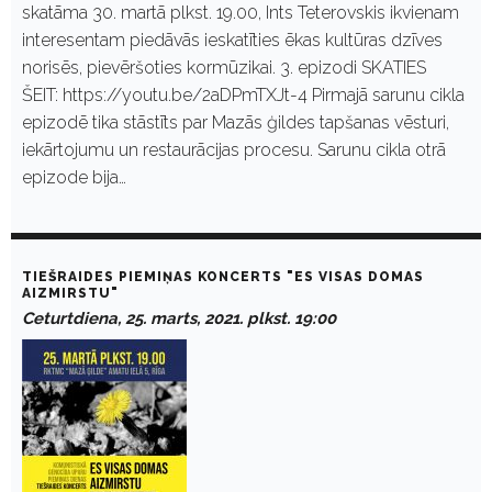
skatāma 30. martā plkst. 19.00, Ints Teterovskis ikvienam
interesentam piedāvās ieskatīties ēkas kultūras dzīves
norisēs, pievēršoties kormūzikai. 3. epizodi SKATIES
ŠEIT: https://youtu.be/2aDPmTXJt-4 Pirmajā sarunu cikla
epizodē tika stāstīts par Mazās ģildes tapšanas vēsturi,
iekārtojumu un restaurācijas procesu. Sarunu cikla otrā
epizode bija…
TIEŠRAIDES PIEMIŅAS KONCERTS "ES VISAS DOMAS
AIZMIRSTU"
Ceturtdiena, 25. marts, 2021. plkst. 19:00