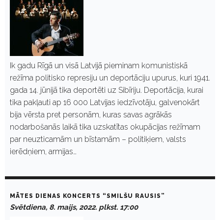
Ik gadu Rīgā un visā Latvijā pieminam komunistiskā
režīma politisko represiju un deportāciju upurus, kuri 1941.
gada 14. jūnijā tika deportēti uz Sibīriju. Deportācija, kurai
tika pakļauti ap 16 000 Latvijas iedzīvotāju, galvenokārt
bija vērsta pret personām, kuras savas agrākās
nodarbošanās laikā tika uzskatītas okupācijas režīmam
par neuzticamām un bīstamām – politiķiem, valsts
ierēdņiem, armijas…
MĀTES DIENAS KONCERTS “SMILŠU RAUSIS”
Svētdiena, 8. maijs, 2022. plkst. 17:00