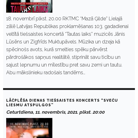
18. novembrī plkst. 20.00 RKTMC “Mazā Ģilde” Lielajā
zālē Latvijas Republikas proklamēšanas 103. gadadienai
veltītā tiešsaistes koncertā “Tautas laiks” muzicēs Jānis
Lūsēns un Zigfrīds Muktupāvels. Mūzika un dzeja kā
spēcinošs avots, kurā smelties spēku pārvērst
pārdrošākos sapņus realitātē, stiprināt savu ticību un
sajust lepnumu un mīlestību pret savu zemi un tautu.
Abu mākslinieku radošais tandēms…
LĀČPLĒŠA DIENAS TIEŠSAISTES KONCERTS “SVEČU
LIESMU ATSPULGOS”
Ceturtdiena, 11. novembris, 2021. plkst. 20:00