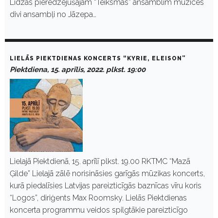
Līdzās pieredzējušajam “Teiksmas” ansamblim muzicēs
divi ansambļi no Jāzepa…
LIELĀS PIEKTDIENAS KONCERTS “KYRIE, ELEISON”
Piektdiena, 15. aprīlis, 2022. plkst. 19:00
Lielajā Piektdienā, 15. aprīlī plkst. 19.00 RKTMC “Mazā
Ģilde” Lielajā zālē norisināsies garīgās mūzikas koncerts,
kurā piedalīsies Latvijas pareizticīgās baznīcas vīru koris
“Logos”, diriģents Max Roomsky. Lielās Piektdienas
koncerta programmu veidos spilgtākie pareizticīgo