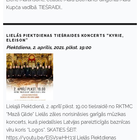
Kupča vadībā. TIEŠRAIDI…
LIELĀS PIEKTDIENAS TIEŠRAIDES KONCERTS “KYRIE,
ELEISON”
Piektdiena, 2. aprīlis, 2021. plkst. 19:00
Lielajā Piektdienā, 2. aprīlī plkst. 19.00 tiešraidē no RKTMC
“Mazā Ģilde” Lielās zāles norisināsies garīgās mūzikas
koncerts, kurā piedalīsies Latvijas pareizticīgās baznīcas
vīru koris “Logos”. SKATIES ŠEIT:
https://youtu.be/EiSVswHH33I Lielās Piektdienas