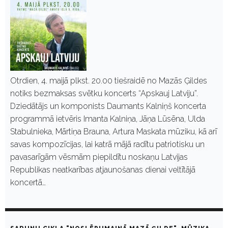
Otrdien, 4. maijā plkst. 20.00 tiešraidē no Mazās Ģildes
notiks bezmaksas svētku koncerts “Apskauj Latviju”.
Dziedātājs un komponists Daumants Kalniņš koncerta
programmā ietvēris Imanta Kalniņa, Jāņa Lūsēna, Ulda
Stabulnieka, Mārtiņa Brauna, Artura Maskata mūziku, kā arī
savas kompozīcijas, lai katrā mājā radītu patriotisku un
pavasarīgām vēsmām piepildītu noskaņu Latvijas
Republikas neatkarības atjaunošanas dienai veltītājā
koncertā…