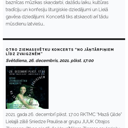
baznīcas mūzikas skaņdarbi, dažādu laiku, kultūras
tradīciju un konfesiju liturģiskie dziedājumi un Lielā
gavēņa dziedājumi. Koncertā tiks atskaņoti arī tādu
mūsdienu latviešu…
OTRO ZIEMASSVĒTKU KONCERTS “NO JĀŅTĀRPIŅIEM
LĪDZ ZVAIGZNĒM”
Svētdiena, 26. decembris, 2021. plkst. 17:00
2021. gada 26. decembrī plkst. 17.00 RKTMC “Mazā Ģilde”
Lielajā zālē Sniedze Prauliņa ar grupu JUUK Otrajos