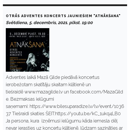
OTRĀS ADVENTES KONCERTS JAUNIEŠIEM "ATNĀKŠANA"
Svētdiena, 5. decembris, 2021. plkst. 19:00
Adventes laikā Mazā Ģilde piedāvā koncertus
ierobežotam skatītāju skaitam klātienē un
tiešraidē www.mazagilde.lv un facebook.com/MazaGild
e. Bezmaksas ielūgumi
saņemami: https://www.bilesuparadize.lv/lv/event/1036
37 Tiešraidi skaties ŠEIT:https://youtu.be/kC_1ukq4LB0
Ja persona, kura izņēmusi ielūgumu kāda iemesla dēļ
nevar ierasties uz koncertu klātienē, lūdzam sazināties ar