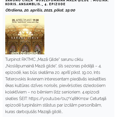
SARUNU CIKLA "NOSLĒPUMAINĀ MAZĀ ĢILDE". MŪZIKA.
KORIS. ANSAMBLIS._ 4. EPIZODE
Otrdiena, 20. aprīlis, 2021. plkst. 19:00
Turpinot RKTMC „Mazā Ģilde” sarunu ciklu
„Noslēpumainā Mazā ģilde”, šīs sezonas pēdējā – 4.
epizodē, kas būs skatāma 20. aprīlī plkst. 19.00, Ints
Teterovskis ikvienam interesentam piedāvās ieskatīties
ēkas kultūras dzīves norisēs, pievēršoties dziedošiem
kolektīviem – no bērniem līdz senioriem. 4.epizodi
skaties ŠEIT: https://youtu.be/0u7Y48IKm1w Ceturtajā
epizodē turpināsim stāstus par izcilām personībām,
kuras darbojušās Mazajā ģildē…