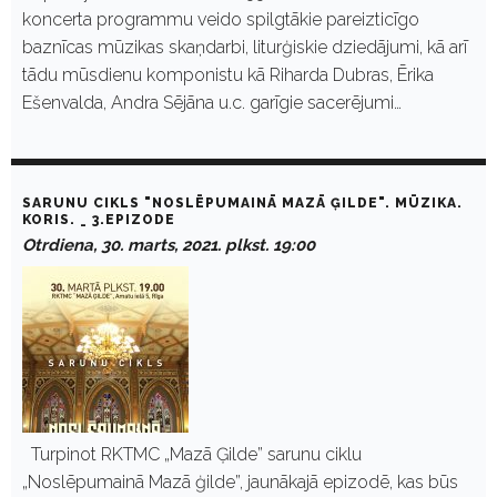
koncerta programmu veido spilgtākie pareizticīgo
baznīcas mūzikas skaņdarbi, liturģiskie dziedājumi, kā arī
tādu mūsdienu komponistu kā Riharda Dubras, Ērika
Ešenvalda, Andra Sējāna u.c. garīgie sacerējumi…
SARUNU CIKLS "NOSLĒPUMAINĀ MAZĀ ĢILDE". MŪZIKA.
KORIS. _ 3.EPIZODE
Otrdiena, 30. marts, 2021. plkst. 19:00
Turpinot RKTMC „Mazā Ģilde” sarunu ciklu
„Noslēpumainā Mazā ģilde”, jaunākajā epizodē, kas būs