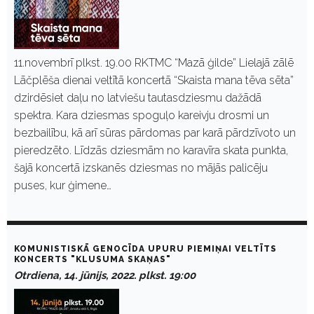
11.novembrī plkst. 19.00 RKTMC “Mazā ģilde” Lielajā zālē
Lāčplēša dienai veltītā koncertā “Skaista mana tēva sēta”
dzirdēsiet daļu no latviešu tautasdziesmu dažādā
spektra. Kara dziesmas spoguļo kareivju drosmi un
bezbailību, kā arī sūras pārdomas par karā pārdzīvoto un
pieredzēto. Līdzās dziesmām no karavīra skata punkta,
šajā koncertā izskanēs dziesmas no mājās palicēju
puses, kur ģimene…
KOMUNISTISKĀ GENOCĪDA UPURU PIEMIŅAI VELTĪTS
KONCERTS "KLUSUMA SKAŅAS"
Otrdiena, 14. jūnijs, 2022. plkst. 19:00