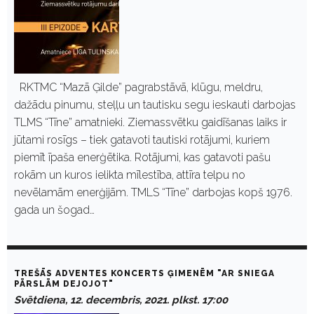
RKTMC “Mazā Ģilde” pagrabstāvā, klūgu, meldru,
dažādu pinumu, steļļu un tautisku segu ieskauti darbojas
TLMS “Tīne” amatnieki. Ziemassvētku gaidīšanas laiks ir
jūtami rosīgs – tiek gatavoti tautiski rotājumi, kuriem
piemīt īpaša enerģētika. Rotājumi, kas gatavoti pašu
rokām un kuros ielikta mīlestība, attīra telpu no
nevēlamām enerģijām. TMLS “Tīne” darbojas kopš 1976.
gada un šogad…
TREŠĀS ADVENTES KONCERTS ĢIMENĒM "AR SNIEGA
PĀRSLĀM DEJOJOT"
Svētdiena, 12. decembris, 2021. plkst. 17:00