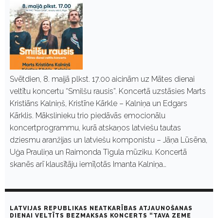
Svētdien, 8. maijā plkst. 17.00 aicinām uz Mātes dienai
veltītu koncertu “Smilšu rausis”. Koncertā uzstāsies Marts
Kristiāns Kalniņš, Kristīne Kārkle – Kalniņa un Edgars
Kārklis. Mākslinieku trio piedāvās emocionālu
koncertprogrammu, kurā atskaņos latviešu tautas
dziesmu aranžijas un latviešu komponistu – Jāņa Lūsēna,
Uģa Prauliņa un Raimonda Tigula mūziku. Koncertā
skanēs arī klausītāju iemīļotās Imanta Kalniņa…
LATVIJAS REPUBLIKAS NEATKARĪBAS ATJAUNOŠANAS
DIENAI VELTĪTS BEZMAKSAS KONCERTS “TAVA ZEME