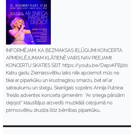
INFORMĒJAM, KA BEZMAKSAS IELŪGUMI KONCERTA
APMEKLĒJUMAM KLĀTIENĒ VAIRS NAV PIEEJAMI!
KONCERTU SKATIES ŠEIT: https://youtu.be/DepvKFBj2Io
Katru gadu Ziemassvētku laiks nāk apciemot mūs ne
tikai ar piparkūku un krustnagliņu smaržu, bet arī ar
satraukumu un steigu. Skanīgais soprāns Annija Putniņa
Trešās adventes koncerta ģimenēm “Ar sniega pārslām
dejojot” klausītājus aizvedīs muzikālā ceļojumā no
pirmssvētku drudža līdz bērnības piparkūku…