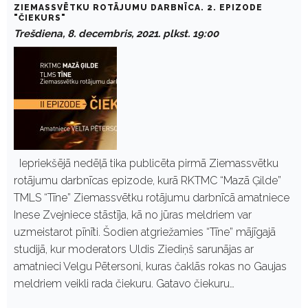
ZIEMASSVĒTKU ROTĀJUMU DARBNĪCA. 2. EPIZODE
"ČIEKURS"
Trešdiena, 8. decembris, 2021. plkst. 19:00
Iepriekšējā nedēļā tika publicēta pirmā Ziemassvētku
rotājumu darbnīcas epizode, kurā RKTMC “Mazā Ģilde”
TMLS “Tīne” Ziemassvētku rotājumu darbnīcā amatniece
Inese Zvejniece stāstīja, kā no jūras meldriem var
uzmeistarot pīnīti. Šodien atgriežamies “Tīne” mājīgajā
studijā, kur moderators Uldis Ziediņš sarunājas ar
amatnieci Velgu Pētersoni, kuras čaklās rokas no Gaujas
meldriem veikli rada čiekuru. Gatavo čiekuru…