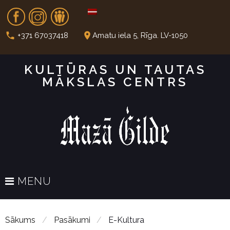
S
Fb
In
Dr
k
i
call
place
+371 67037418
Amatu iela 5, Rīga. LV-1050
p
t
KULTŪRAS UN TAUTAS
o
MĀKSLAS CENTRS
c
o
n
t
e
n
t
MENU
Sākums
/
Pasākumi
/
E-Kultura