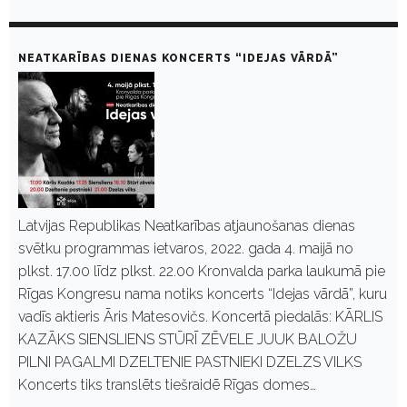
NEATKARĪBAS DIENAS KONCERTS “IDEJAS VĀRDĀ”
Latvijas Republikas Neatkarības atjaunošanas dienas
svētku programmas ietvaros, 2022. gada 4. maijā no
plkst. 17.00 līdz plkst. 22.00 Kronvalda parka laukumā pie
Rīgas Kongresu nama notiks koncerts “Idejas vārdā”, kuru
vadīs aktieris Āris Matesovičs. Koncertā piedalās: KĀRLIS
KAZĀKS SIENSLIENS STŪRĪ ZĒVELE JUUK BALOŽU
PILNI PAGALMI DZELTENIE PASTNIEKI DZELZS VILKS
Koncerts tiks translēts tiešraidē Rīgas domes…