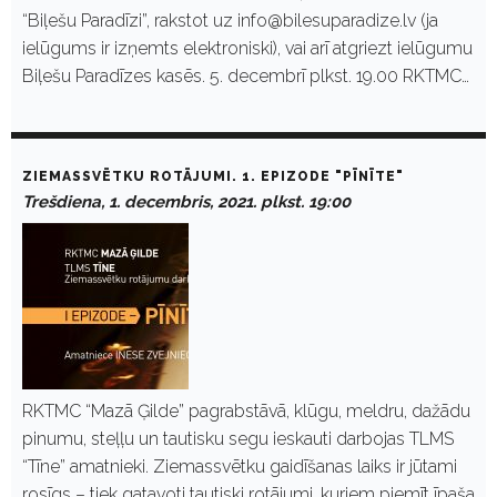
“Biļešu Paradīzi”, rakstot uz info@bilesuparadize.lv (ja
ielūgums ir izņemts elektroniski), vai arī atgriezt ielūgumu
Biļešu Paradīzes kasēs. 5. decembrī plkst. 19.00 RKTMC…
ZIEMASSVĒTKU ROTĀJUMI. 1. EPIZODE "PĪNĪTE"
Trešdiena, 1. decembris, 2021. plkst. 19:00
RKTMC “Mazā Ģilde” pagrabstāvā, klūgu, meldru, dažādu
pinumu, steļļu un tautisku segu ieskauti darbojas TLMS
“Tīne” amatnieki. Ziemassvētku gaidīšanas laiks ir jūtami
rosīgs – tiek gatavoti tautiski rotājumi, kuriem piemīt īpaša