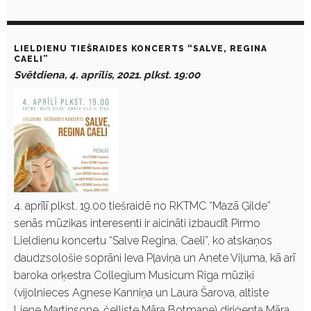
LIELDIENU TIEŠRAIDES KONCERTS “SALVE, REGINA
CAELI”
Svētdiena, 4. aprīlis, 2021. plkst. 19:00
4. aprīlī plkst. 19.00 tiešraidē no RKTMC “Mazā Ģilde”
senās mūzikas interesenti ir aicināti izbaudīt Pirmo
Lieldienu koncertu “Salve Regina, Caeli”, ko atskaņos
daudzsološie soprāni Ieva Pļaviņa un Anete Viļuma, kā arī
baroka orķestra Collegium Musicum Riga mūziķi
(vijolnieces Agnese Kanniņa un Laura Šarova, altiste
Liene Martinsone, čelliste Māra Botmane) diriģenta Māra