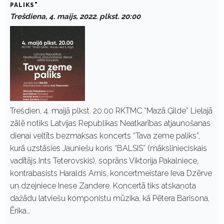
PALIKS"
Trešdiena, 4. maijs, 2022. plkst. 20:00
Trešdien, 4. maijā plkst. 20.00 RKTMC “Mazā Ģilde” Lielajā
zālē notiks Latvijas Republikas Neatkarības atjaunošanas
dienai veltīts bezmaksas koncerts “Tava zeme paliks”,
kurā uzstāsies Jauniešu koris “BALSIS” (mākslinieciskais
vadītājs Ints Teterovskis), soprāns Viktorija Pakalniece,
kontrabasists Haralds Arnis, koncertmeistare Ieva Dzērve
un dzejniece Inese Zandere. Koncertā tiks atskaņota
dažādu latviešu komponistu mūzika, kā Pētera Barisona,
Ērika…