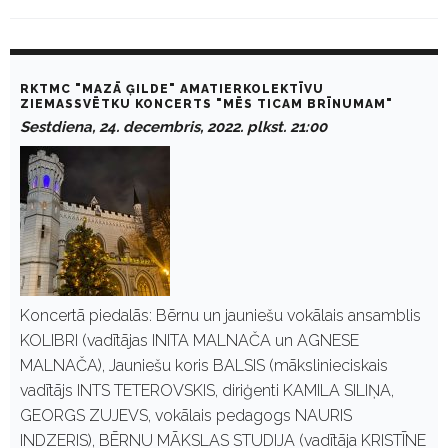
C
a
RKTMC "MAZĀ ĢILDE" AMATIERKOLEKTĪVU
t
ZIEMASSVĒTKU KONCERTS "MĒS TICAM BRĪNUMAM"
e
Sestdiena, 24. decembris, 2022. plkst. 21:00
g
o
r
y
:
E
-
K
u
l
t
Koncertā piedalās: Bērnu un jauniešu vokālais ansamblis
u
KOLIBRI (vadītājas INITA MALNAČA un AGNESE
r
a
MALNAČA), Jauniešu koris BALSIS (mākslinieciskais
vadītājs INTS TETEROVSKIS, diriģenti KAMILA SILIŅA,
GEORGS ZUJEVS, vokālais pedagogs NAURIS
INDZERIS), BĒRNU MĀKSLAS STUDIJA (vadītāja KRISTĪNE