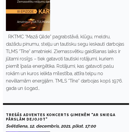
RKTMC “Mazā Ģilde” pagrabstāvā, klūgu, meldru,
dažādu pinumu, steļļu un tautisku segu ieskauti darbojas
TLMS “Tīne” amatnieki. Ziemassvētku gaidīšanas laiks ir
jūtami rosīgs – tiek gatavoti tautiski rotājumi, kuriem
piemīt īpaša enerģētika. Rotājumi, kas gatavoti pašu
rokām un kuros ielikta mīlestība, attīra telpu no
nevēlamām enerģijām. TMLS “Tīne” darbojas kopš 1976.
gada un šogad…
TREŠĀS ADVENTES KONCERTS ĢIMENĒM "AR SNIEGA
PĀRSLĀM DEJOJOT"
Svētdiena, 12. decembris, 2021. plkst. 17:00