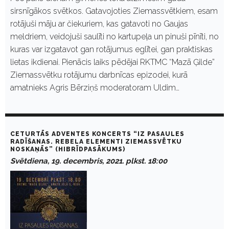
sirsnīgākos svētkos. Gatavojoties Ziemassvētkiem, esam
rotājuši māju ar čiekuriem, kas gatavoti no Gaujas
meldriem, veidojuši saulīti no kartupeļa un pinuši pīnīti, no
kuras var izgatavot gan rotājumus eglītei, gan praktiskas
lietas ikdienai. Pienācis laiks pēdējai RKTMC “Mazā Ģilde”
Ziemassvētku rotājumu darbnīcas epizodei, kurā
amatnieks Agris Bērziņš moderatoram Uldim…
CETURTĀS ADVENTES KONCERTS “IZ PASAULES
RADĪŠANAS. REBELA ELEMENTI ZIEMASSVĒTKU
NOSKAŅĀS” (HIBRĪDPASĀKUMS)
Svētdiena, 19. decembris, 2021. plkst. 18:00