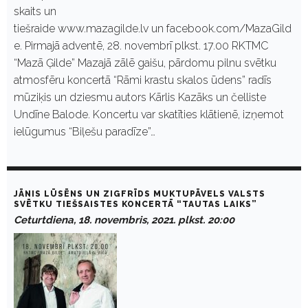
skaits un
tiešraide www.mazagilde.lv un facebook.com/MazaGild
e. Pirmajā adventē, 28. novembrī plkst. 17.00 RKTMC
“Mazā Ģilde” Mazajā zālē gaišu, pārdomu pilnu svētku
atmosfēru koncertā “Rāmi krastu skalos ūdens” radīs
mūziķis un dziesmu autors Kārlis Kazāks un čelliste
Undīne Balode. Koncertu var skatīties klātienē, izņemot
ielūgumus “Biļešu paradīze”…
JĀNIS LŪSĒNS UN ZIGFRĪDS MUKTUPĀVELS VALSTS
SVĒTKU TIEŠSAISTES KONCERTĀ “TAUTAS LAIKS”
Ceturtdiena, 18. novembris, 2021. plkst. 20:00