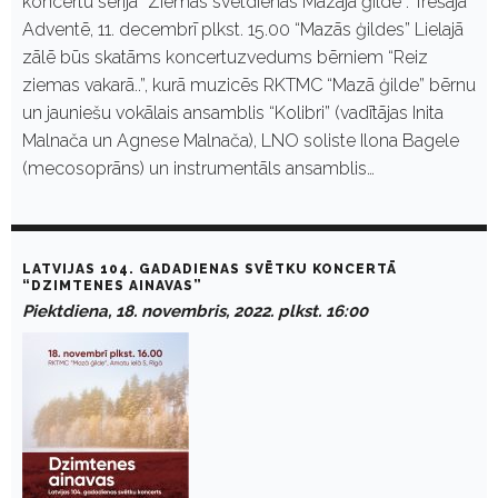
koncertu sērijā “Ziemas svētdienas Mazajā ģildē”. Trešajā
Adventē, 11. decembrī plkst. 15.00 “Mazās ģildes” Lielajā
zālē būs skatāms koncertuzvedums bērniem “Reiz
ziemas vakarā..”, kurā muzicēs RKTMC “Mazā ģilde” bērnu
un jauniešu vokālais ansamblis “Kolibri” (vadītājas Inita
Malnača un Agnese Malnača), LNO soliste Ilona Bagele
(mecosoprāns) un instrumentāls ansamblis…
LATVIJAS 104. GADADIENAS SVĒTKU KONCERTĀ
“DZIMTENES AINAVAS”
Piektdiena, 18. novembris, 2022. plkst. 16:00