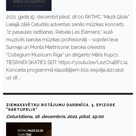
2021. gada 19. decembrī plkst. 18.00 RKTMC “Mazā Ģilde”
Lielajā zālē Ceturtās adventes senās mūzikas koncerts
“Iz pasaules radīšanas. Rebela Les Élémens”, kurā
muzicēs baroka mūzikas profesionāļi – soprāni Ieva
Sumeja un Monta Martinsone, baroka orķestris
“Collegium Musicum Riga” un diriģents Māris Kupčs.
TIEŠRAIDI SKATIES ŠEIT: https://youtu.be/LezCn4BFcJ4
Koncerta programmā klausītājiem būs iespēja aizceļot
uz 18.…
ZIEMASSVĒTKU ROTĀJUMU DARBNĪCA. 3. EPIZODE
"KARTUPELIS"
Ceturtdiena, 16. decembris, 2021. plkst. 19:00