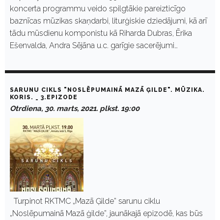
koncerta programmu veido spilgtākie pareizticīgo
baznīcas mūzikas skaņdarbi, liturģiskie dziedājumi, kā arī
tādu mūsdienu komponistu kā Riharda Dubras, Ērika
Ešenvalda, Andra Sējāna u.c. garīgie sacerējumi…
SARUNU CIKLS "NOSLĒPUMAINĀ MAZĀ ĢILDE". MŪZIKA.
KORIS. _ 3.EPIZODE
Otrdiena, 30. marts, 2021. plkst. 19:00
Turpinot RKTMC „Mazā Ģilde” sarunu ciklu
„Noslēpumainā Mazā ģilde”, jaunākajā epizodē, kas būs