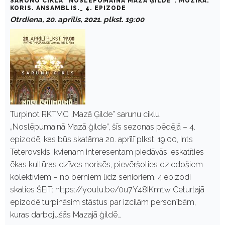
SARUNU CIKLA "NOSLĒPUMAINĀ MAZĀ ĢILDE". MŪZIKA.
KORIS. ANSAMBLIS._ 4. EPIZODE
Otrdiena, 20. aprīlis, 2021. plkst. 19:00
Turpinot RKTMC „Mazā Ģilde” sarunu ciklu
„Noslēpumainā Mazā ģilde”, šīs sezonas pēdējā – 4.
epizodē, kas būs skatāma 20. aprīlī plkst. 19.00, Ints
Teterovskis ikvienam interesentam piedāvās ieskatīties
ēkas kultūras dzīves norisēs, pievēršoties dziedošiem
kolektīviem – no bērniem līdz senioriem. 4.epizodi
skaties ŠEIT: https://youtu.be/0u7Y48IKm1w Ceturtajā
epizodē turpināsim stāstus par izcilām personībām,
kuras darbojušās Mazajā ģildē…