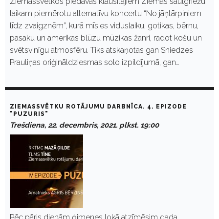
Ziemassvētkos piedāvās klausītājiem Ziemas saulgriežu
laikam piemērotu alternatīvu koncertu “No jāņtārpiņiem
līdz zvaigznēm”, kurā mīsies viduslaiku, gotikas, bērnu,
pasaku un amerikas blūzu mūzikas žanri, radot košu un
svētsvinīgu atmosfēru. Tiks atskaņotas gan Sniedzes
Prauliņas oriģināldziesmas solo izpildījumā, gan…
ZIEMASSVĒTKU ROTĀJUMU DARBNĪCA. 4. EPIZODE
"PUZURIS"
Trešdiena, 22. decembris, 2021. plkst. 19:00
Pēc pāris dienām ģimenes lokā atzīmēsim gada