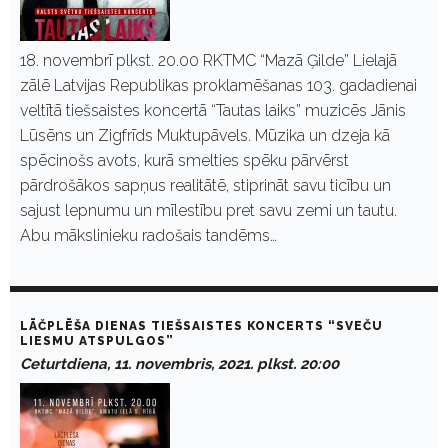
18. novembrī plkst. 20.00 RKTMC “Mazā Ģilde” Lielajā
zālē Latvijas Republikas proklamēšanas 103. gadadienai
veltītā tiešsaistes koncertā “Tautas laiks” muzicēs Jānis
Lūsēns un Zigfrīds Muktupāvels. Mūzika un dzeja kā
spēcinošs avots, kurā smelties spēku pārvērst
pārdrošākos sapņus realitātē, stiprināt savu ticību un
sajust lepnumu un mīlestību pret savu zemi un tautu.
Abu mākslinieku radošais tandēms…
LĀČPLĒŠA DIENAS TIEŠSAISTES KONCERTS “SVEČU
LIESMU ATSPULGOS”
Ceturtdiena, 11. novembris, 2021. plkst. 20:00