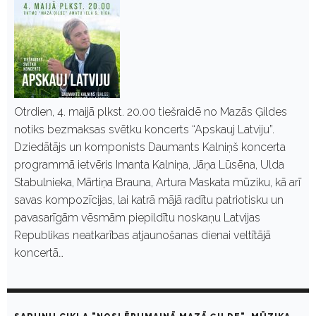
Otrdien, 4. maijā plkst. 20.00 tiešraidē no Mazās Ģildes
notiks bezmaksas svētku koncerts “Apskauj Latviju”.
Dziedātājs un komponists Daumants Kalniņš koncerta
programmā ietvēris Imanta Kalniņa, Jāņa Lūsēna, Ulda
Stabulnieka, Mārtiņa Brauna, Artura Maskata mūziku, kā arī
savas kompozīcijas, lai katrā mājā radītu patriotisku un
pavasarīgām vēsmām piepildītu noskaņu Latvijas
Republikas neatkarības atjaunošanas dienai veltītājā
koncertā…