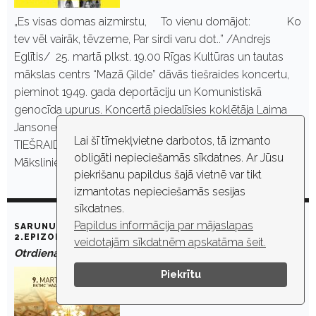
„Es visas domas aizmirstu, To vienu domājot: Ko
tev vēl vairāk, tēvzeme, Par sirdi varu dot..” /Andrejs
Eglītis/ 25. martā plkst. 19.00 Rīgas Kultūras un tautas
mākslas centrs “Mazā Ģilde” dāvās tiešraides koncertu,
pieminot 1949. gada deportāciju un Komunistiskā
genocīda upurus. Koncertā piedalīsies koklētāja Laima
Jansone un dziedātāja Anta Eņģele. KONCERTA
Lai šī tīmekļvietne darbotos, tā izmanto
TIEŠRAIDE ŠEIT: https://youtu.be/mH6dhZTNdfY
obligāti nepieciešamās sīkdatnes. Ar Jūsu
Mākslinieces…
piekrišanu papildus šajā vietnē var tikt
izmantotas nepieciešamās sesijas
sīkdatnes.
Papildus informācija par mājaslapas
SARUNU CIKLS „NOSLĒPUMAINĀ MAZĀ ĢILDE”. DEJA. _
2.EPIZODE
veidotajām sīkdatnēm apskatāma šeit.
Otrdiena, 9. marts, 2021. plkst. 19:00
Piekrītu