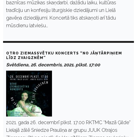
baznīcas mūzikas skaņdarbi, dažādu laiku, kultūras
tradīciju un konfesiju liturģiskie dziedājumi un Lielā
gavēņa dziedājumi. Koncertā tiks atskaņoti arī tādu
mūsdienu latviešu…
OTRO ZIEMASSVĒTKU KONCERTS “NO JĀŅTĀRPIŅIEM
LĪDZ ZVAIGZNĒM”
Svētdiena, 26. decembris, 2021. plkst. 17:00
2021. gada 26. decembrī plkst. 17.00 RKTMC “Mazā Ģilde”
Lielajā zālē Sniedze Prauliņa ar grupu JUUK Otrajos