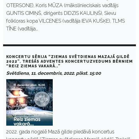
OTERSONE), Koris MŪZA (mākslinieciskais vadītājs
GUNTIS CIMIŅŠ, diriģents DIDZIS KAULIŅŠ), Sievu
folkloras kopa VILCENES (vadītāja IEVA KUŠĶE), TLMS
TĪNE (vadītāja…
KONCERTU SĒRIJA “ZIEMAS SVĒTDIENAS MAZAJĀ ĢILDĒ
2022”. TREŠĀS ADVENTES KONCERTUZVEDUMS BĒRNIEM
“REIZ ZIEMAS VAKARĀ..”
Svētdiena, 11. decembris, 2022. plkst. 15:00
2022. gada nogalē Mazā ģilde piedāvā koncertus