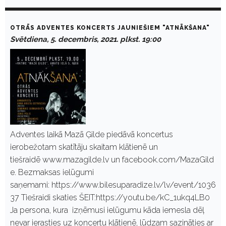
OTRĀS ADVENTES KONCERTS JAUNIEŠIEM "ATNĀKŠANA"
Svētdiena, 5. decembris, 2021. plkst. 19:00
Adventes laikā Mazā Ģilde piedāvā koncertus
ierobežotam skatītāju skaitam klātienē un
tiešraidē www.mazagilde.lv un facebook.com/MazaGild
e. Bezmaksas ielūgumi
saņemami: https://www.bilesuparadize.lv/lv/event/1036
37 Tiešraidi skaties ŠEIT:https://youtu.be/kC_1ukq4LB0
Ja persona, kura izņēmusi ielūgumu kāda iemesla dēļ
nevar ierasties uz koncertu klātienē, lūdzam sazināties ar