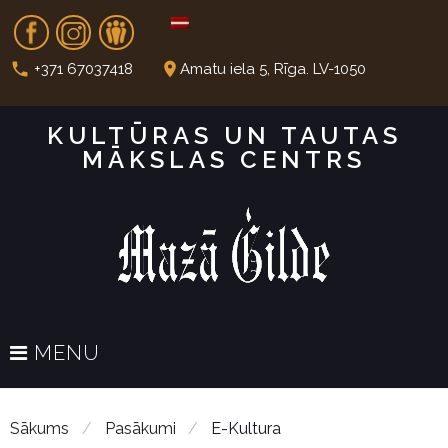
S
Fb
In
Dr
k
i
call
place
+371 67037418
Amatu iela 5, Rīga. LV-1050
p
t
KULTŪRAS UN TAUTAS
o
MĀKSLAS CENTRS
c
o
n
t
e
n
t
MENU
Sākums
/
Pasākumi
/
E-Kultura