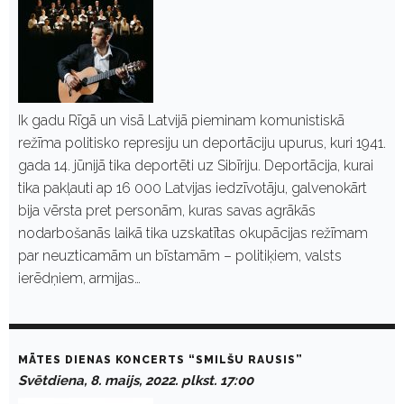
Ik gadu Rīgā un visā Latvijā pieminam komunistiskā
režīma politisko represiju un deportāciju upurus, kuri 1941.
gada 14. jūnijā tika deportēti uz Sibīriju. Deportācija, kurai
tika pakļauti ap 16 000 Latvijas iedzīvotāju, galvenokārt
bija vērsta pret personām, kuras savas agrākās
nodarbošanās laikā tika uzskatītas okupācijas režīmam
par neuzticamām un bīstamām – politiķiem, valsts
ierēdņiem, armijas…
MĀTES DIENAS KONCERTS “SMILŠU RAUSIS”
Svētdiena, 8. maijs, 2022. plkst. 17:00