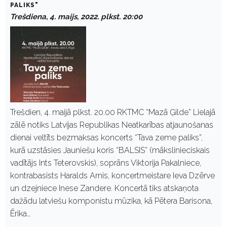
PALIKS"
Trešdiena, 4. maijs, 2022. plkst. 20:00
Trešdien, 4. maijā plkst. 20.00 RKTMC “Mazā Ģilde” Lielajā
zālē notiks Latvijas Republikas Neatkarības atjaunošanas
dienai veltīts bezmaksas koncerts “Tava zeme paliks”,
kurā uzstāsies Jauniešu koris “BALSIS” (mākslinieciskais
vadītājs Ints Teterovskis), soprāns Viktorija Pakalniece,
kontrabasists Haralds Arnis, koncertmeistare Ieva Dzērve
un dzejniece Inese Zandere. Koncertā tiks atskaņota
dažādu latviešu komponistu mūzika, kā Pētera Barisona,
Ērika…