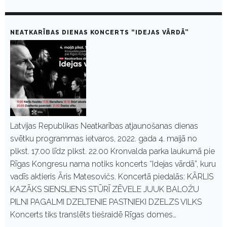
NEATKARĪBAS DIENAS KONCERTS “IDEJAS VĀRDĀ”
Latvijas Republikas Neatkarības atjaunošanas dienas
svētku programmas ietvaros, 2022. gada 4. maijā no
plkst. 17.00 līdz plkst. 22.00 Kronvalda parka laukumā pie
Rīgas Kongresu nama notiks koncerts “Idejas vārdā”, kuru
vadīs aktieris Āris Matesovičs. Koncertā piedalās: KĀRLIS
KAZĀKS SIENSLIENS STŪRĪ ZĒVELE JUUK BALOŽU
PILNI PAGALMI DZELTENIE PASTNIEKI DZELZS VILKS
Koncerts tiks translēts tiešraidē Rīgas domes…