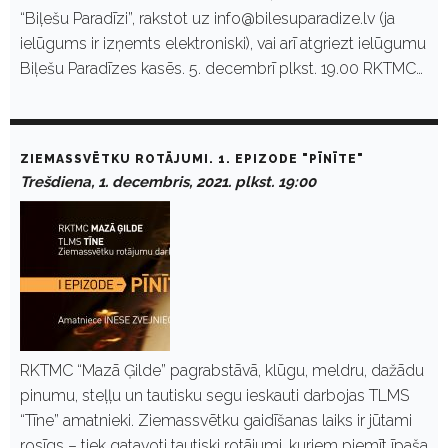
“Biļešu Paradīzi”, rakstot uz info@bilesuparadize.lv (ja
ielūgums ir izņemts elektroniski), vai arī atgriezt ielūgumu
Biļešu Paradīzes kasēs. 5. decembrī plkst. 19.00 RKTMC…
ZIEMASSVĒTKU ROTĀJUMI. 1. EPIZODE "PĪNĪTE"
Trešdiena, 1. decembris, 2021. plkst. 19:00
RKTMC “Mazā Ģilde” pagrabstāvā, klūgu, meldru, dažādu
pinumu, steļļu un tautisku segu ieskauti darbojas TLMS
“Tīne” amatnieki. Ziemassvētku gaidīšanas laiks ir jūtami
rosīgs – tiek gatavoti tautiski rotājumi, kuriem piemīt īpaša