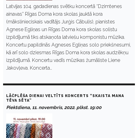
Latvijas 104. gadadienas svētku koncertā “Dzimtenes
ainavas” Rīgas Doma kora skolas jauktā kora
(mākslinieciskais vadītājs Jurģis Cābulis), pianistes
Agnese Egliņas un Rīgas Doma kora skolas solistu
izpildījumā tiks atskaņota latviešu komponistu mūzika.
Koncertu papildinās Agneses Egliņas solo priekšnesumi,
kā arī solo dziesmas Rīgas Doma kora skolas audzēkņu
izpildījumā. Koncertu vadīs mūzikas žurnāliste Liene
Jakovļeva. Koncerta…
LĀČPLĒŠA DIENAI VELTĪTS KONCERTS “SKAISTA MANA
TĒVA SĒTA”
Piektdiena, 11. novembris, 2022. plkst. 19:00