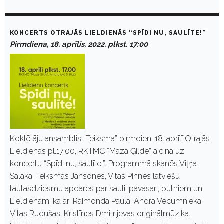
KONCERTS OTRAJĀS LIELDIENĀS “SPĪDI NU, SAULĪTE!”
Pirmdiena, 18. aprīlis, 2022. plkst. 17:00
Koklētāju ansamblis “Teiksma” pirmdien, 18. aprīlī Otrajās
Lieldienas pl.17.00, RKTMC “Mazā Ģilde” aicina uz
koncertu “Spīdi nu, saulīte!”. Programmā skanēs Viļņa
Salaka, Teiksmas Jansones, Vitas Pinnes latviešu
tautasdziesmu apdares par sauli, pavasari, putniem un
Lieldienām, kā arī Raimonda Paula, Andra Vecumnieka
Vitas Rudušas, Kristīnes Dmitrijevas oriģinālmūzika.