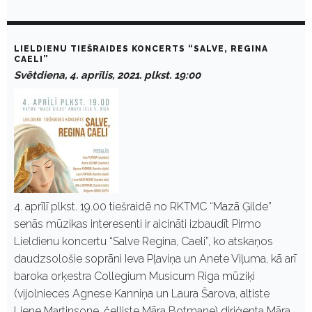
LIELDIENU TIEŠRAIDES KONCERTS “SALVE, REGINA
CAELI”
Svētdiena, 4. aprīlis, 2021. plkst. 19:00
4. aprīlī plkst. 19.00 tiešraidē no RKTMC “Mazā Ģilde”
senās mūzikas interesenti ir aicināti izbaudīt Pirmo
Lieldienu koncertu “Salve Regina, Caeli”, ko atskaņos
daudzsološie soprāni Ieva Pļaviņa un Anete Viļuma, kā arī
baroka orķestra Collegium Musicum Riga mūziķi
(vijolnieces Agnese Kanniņa un Laura Šarova, altiste
Liene Martinsone, čelliste Māra Botmane) diriģenta Māra