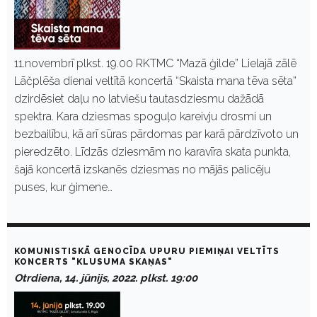
11.novembrī plkst. 19.00 RKTMC “Mazā ģilde” Lielajā zālē
Lāčplēša dienai veltītā koncertā “Skaista mana tēva sēta”
dzirdēsiet daļu no latviešu tautasdziesmu dažādā
spektra. Kara dziesmas spoguļo kareivju drosmi un
bezbailību, kā arī sūras pārdomas par karā pārdzīvoto un
pieredzēto. Līdzās dziesmām no karavīra skata punkta,
šajā koncertā izskanēs dziesmas no mājās palicēju
puses, kur ģimene…
KOMUNISTISKĀ GENOCĪDA UPURU PIEMIŅAI VELTĪTS
KONCERTS "KLUSUMA SKAŅAS"
Otrdiena, 14. jūnijs, 2022. plkst. 19:00