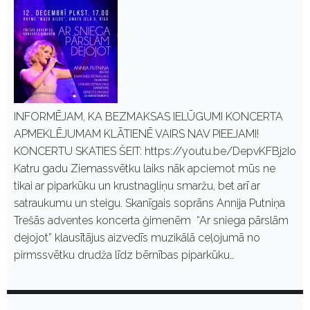
INFORMĒJAM, KA BEZMAKSAS IELŪGUMI KONCERTA
APMEKLĒJUMAM KLĀTIENĒ VAIRS NAV PIEEJAMI!
KONCERTU SKATIES ŠEIT: https://youtu.be/DepvKFBj2Io
Katru gadu Ziemassvētku laiks nāk apciemot mūs ne
tikai ar piparkūku un krustnagliņu smaržu, bet arī ar
satraukumu un steigu. Skanīgais soprāns Annija Putniņa
Trešās adventes koncerta ģimenēm “Ar sniega pārslām
dejojot” klausītājus aizvedīs muzikālā ceļojumā no
pirmssvētku drudža līdz bērnības piparkūku…