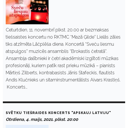
Ceturtdien, 11. novembrī plkst. 20.00 ar bezmaksas
tiešsaistes koncertu no RKTMC “Mazā Ģilde” Lielās zāles
tiks atzīmēta Lāčplēša diena. Koncertā “Sveču liesmu
atspulgos” muzicēs ansamblis “Brokastis četratā”.
Ansambļa dalībnieki ir četri akadēmiski izglītoti mūzikas
profesionāļi, kuriem patīk rast prieku mūzikā – pianists
Mārtiņš Zilberts, kontrabasists Jānis Stafeckis, flautists
Andis Klučnieks un sitaminstrumentālists Aivars Krastiņš.
Koncerts…
SVĒTKU TIEŠRAIDES KONCERTS "APSKAUJ LATVIJU"
Otrdiena, 4. maijs, 2021. plkst. 20:00