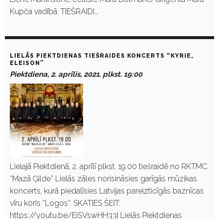
Kupča vadībā. TIEŠRAIDI…
LIELĀS PIEKTDIENAS TIEŠRAIDES KONCERTS “KYRIE,
ELEISON”
Piektdiena, 2. aprīlis, 2021. plkst. 19:00
Lielajā Piektdienā, 2. aprīlī plkst. 19.00 tiešraidē no RKTMC
“Mazā Ģilde” Lielās zāles norisināsies garīgās mūzikas
koncerts, kurā piedalīsies Latvijas pareizticīgās baznīcas
vīru koris “Logos”. SKATIES ŠEIT:
https://youtu.be/EiSVswHH33I Lielās Piektdienas