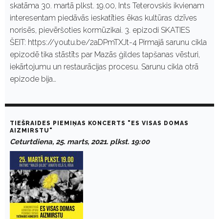
skatāma 30. martā plkst. 19.00, Ints Teterovskis ikvienam
interesentam piedāvās ieskatīties ēkas kultūras dzīves
norisēs, pievēršoties kormūzikai. 3. epizodi SKATIES
ŠEIT: https://youtu.be/2aDPmTXJt-4 Pirmajā sarunu cikla
epizodē tika stāstīts par Mazās ģildes tapšanas vēsturi,
iekārtojumu un restaurācijas procesu. Sarunu cikla otrā
epizode bija…
TIEŠRAIDES PIEMIŅAS KONCERTS "ES VISAS DOMAS
AIZMIRSTU"
Ceturtdiena, 25. marts, 2021. plkst. 19:00