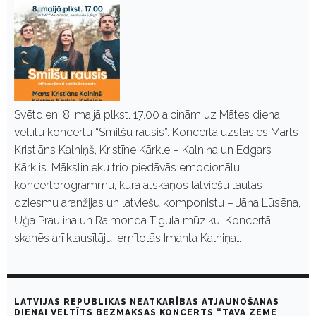
Svētdien, 8. maijā plkst. 17.00 aicinām uz Mātes dienai
veltītu koncertu “Smilšu rausis”. Koncertā uzstāsies Marts
Kristiāns Kalniņš, Kristīne Kārkle – Kalniņa un Edgars
Kārklis. Mākslinieku trio piedāvās emocionālu
koncertprogrammu, kurā atskaņos latviešu tautas
dziesmu aranžijas un latviešu komponistu – Jāņa Lūsēna,
Uģa Prauliņa un Raimonda Tigula mūziku. Koncertā
skanēs arī klausītāju iemīļotās Imanta Kalniņa…
LATVIJAS REPUBLIKAS NEATKARĪBAS ATJAUNOŠANAS
DIENAI VELTĪTS BEZMAKSAS KONCERTS “TAVA ZEME