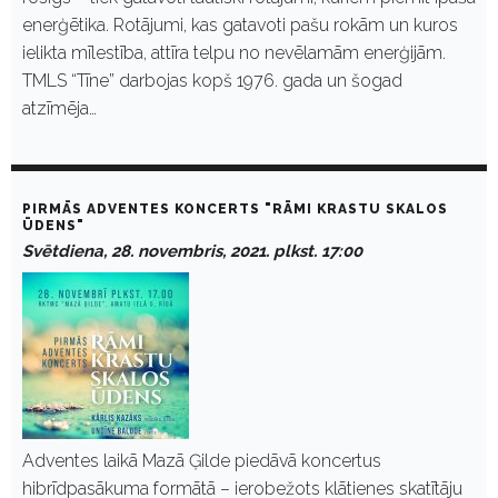
enerģētika. Rotājumi, kas gatavoti pašu rokām un kuros
ielikta mīlestība, attīra telpu no nevēlamām enerģijām.
TMLS “Tīne” darbojas kopš 1976. gada un šogad
atzīmēja…
PIRMĀS ADVENTES KONCERTS "RĀMI KRASTU SKALOS
ŪDENS"
Svētdiena, 28. novembris, 2021. plkst. 17:00
Adventes laikā Mazā Ģilde piedāvā koncertus
hibrīdpasākuma formātā – ierobežots klātienes skatītāju