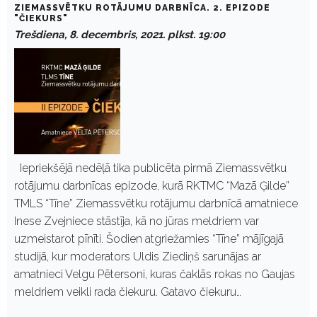
ZIEMASSVĒTKU ROTĀJUMU DARBNĪCA. 2. EPIZODE
"ČIEKURS"
Trešdiena, 8. decembris, 2021. plkst. 19:00
Iepriekšējā nedēļā tika publicēta pirmā Ziemassvētku
rotājumu darbnīcas epizode, kurā RKTMC “Mazā Ģilde”
TMLS “Tīne” Ziemassvētku rotājumu darbnīcā amatniece
Inese Zvejniece stāstīja, kā no jūras meldriem var
uzmeistarot pīnīti. Šodien atgriežamies “Tīne” mājīgajā
studijā, kur moderators Uldis Ziediņš sarunājas ar
amatnieci Velgu Pētersoni, kuras čaklās rokas no Gaujas
meldriem veikli rada čiekuru. Gatavo čiekuru…