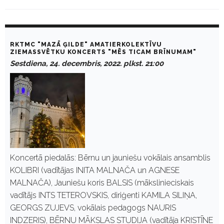
C
a
RKTMC "MAZĀ ĢILDE" AMATIERKOLEKTĪVU
t
ZIEMASSVĒTKU KONCERTS "MĒS TICAM BRĪNUMAM"
e
Sestdiena, 24. decembris, 2022. plkst. 21:00
g
o
r
y
:
E
-
K
u
l
t
Koncertā piedalās: Bērnu un jauniešu vokālais ansamblis
u
KOLIBRI (vadītājas INITA MALNAČA un AGNESE
r
a
MALNAČA), Jauniešu koris BALSIS (mākslinieciskais
vadītājs INTS TETEROVSKIS, diriģenti KAMILA SILIŅA,
GEORGS ZUJEVS, vokālais pedagogs NAURIS
INDZERIS), BĒRNU MĀKSLAS STUDIJA (vadītāja KRISTĪNE