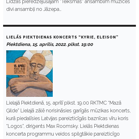
Līdzās pieredzējušajam “Teiksmas” ansamblim muzicēs
divi ansambļi no Jāzepa…
LIELĀS PIEKTDIENAS KONCERTS “KYRIE, ELEISON”
Piektdiena, 15. aprīlis, 2022. plkst. 19:00
Lielajā Piektdienā, 15. aprīlī plkst. 19.00 RKTMC “Mazā
Ģilde” Lielajā zālē norisināsies garīgās mūzikas koncerts,
kurā piedalīsies Latvijas pareizticīgās baznīcas vīru koris
“Logos”, diriģents Max Roomsky. Lielās Piektdienas
koncerta programmu veidos spilgtākie pareizticīgo