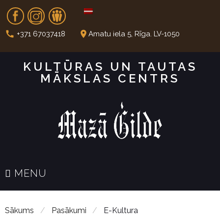
S
Fb
In
Dr
k
i
call
place
+371 67037418
Amatu iela 5, Rīga. LV-1050
p
t
KULTŪRAS UN TAUTAS
o
MĀKSLAS CENTRS
c
o
n
t
e
n
t
MENU
Sākums
/
Pasākumi
/
E-Kultura