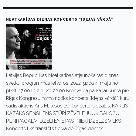
NEATKARĪBAS DIENAS KONCERTS “IDEJAS VĀRDĀ”
Latvijas Republikas Neatkarības atjaunošanas dienas
svētku programmas ietvaros, 2022. gada 4. maijā no
plkst. 17.00 līdz plkst. 22.00 Kronvalda parka laukumā pie
Rīgas Kongresu nama notiks koncerts “Idejas vārdā”, kuru
vadīs aktieris Āris Matesovičs. Koncertā piedalās: KĀRLIS
KAZĀKS SIENSLIENS STŪRĪ ZĒVELE JUUK BALOŽU
PILNI PAGALMI DZELTENIE PASTNIEKI DZELZS VILKS
Koncerts tiks translēts tiešraidē Rīgas domes…