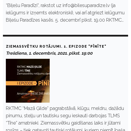
“Biļešu Paradīzi”, rakstot uz info@bilesuparadize.lv (ja
ielūgums ir izņemts elektroniski), vai arī atgriezt ielūgumu
Biļešu Paradīzes kasēs. 5. decembrī plkst. 19.00 RKTMC…
ZIEMASSVĒTKU ROTĀJUMI. 1. EPIZODE "PĪNĪTE"
Trešdiena, 1. decembris, 2021. plkst. 19:00
RKTMC “Mazā Ģilde” pagrabstāvā, klūgu, meldru, dažādu
pinumu, steļļu un tautisku segu ieskauti darbojas TLMS
“Tīne” amatnieki. Ziemassvētku gaidīšanas laiks ir jūtami
rosīgs – tiek gatavoti tautiski rotājumi, kuriem piemīt īpaša