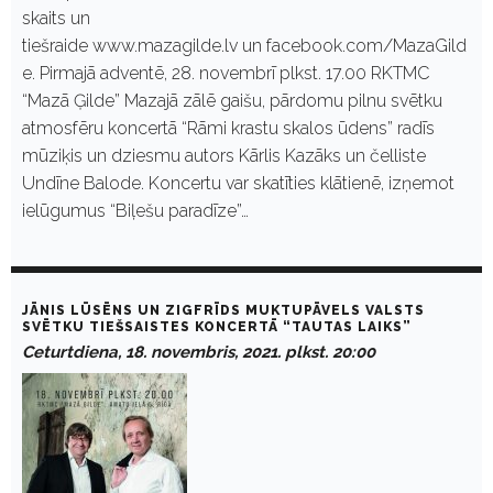
skaits un
tiešraide www.mazagilde.lv un facebook.com/MazaGild
e. Pirmajā adventē, 28. novembrī plkst. 17.00 RKTMC
“Mazā Ģilde” Mazajā zālē gaišu, pārdomu pilnu svētku
atmosfēru koncertā “Rāmi krastu skalos ūdens” radīs
mūziķis un dziesmu autors Kārlis Kazāks un čelliste
Undīne Balode. Koncertu var skatīties klātienē, izņemot
ielūgumus “Biļešu paradīze”…
JĀNIS LŪSĒNS UN ZIGFRĪDS MUKTUPĀVELS VALSTS
SVĒTKU TIEŠSAISTES KONCERTĀ “TAUTAS LAIKS”
Ceturtdiena, 18. novembris, 2021. plkst. 20:00