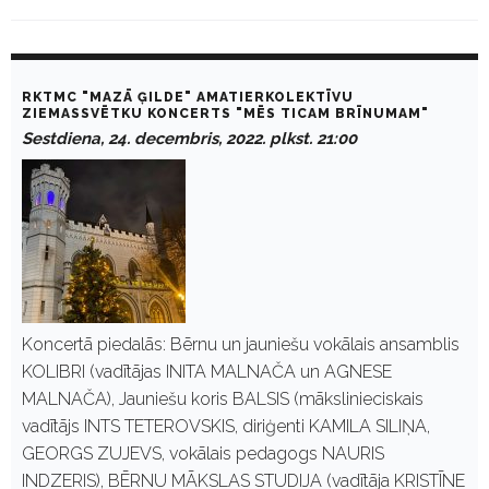
C
a
RKTMC "MAZĀ ĢILDE" AMATIERKOLEKTĪVU
t
ZIEMASSVĒTKU KONCERTS "MĒS TICAM BRĪNUMAM"
e
Sestdiena, 24. decembris, 2022. plkst. 21:00
g
o
r
y
:
E
-
K
u
l
t
Koncertā piedalās: Bērnu un jauniešu vokālais ansamblis
u
KOLIBRI (vadītājas INITA MALNAČA un AGNESE
r
a
MALNAČA), Jauniešu koris BALSIS (mākslinieciskais
vadītājs INTS TETEROVSKIS, diriģenti KAMILA SILIŅA,
GEORGS ZUJEVS, vokālais pedagogs NAURIS
INDZERIS), BĒRNU MĀKSLAS STUDIJA (vadītāja KRISTĪNE