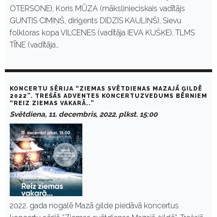
OTERSONE), Koris MŪZA (mākslinieciskais vadītājs
GUNTIS CIMIŅŠ, diriģents DIDZIS KAULIŅŠ), Sievu
folkloras kopa VILCENES (vadītāja IEVA KUŠĶE), TLMS
TĪNE (vadītāja…
KONCERTU SĒRIJA “ZIEMAS SVĒTDIENAS MAZAJĀ ĢILDĒ
2022”. TREŠĀS ADVENTES KONCERTUZVEDUMS BĒRNIEM
“REIZ ZIEMAS VAKARĀ..”
Svētdiena, 11. decembris, 2022. plkst. 15:00
2022. gada nogalē Mazā ģilde piedāvā koncertus