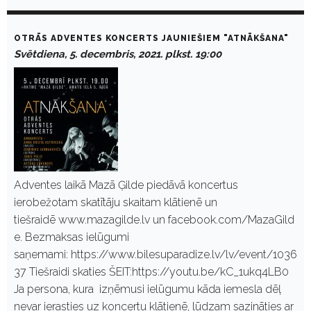
OTRĀS ADVENTES KONCERTS JAUNIEŠIEM "ATNĀKŠANA"
Svētdiena, 5. decembris, 2021. plkst. 19:00
Adventes laikā Mazā Ģilde piedāvā koncertus
ierobežotam skatītāju skaitam klātienē un
tiešraidē www.mazagilde.lv un facebook.com/MazaGild
e. Bezmaksas ielūgumi
saņemami: https://www.bilesuparadize.lv/lv/event/1036
37 Tiešraidi skaties ŠEIT:https://youtu.be/kC_1ukq4LB0
Ja persona, kura izņēmusi ielūgumu kāda iemesla dēļ
nevar ierasties uz koncertu klātienē, lūdzam sazināties ar