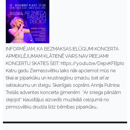
INFORMĒJAM, KA BEZMAKSAS IELŪGUMI KONCERTA
APMEKLĒJUMAM KLĀTIENĒ VAIRS NAV PIEEJAMI!
KONCERTU SKATIES ŠEIT: https://youtu.be/DepvKFBj2Io
Katru gadu Ziemassvētku laiks nāk apciemot mūs ne
tikai ar piparkūku un krustnagliņu smaržu, bet arī ar
satraukumu un steigu. Skanīgais soprāns Annija Putniņa
Trešās adventes koncerta ģimenēm “Ar sniega pārslām
dejojot” klausītājus aizvedīs muzikālā ceļojumā no
pirmssvētku drudža līdz bērnības piparkūku…