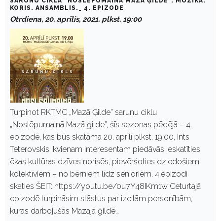
SARUNU CIKLA "NOSLĒPUMAINĀ MAZĀ ĢILDE". MŪZIKA.
KORIS. ANSAMBLIS._ 4. EPIZODE
Otrdiena, 20. aprīlis, 2021. plkst. 19:00
Turpinot RKTMC „Mazā Ģilde” sarunu ciklu
„Noslēpumainā Mazā ģilde”, šīs sezonas pēdējā – 4.
epizodē, kas būs skatāma 20. aprīlī plkst. 19.00, Ints
Teterovskis ikvienam interesentam piedāvās ieskatīties
ēkas kultūras dzīves norisēs, pievēršoties dziedošiem
kolektīviem – no bērniem līdz senioriem. 4.epizodi
skaties ŠEIT: https://youtu.be/0u7Y48IKm1w Ceturtajā
epizodē turpināsim stāstus par izcilām personībām,
kuras darbojušās Mazajā ģildē…