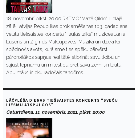
18. novembrī plkst. 20.00 RKTMC “Mazā Ģilde” Lielajā
zālē Latvijas Republikas proklamēšanas 103. gadadienai
veltītā tiešsaistes koncertā “Tautas laiks” muzicēs Jānis
Lūsēns un Zigfrīds Muktupāvels. Mūzika un dzeja kā
spēcinošs avots, kurā smelties spēku pārvērst
pārdrošākos sapņus realitātē, stiprināt savu ticību un
sajust lepnumu un mīlestību pret savu zemi un tautu.
Abu mākslinieku radošais tandēms…
LĀČPLĒŠA DIENAS TIEŠSAISTES KONCERTS “SVEČU
LIESMU ATSPULGOS”
Ceturtdiena, 11. novembris, 2021. plkst. 20:00