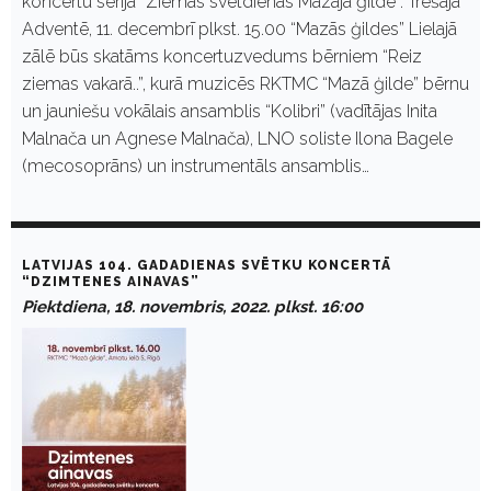
koncertu sērijā “Ziemas svētdienas Mazajā ģildē”. Trešajā
Adventē, 11. decembrī plkst. 15.00 “Mazās ģildes” Lielajā
zālē būs skatāms koncertuzvedums bērniem “Reiz
ziemas vakarā..”, kurā muzicēs RKTMC “Mazā ģilde” bērnu
un jauniešu vokālais ansamblis “Kolibri” (vadītājas Inita
Malnača un Agnese Malnača), LNO soliste Ilona Bagele
(mecosoprāns) un instrumentāls ansamblis…
LATVIJAS 104. GADADIENAS SVĒTKU KONCERTĀ
“DZIMTENES AINAVAS”
Piektdiena, 18. novembris, 2022. plkst. 16:00