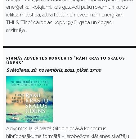
enerģētika. Rotājumi, kas gatavoti pašu rokām un kuros
ielikta mīlestība, attīra telpu no nevēlamām enerģijām.
TMLS “Tīne” darbojas kopš 1976. gada un šogad
atzīmēja…
PIRMĀS ADVENTES KONCERTS "RĀMI KRASTU SKALOS
ŪDENS"
Svētdiena, 28. novembris, 2021. plkst. 17:00
Adventes laikā Mazā Ģilde piedāvā koncertus
hibrīdpasākuma formātā – ierobežots klātienes skatītāju