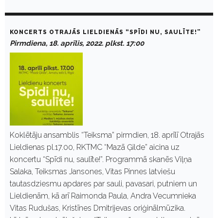
KONCERTS OTRAJĀS LIELDIENĀS “SPĪDI NU, SAULĪTE!”
Pirmdiena, 18. aprīlis, 2022. plkst. 17:00
Koklētāju ansamblis “Teiksma” pirmdien, 18. aprīlī Otrajās
Lieldienas pl.17.00, RKTMC “Mazā Ģilde” aicina uz
koncertu “Spīdi nu, saulīte!”. Programmā skanēs Viļņa
Salaka, Teiksmas Jansones, Vitas Pinnes latviešu
tautasdziesmu apdares par sauli, pavasari, putniem un
Lieldienām, kā arī Raimonda Paula, Andra Vecumnieka
Vitas Rudušas, Kristīnes Dmitrijevas oriģinālmūzika.