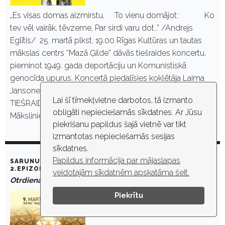
„Es visas domas aizmirstu, To vienu domājot: Ko
tev vēl vairāk, tēvzeme, Par sirdi varu dot..” /Andrejs
Eglītis/ 25. martā plkst. 19.00 Rīgas Kultūras un tautas
mākslas centrs “Mazā Ģilde” dāvās tiešraides koncertu,
pieminot 1949. gada deportāciju un Komunistiskā
genocīda upurus. Koncertā piedalīsies koklētāja Laima
Jansone un dziedātāja Anta Eņģele. KONCERTA
Lai šī tīmekļvietne darbotos, tā izmanto
TIEŠRAIDE ŠEIT: https://youtu.be/mH6dhZTNdfY
obligāti nepieciešamās sīkdatnes. Ar Jūsu
Mākslinieces…
piekrišanu papildus šajā vietnē var tikt
izmantotas nepieciešamās sesijas
sīkdatnes.
Papildus informācija par mājaslapas
SARUNU CIKLS „NOSLĒPUMAINĀ MAZĀ ĢILDE”. DEJA. _
2.EPIZODE
veidotajām sīkdatnēm apskatāma šeit.
Otrdiena, 9. marts, 2021. plkst. 19:00
Piekrītu