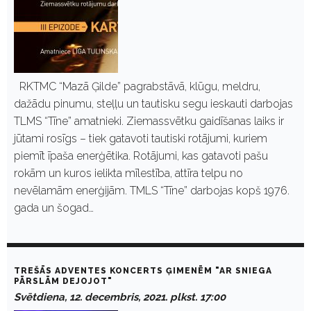
RKTMC “Mazā Ģilde” pagrabstāvā, klūgu, meldru,
dažādu pinumu, steļļu un tautisku segu ieskauti darbojas
TLMS “Tīne” amatnieki. Ziemassvētku gaidīšanas laiks ir
jūtami rosīgs – tiek gatavoti tautiski rotājumi, kuriem
piemīt īpaša enerģētika. Rotājumi, kas gatavoti pašu
rokām un kuros ielikta mīlestība, attīra telpu no
nevēlamām enerģijām. TMLS “Tīne” darbojas kopš 1976.
gada un šogad…
TREŠĀS ADVENTES KONCERTS ĢIMENĒM "AR SNIEGA
PĀRSLĀM DEJOJOT"
Svētdiena, 12. decembris, 2021. plkst. 17:00