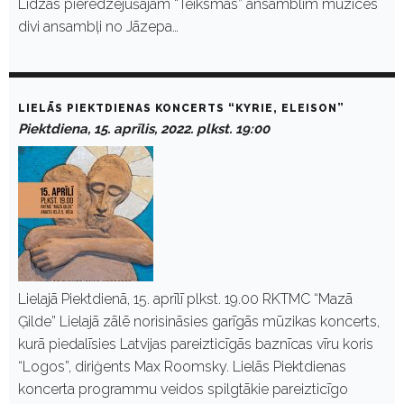
Līdzās pieredzējušajam “Teiksmas” ansamblim muzicēs
divi ansambļi no Jāzepa…
LIELĀS PIEKTDIENAS KONCERTS “KYRIE, ELEISON”
Piektdiena, 15. aprīlis, 2022. plkst. 19:00
Lielajā Piektdienā, 15. aprīlī plkst. 19.00 RKTMC “Mazā
Ģilde” Lielajā zālē norisināsies garīgās mūzikas koncerts,
kurā piedalīsies Latvijas pareizticīgās baznīcas vīru koris
“Logos”, diriģents Max Roomsky. Lielās Piektdienas
koncerta programmu veidos spilgtākie pareizticīgo