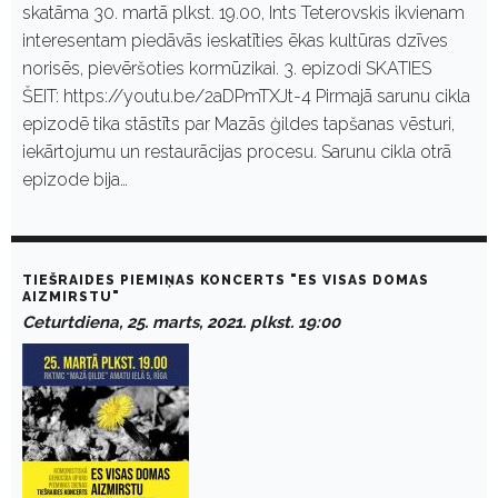
skatāma 30. martā plkst. 19.00, Ints Teterovskis ikvienam
interesentam piedāvās ieskatīties ēkas kultūras dzīves
norisēs, pievēršoties kormūzikai. 3. epizodi SKATIES
ŠEIT: https://youtu.be/2aDPmTXJt-4 Pirmajā sarunu cikla
epizodē tika stāstīts par Mazās ģildes tapšanas vēsturi,
iekārtojumu un restaurācijas procesu. Sarunu cikla otrā
epizode bija…
TIEŠRAIDES PIEMIŅAS KONCERTS "ES VISAS DOMAS
AIZMIRSTU"
Ceturtdiena, 25. marts, 2021. plkst. 19:00