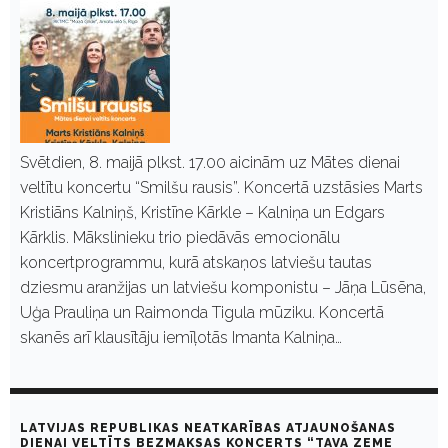
Svētdien, 8. maijā plkst. 17.00 aicinām uz Mātes dienai
veltītu koncertu “Smilšu rausis”. Koncertā uzstāsies Marts
Kristiāns Kalniņš, Kristīne Kārkle – Kalniņa un Edgars
Kārklis. Mākslinieku trio piedāvās emocionālu
koncertprogrammu, kurā atskaņos latviešu tautas
dziesmu aranžijas un latviešu komponistu – Jāņa Lūsēna,
Uģa Prauliņa un Raimonda Tigula mūziku. Koncertā
skanēs arī klausītāju iemīļotās Imanta Kalniņa…
LATVIJAS REPUBLIKAS NEATKARĪBAS ATJAUNOŠANAS
DIENAI VELTĪTS BEZMAKSAS KONCERTS “TAVA ZEME