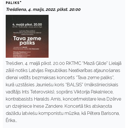
PALIKS"
Trešdiena, 4. maijs, 2022. plkst. 20:00
Trešdien, 4. maijā plkst. 20.00 RKTMC “Mazā Ģilde” Lielajā
zālē notiks Latvijas Republikas Neatkarības atjaunošanas
dienai veltīts bezmaksas koncerts “Tava zeme paliks”,
kurā uzstāsies Jauniešu koris “BALSIS” (mākslinieciskais
vadītājs Ints Teterovskis), soprāns Viktorija Pakalniece,
kontrabasists Haralds Arnis, koncertmeistare Ieva Dzērve
un dzejniece Inese Zandere. Koncertā tiks atskaņota
dažādu latviešu komponistu mūzika, kā Pētera Barisona,
Ērika…