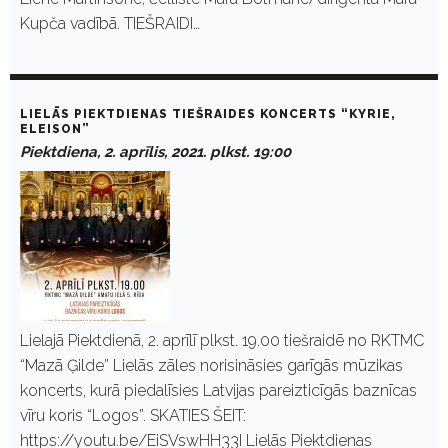
Kupča vadībā. TIEŠRAIDI…
LIELĀS PIEKTDIENAS TIEŠRAIDES KONCERTS “KYRIE,
ELEISON”
Piektdiena, 2. aprīlis, 2021. plkst. 19:00
Lielajā Piektdienā, 2. aprīlī plkst. 19.00 tiešraidē no RKTMC
“Mazā Ģilde” Lielās zāles norisināsies garīgās mūzikas
koncerts, kurā piedalīsies Latvijas pareizticīgās baznīcas
vīru koris “Logos”. SKATIES ŠEIT:
https://youtu.be/EiSVswHH33I Lielās Piektdienas