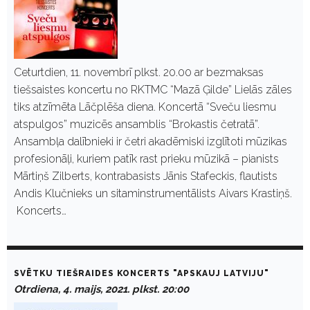
Ceturtdien, 11. novembrī plkst. 20.00 ar bezmaksas
tiešsaistes koncertu no RKTMC “Mazā Ģilde” Lielās zāles
tiks atzīmēta Lāčplēša diena. Koncertā “Sveču liesmu
atspulgos” muzicēs ansamblis “Brokastis četratā”.
Ansambļa dalībnieki ir četri akadēmiski izglītoti mūzikas
profesionāļi, kuriem patīk rast prieku mūzikā – pianists
Mārtiņš Zilberts, kontrabasists Jānis Stafeckis, flautists
Andis Klučnieks un sitaminstrumentālists Aivars Krastiņš.
Koncerts…
SVĒTKU TIEŠRAIDES KONCERTS "APSKAUJ LATVIJU"
Otrdiena, 4. maijs, 2021. plkst. 20:00