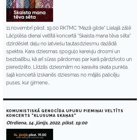
11.novembrī plkst. 19.00 RKTMC “Mazā ģilde” Lielajā zālē
Lāčplēša dienai veltītā koncertā “Skaista mana tēva sēta”
dzirdēsiet daļu no latviešu tautasdziesmu dažādā
spektra. Kara dziesmas spoguļo kareivju drosmi un
bezbailību, kā arī sūras pārdomas par karā pārdzīvoto un
pieredzēto. Līdzās dziesmām no karavīra skata punkta,
šajā koncertā izskanēs dziesmas no mājās palicēju
puses, kur ģimene…
KOMUNISTISKĀ GENOCĪDA UPURU PIEMIŅAI VELTĪTS
KONCERTS "KLUSUMA SKAŅAS"
Otrdiena, 14. jūnijs, 2022. plkst. 19:00