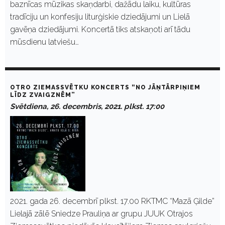
baznīcas mūzikas skaņdarbi, dažādu laiku, kultūras
tradīciju un konfesiju liturģiskie dziedājumi un Lielā
gavēņa dziedājumi. Koncertā tiks atskaņoti arī tādu
mūsdienu latviešu…
OTRO ZIEMASSVĒTKU KONCERTS “NO JĀŅTĀRPIŅIEM
LĪDZ ZVAIGZNĒM”
Svētdiena, 26. decembris, 2021. plkst. 17:00
2021. gada 26. decembrī plkst. 17.00 RKTMC “Mazā Ģilde”
Lielajā zālē Sniedze Prauliņa ar grupu JUUK Otrajos