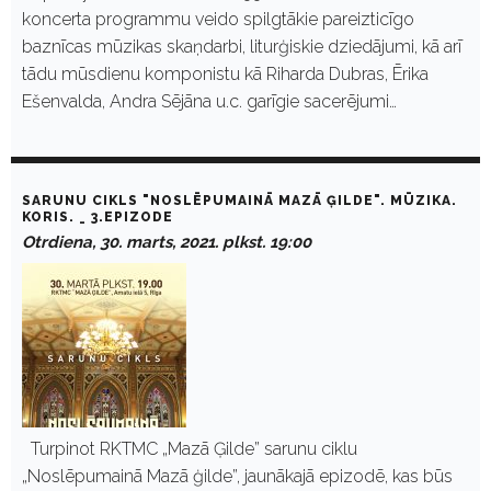
koncerta programmu veido spilgtākie pareizticīgo
baznīcas mūzikas skaņdarbi, liturģiskie dziedājumi, kā arī
tādu mūsdienu komponistu kā Riharda Dubras, Ērika
Ešenvalda, Andra Sējāna u.c. garīgie sacerējumi…
SARUNU CIKLS "NOSLĒPUMAINĀ MAZĀ ĢILDE". MŪZIKA.
KORIS. _ 3.EPIZODE
Otrdiena, 30. marts, 2021. plkst. 19:00
Turpinot RKTMC „Mazā Ģilde” sarunu ciklu
„Noslēpumainā Mazā ģilde”, jaunākajā epizodē, kas būs