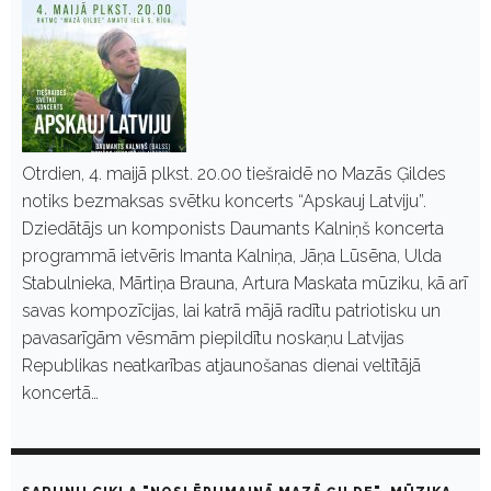
Otrdien, 4. maijā plkst. 20.00 tiešraidē no Mazās Ģildes
notiks bezmaksas svētku koncerts “Apskauj Latviju”.
Dziedātājs un komponists Daumants Kalniņš koncerta
programmā ietvēris Imanta Kalniņa, Jāņa Lūsēna, Ulda
Stabulnieka, Mārtiņa Brauna, Artura Maskata mūziku, kā arī
savas kompozīcijas, lai katrā mājā radītu patriotisku un
pavasarīgām vēsmām piepildītu noskaņu Latvijas
Republikas neatkarības atjaunošanas dienai veltītājā
koncertā…