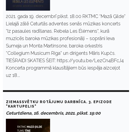
2021. gada 19. decembrī plkst. 18.00 RKTMC “Mazā Ģilde”
Lielajā zālē Ceturtās adventes senās mūzikas koncerts
“Iz pasaules radīšanas. Rebela Les Élémens”, kurā
muzicēs baroka mūzikas profesionāļi – soprāni Ieva
Sumeja un Monta Martinsone, baroka orķestris
“Collegium Musicum Riga” un diriģents Māris Kupčs.
TIEŠRAIDI SKATIES ŠEIT: https://youtu.be/LezCn4BFcJ4
Koncerta programmā klausītājiem būs iespēja aizceļot
uz 18.…
ZIEMASSVĒTKU ROTĀJUMU DARBNĪCA. 3. EPIZODE
"KARTUPELIS"
Ceturtdiena, 16. decembris, 2021. plkst. 19:00