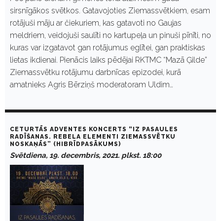
sirsnīgākos svētkos. Gatavojoties Ziemassvētkiem, esam
rotājuši māju ar čiekuriem, kas gatavoti no Gaujas
meldriem, veidojuši saulīti no kartupeļa un pinuši pīnīti, no
kuras var izgatavot gan rotājumus eglītei, gan praktiskas
lietas ikdienai. Pienācis laiks pēdējai RKTMC “Mazā Ģilde”
Ziemassvētku rotājumu darbnīcas epizodei, kurā
amatnieks Agris Bērziņš moderatoram Uldim…
CETURTĀS ADVENTES KONCERTS “IZ PASAULES
RADĪŠANAS. REBELA ELEMENTI ZIEMASSVĒTKU
NOSKAŅĀS” (HIBRĪDPASĀKUMS)
Svētdiena, 19. decembris, 2021. plkst. 18:00