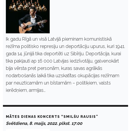
Ik gadu Rīgā un visā Latvijā pieminam komunistiskā
režīma politisko represiju un deportāciju upurus, kuri 1941.
gada 14. jūnijā tika deportēti uz Sibīriju. Deportācija, kurai
tika pakļauti ap 16 000 Latvijas iedzīvotāju, galvenokārt
bija vērsta pret personām, kuras savas agrākās
nodarbošanās laikā tika uzskatītas okupācijas režīmam
par neuzticamām un bīstamām – politiķiem, valsts
ierēdņiem, armijas…
MĀTES DIENAS KONCERTS “SMILŠU RAUSIS”
Svētdiena, 8. maijs, 2022. plkst. 17:00