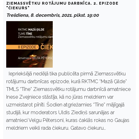
ZIEMASSVĒTKU ROTĀJUMU DARBNĪCA. 2. EPIZODE
"ČIEKURS"
Trešdiena, 8. decembris, 2021. plkst. 19:00
Iepriekšējā nedēļā tika publicēta pirmā Ziemassvētku
rotājumu darbnīcas epizode, kurā RKTMC “Mazā Ģilde”
TMLS “Tīne” Ziemassvētku rotājumu darbnīcā amatniece
Inese Zvejniece stāstīja, kā no jūras meldriem var
uzmeistarot pīnīti. Šodien atgriežamies “Tīne” mājīgajā
studijā, kur moderators Uldis Ziediņš sarunājas ar
amatnieci Velgu Pētersoni, kuras čaklās rokas no Gaujas
meldriem veikli rada čiekuru. Gatavo čiekuru…