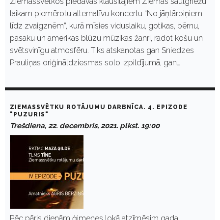
Ziemassvētkos piedāvās klausītājiem Ziemas saulgriežu
laikam piemērotu alternatīvu koncertu “No jāņtārpiņiem
līdz zvaigznēm”, kurā mīsies viduslaiku, gotikas, bērnu,
pasaku un amerikas blūzu mūzikas žanri, radot košu un
svētsvinīgu atmosfēru. Tiks atskaņotas gan Sniedzes
Prauliņas oriģināldziesmas solo izpildījumā, gan…
ZIEMASSVĒTKU ROTĀJUMU DARBNĪCA. 4. EPIZODE
"PUZURIS"
Trešdiena, 22. decembris, 2021. plkst. 19:00
Pēc pāris dienām ģimenes lokā atzīmēsim gada