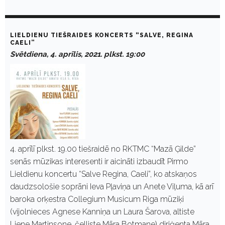
LIELDIENU TIEŠRAIDES KONCERTS “SALVE, REGINA
CAELI”
Svētdiena, 4. aprīlis, 2021. plkst. 19:00
4. aprīlī plkst. 19.00 tiešraidē no RKTMC “Mazā Ģilde”
senās mūzikas interesenti ir aicināti izbaudīt Pirmo
Lieldienu koncertu “Salve Regina, Caeli”, ko atskaņos
daudzsološie soprāni Ieva Pļaviņa un Anete Viļuma, kā arī
baroka orķestra Collegium Musicum Riga mūziķi
(vijolnieces Agnese Kanniņa un Laura Šarova, altiste
Liene Martinsone, čelliste Māra Botmane) diriģenta Māra